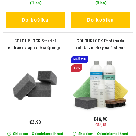
(1 ks)
(3 ks)
Do košíka
Do košíka
COLOURLOCK Stredná
COLOURLOCK Profi sada
čistiaca a aplikačná špongia
autokozmetiky na čistenie
Set 3ks
kože a alcantary
NÁŠ TIP
10%
€46,90
€3,90
€52,15
Skladom - Odosielame ihneď
Skladom - Odosielame ihneď