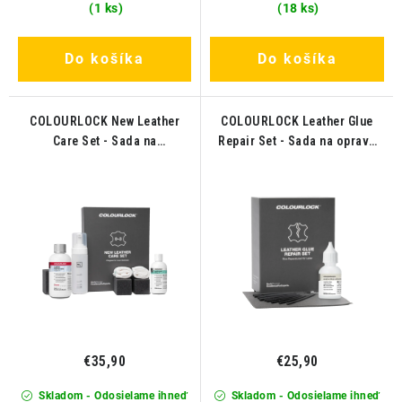
(1 ks)
(18 ks)
Do košíka
Do košíka
COLOURLOCK New Leather
COLOURLOCK Leather Glue
Care Set - Sada na
Repair Set - Sada na opravu
starostlivosť o novú kožu do
kože s lepidlom
3 rokov
€35,90
€25,90
Skladom - Odosielame ihneď
Skladom - Odosielame ihneď