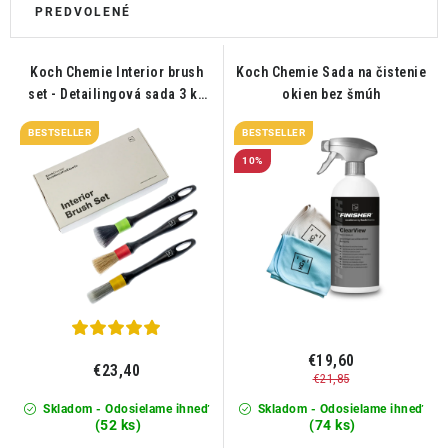
THE FINISHER
DARČEKOVÉ POUKAZY
Koch Chemie Interior brush
Koch Chemie Sada na čistenie
set - Detailingová sada 3 ks
okien bez šmúh
ČISTENIE A ÚDRŽBA LODÍ
štetcov pre čistenie interieru
BESTSELLER
BESTSELLER
ZNAČKY
10%
info@kcshop.sk
+421 918 725 111
Obchodní zástupcovia
Sledovanie zásielky
Blog
€19,60
€23,40
€21,85
Skladom - Odosielame ihneď
Skladom - Odosielame ihneď
(52 ks)
(74 ks)