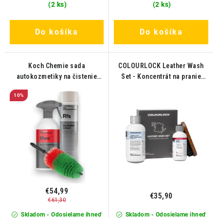
(2 ks)
(2 ks)
Do košíka
Do košíka
Koch Chemie sada
COLOURLOCK Leather Wash
autokozmetiky na čistenie
Set - Koncentrát na pranie
diskov a pneumatík
kože a kožušiny
10%
€54,99
€35,90
€61,30
Skladom - Odosielame ihneď
Skladom - Odosielame ihneď