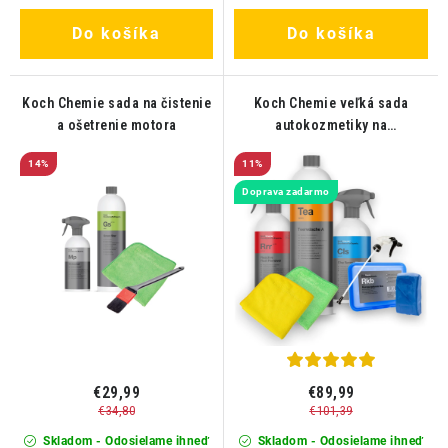
Do košíka
Do košíka
Koch Chemie sada na čistenie
Koch Chemie veľká sada
a ošetrenie motora
autokozmetiky na
dekontamináciu laku
14%
11%
Doprava zadarmo
€29,99
€89,99
€34,80
€101,39
Skladom - Odosielame ihneď
Skladom - Odosielame ihneď