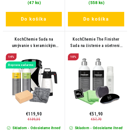
(47 ks)
(558 ks)
Do košíka
Do košíka
KochChemie Sada na
KochChemie The Finisher
umývanie s keramickým
Sada na čistenie a ošetrenie
efektom
kože
14%
10%
Doprava zadarmo
€119,90
€51,90
€139,35
€57,70
Skladom - Odosielame ihneď
Skladom - Odosielame ihneď