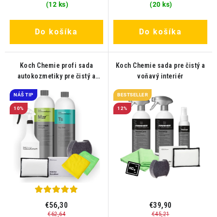
(12 ks)
(20 ks)
Do košíka
Do košíka
Koch Chemie profi sada
Koch Chemie sada pre čistý a
autokozmetiky pre čistý a
voňavý interiér
voňavý interiér
NÁŠ TIP
BESTSELLER
10%
12%
€56,30
€39,90
€62,64
€45,21