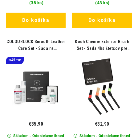
(38 ks)
(43 ks)
Do košíka
Do košíka
COLOURLOCK Smooth Leather
Koch Chemie Exterior Brush
Care Set - Sada na
Set - Sada 4ks štetcov pre
starostlivosť o novú kožu od
čistenie exterieru
NÁŠ TIP
3 rokov
€35,90
€32,90
Skladom - Odosielame ihneď
Skladom - Odosielame ihneď