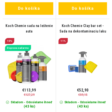
Do košíka
Do košíka
Koch Chemie sada na leštenie
Koch Chemie Clay bar set -
auta
Sada na dekontaminaciu laku
10%
11%
Doprava zadarmo
€113,99
€52,90
€127,29
€59,15
Skladom - Odosielame ihneď
Skladom - Odosielame ihneď
(43 ks)
(43 ks)