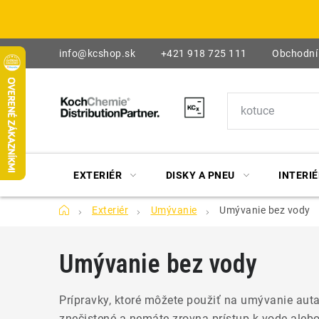
Prejsť
na
obsah
info@kcshop.sk
+421 918 725 111
Obchodní
EXTERIÉR
DISKY A PNEU
INTERIÉ
Domov
Exteriér
Umývanie
Umývanie bez vody
Umývanie bez vody
Prípravky, ktoré môžete použiť na umývanie auta
znečistené a nemáte zrovna prístup k vode aleb