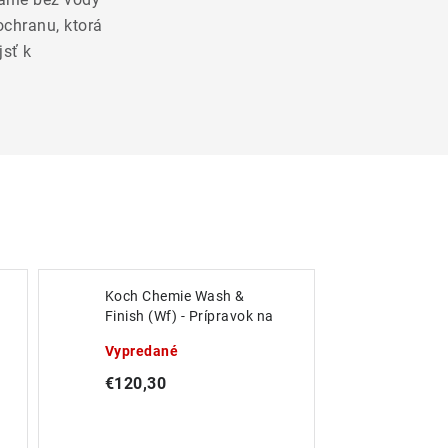
ochranu, ktorá
jsť k
Koch Chemie Wash &
Finish (Wf) - Prípravok na
umývanie bez vody 10L
Vypredané
€120,30