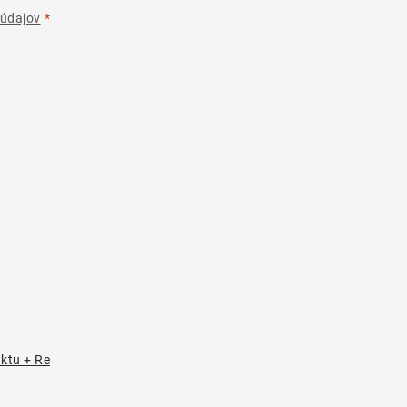
údajov
uktu + Re