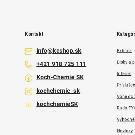
Z
á
Kontakt
Kategór
p
ä
info
@
kcshop.sk
Exteriér
t
Disky a 
+421 918 725 111
i
Interiér
Koch-Chemie SK
e
Prísluše
kochchemie_sk
Vône do 
kochchemieSK
Rada EX
Výhodné
Novinky