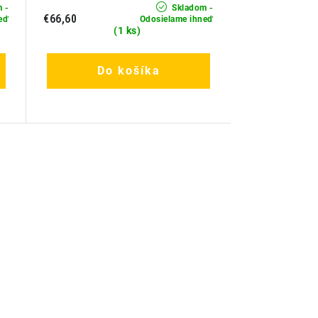
 -
Skladom -
€66,60
eď
Odosielame ihneď
(1 ks)
Do košíka