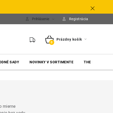
Prihlásenie
Registrácia
Prázdny košík
NÁKUPNÝ
KOŠÍK
ODNÉ SADY
NOVINKY V SORTIMENTE
THE FINISHER
to mierne
anie bez vody