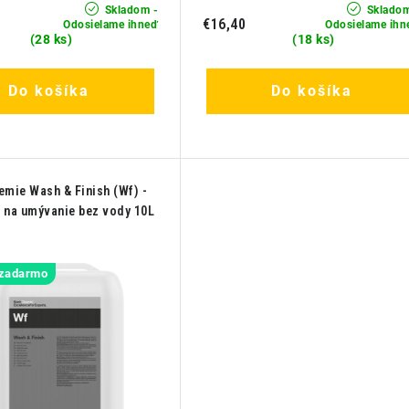
Skladom -
Skladom
€16,40
Odosielame ihneď
Odosielame ihn
(28 ks)
(18 ks)
Do košíka
Do košíka
emie Wash & Finish (Wf) -
 na umývanie bez vody 10L
 zadarmo