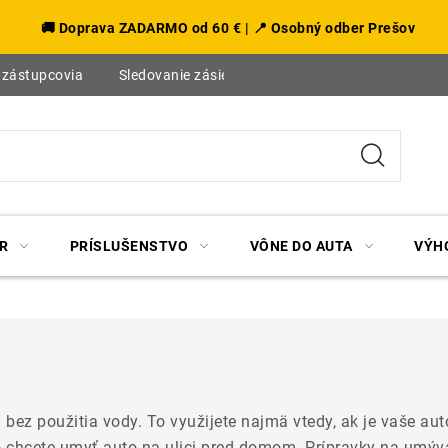
🚚 Doprava ZADARMO od 60 € | 📍 Osobný odber Prešov
 zástupcovia
Sledovanie zásielky
Blog
R
PRÍSLUŠENSTVO
VÔNE DO AUTA
VÝH
 bez použitia vody. To využijete najmä vtedy, ak je vaše au
o chcete umyť auto na ulici pred domom. Prípravky na umýv