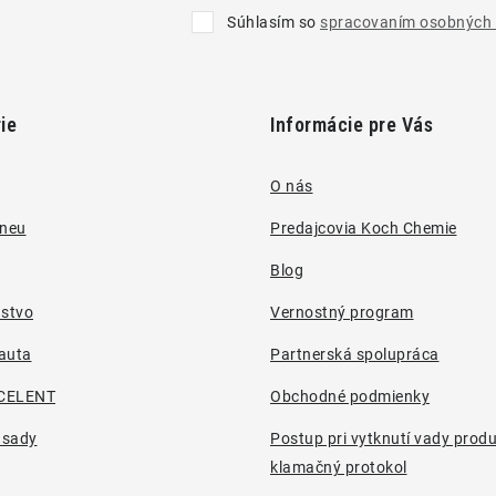
Súhlasím so
spracovaním osobných 
ie
Informácie pre Vás
O nás
pneu
Predajcovia Koch Chemie
Blog
nstvo
Vernostný program
auta
Partnerská spolupráca
CELENT
Obchodné podmienky
 sady
Postup pri vytknutí vady prod
klamačný protokol