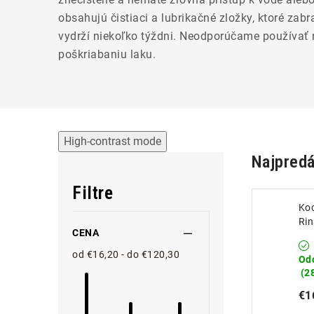
obsahujú čistiaci a lubrikačné zložky, ktoré zab
vydrží niekoľko týždni. Neodporúčame používať n
poškriabaniu laku.
High-contrast mode
Najpredá
Filtre
Ko
Rin
CENA
Prí
bez
od €16,20 - do €120,30
Od
(2
€1