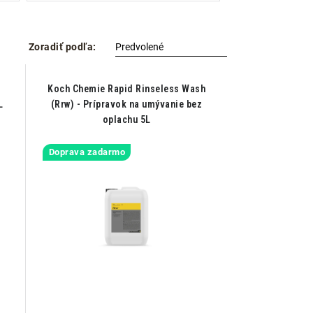
Zoradiť podľa:
-
Koch Chemie Rapid Rinseless Wash
L
(Rrw) - Prípravok na umývanie bez
oplachu 5L
Doprava zadarmo