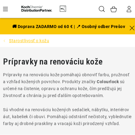
Prejsť
Hľadať
NÁK
na
obsah
KOŠÍ
EXTERIÉR
🚚 Doprava ZADARMO od 60 € | 📍 Osobný odber Prešov
Starostlivosť o kožu
DISKY A PNEU
INTERIÉR
Prípravky na renováciu kože
PRÍSLUŠENSTVO
Prípravky na renováciu kože pomáhajú obnoviť farbu, pružnosť
a vzhľad kožených povrchov. Produkty značky
Colourlock
sú
VÔNE DO AUTA
určené na čistenie, opravu a ochranu kože, čím predlžujú jej
životnosť a chránia ju pred ďalším opotrebovaním.
VÝHODNÉ SADY
Sú vhodné na renováciu kožených sedačiek, nábytku, interiérov
áut, kabeliek či obuvi. Pomáhajú odstrániť nečistoty, vyblednutie
NOVINKY V SORTIMENTE
farby aj drobné praskliny a vracajú koži prirodzený vzhľad.