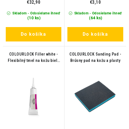
€32,90
€3,10
Skladom - Odosielame ihneď
Skladom - Odosielame ihneď
(10 ks)
(64 ks)
Do košíka
Do košíka
COLOURLOCK Filler white -
COLOURLOCK Sanding Pad -
Flexibilný tmel na kožu biely
Brúsny pad na kožu a plasty
20ml