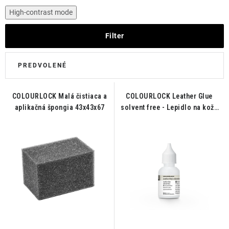
THE FINISHER
High-contrast mode
DARČEKOVÉ POUKAZY
Filter
ČISTENIE A ÚDRŽBA LODÍ
ZNAČKY
COLOURLOCK Malá čistiaca a
COLOURLOCK Leather Glue
aplikačná špongia 43x43x67
solvent free - Lepidlo na kožu
20ml
info@kcshop.sk
+421 918 725 111
Obchodní zástupcovia
Sledovanie zásielky
Blog