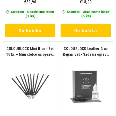
€39,90
€18,90
Skladom - Odosielame ihneď
Skladom - Odosielame ihneď
(1 ks)
(6 ks)
Do košíka
Do košíka
COLOURLOCK Mini Brush Set
COLOURLOCK Leather Glue
10 ks – Mini štetce na opravu
Repair Set - Sada na opravu
kože
kože s lepidlom