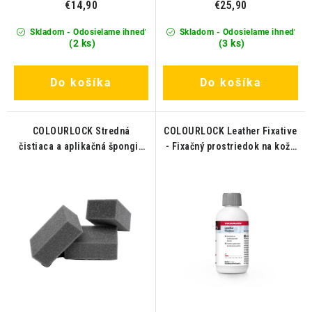
€14,90
€25,90
Skladom - Odosielame ihneď
Skladom - Odosielame ihneď
(2 ks)
(3 ks)
Do košíka
Do košíka
COLOURLOCK Stredná
COLOURLOCK Leather Fixative
čistiaca a aplikačná špongia
- Fixačný prostriedok na kožu
Set 3ks
100ml