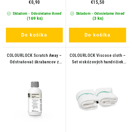
€0,90
€15,50
Skladom - Odosielame ihneď
Skladom - Odosielame ihneď
(169 ks)
(3 ks)
Do košíka
Do košíka
COLOURLOCK Scratch Away –
COLOURLOCK Viscose cloth –
Odstraňovač škrabancov z
Set viskózových handričiek
kože 100ml
2ks