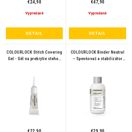
€24,90
€47,90
Vypredané
Vypredané
DETAIL
DETAIL
COLOURLOCK Stitch Covering
COLOURLOCK Binder Neutral
Gel - Gél na prekrytie stehov
– Spevňovač a stabilizátor
kože 20ml
poškodenej kože 250ml
€22,90
€29,90