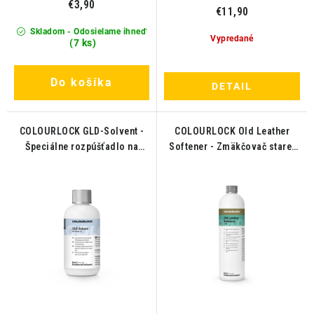
€3,90
€11,90
Skladom - Odosielame ihneď
Vypredané
(7 ks)
Do košíka
DETAIL
COLOURLOCK GLD-Solvent -
COLOURLOCK Old Leather
Špeciálne rozpúšťadlo na
Softener - Zmäkčovač starej
kožu 250ml
kože 1L