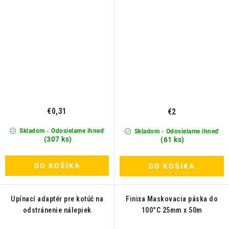
€0,31
€2
Skladom - Odosielame ihneď
Skladom - Odosielame ihneď
(307 ks)
(61 ks)
DO KOŠÍKA
DO KOŠÍKA
Upínací adaptér pre kotúč na
Finixa Maskovacia páska do
odstránenie nálepiek
100°C 25mm x 50m