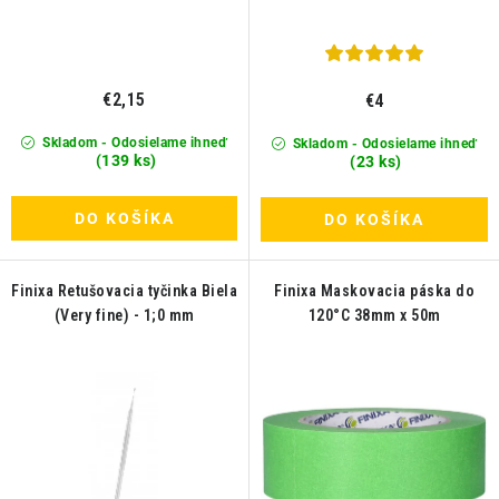
o
v
€2,15
€4
Skladom - Odosielame ihneď
Skladom - Odosielame ihneď
(139 ks)
(23 ks)
DO KOŠÍKA
DO KOŠÍKA
Finixa Retušovacia tyčinka Biela
Finixa Maskovacia páska do
(Very fine) - 1;0 mm
120°C 38mm x 50m