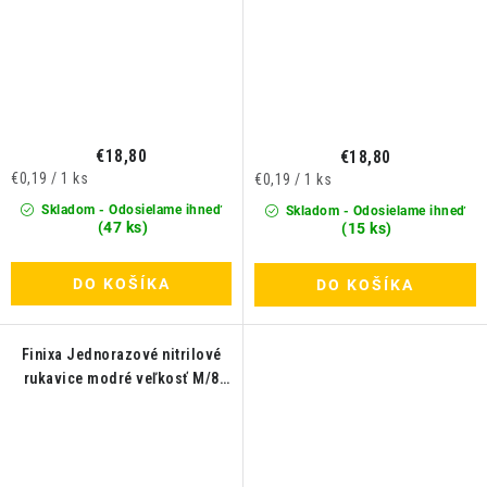
€18,80
€18,80
Jednotková
€0,19 / 1 ks
Jednotková
€0,19 / 1 ks
cena:
cena:
Skladom - Odosielame ihneď
Skladom - Odosielame ihneď
(47 ks)
(15 ks)
DO KOŠÍKA
DO KOŠÍKA
Finixa Jednorazové nitrilové
rukavice modré veľkosť M/8
100ks