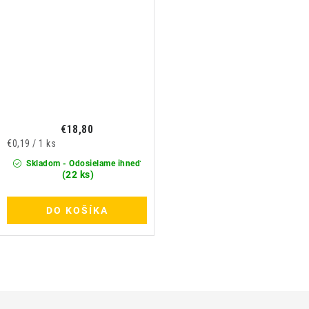
€18,80
Jednotková
€0,19 / 1 ks
cena:
Skladom - Odosielame ihneď
(22 ks)
DO KOŠÍKA
O
v