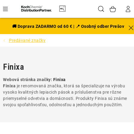
Prejsť
Hľadať
NÁK
na
obsah
KOŠÍ
EXTERIÉR
🚚 Doprava ZADARMO od 60 € | 📍 Osobný odber Prešov
Predávané značky
DISKY A PNEU
INTERIÉR
Finixa
PRÍSLUŠENSTVO
Webová stránka značky:
Finixa
Finixa
je renomovaná značka, ktorá sa špecializuje na výrobu
VÔNE DO AUTA
vysoko kvalitných lepiacich pások a príslušenstva pre rôzne
priemyselné odvetvia a domácnosti. Produkty Finixa sú známe
VÝHODNÉ SADY
svojou spoľahlivosťou, odolnosťou a jednoduchým použitím.
NOVINKY V SORTIMENTE