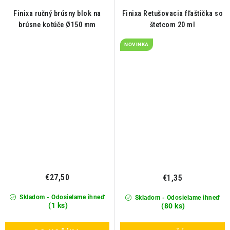
Finixa ručný brúsny blok na
Finixa Retušovacia fľaštička so
brúsne kotúče Ø150 mm
štetcom 20 ml
NOVINKA
€27,50
€1,35
Skladom - Odosielame ihneď
Skladom - Odosielame ihneď
(1 ks)
(80 ks)