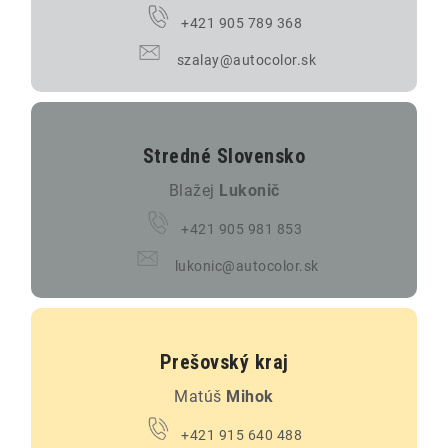
+421 905 789 368
szalay@autocolor.sk
Stredné Slovensko
Blažej
Lukonič
+421 905 981 853
lukonic@autocolor.sk
Prešovský kraj
Matúš
Mihok
+421 915 640 488