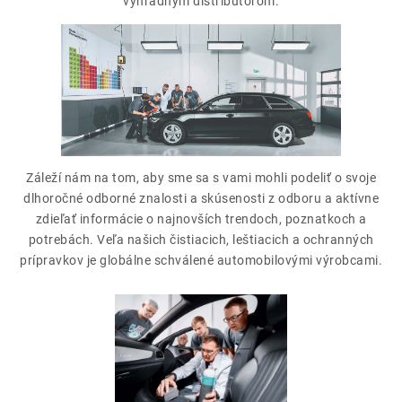
THE FINISHER
výhradným distribútorom.
DARČEKOVÉ POUKAZY
ČISTENIE A ÚDRŽBA LODÍ
ZNAČKY
Záleží nám na tom, aby sme sa s vami mohli podeliť o svoje
dlhoročné odborné znalosti a skúsenosti z odboru a aktívne
zdieľať informácie o najnovších trendoch, poznatkoch a
potrebách. Veľa našich čistiacich, leštiacich a ochranných
info@kcshop.sk
+421 918 725 111
prípravkov je globálne schválené automobilovými výrobcami.
Obchodní zástupcovia
Sledovanie zásielky
Blog