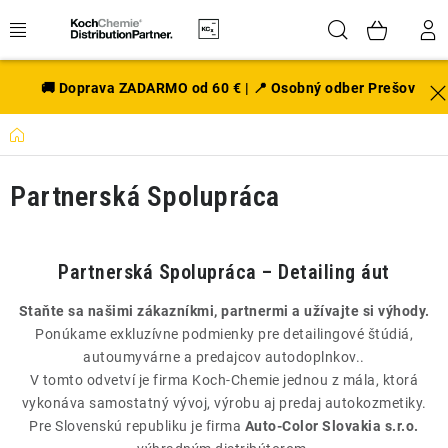
Prejsť
Hľadať
NÁK
na
obsah
KOŠÍ
EXTERIÉR
🚚 Doprava ZADARMO od 60 € | 📍 Osobný odber Prešov
Domov
DISKY A PNEU
Partnerská Spolupráca
INTERIÉR
PRÍSLUŠENSTVO
Partnerská Spolupráca – Detailing áut
VÔNE DO AUTA
Staňte sa našimi zákazníkmi, partnermi a užívajte si výhody.
Ponúkame exkluzívne podmienky pre detailingové štúdiá,
VÝHODNÉ SADY
autoumyvárne a predajcov autodoplnkov..
V tomto odvetví je firma Koch-Chemie jednou z mála, ktorá
NOVINKY V SORTIMENTE
vykonáva samostatný vývoj, výrobu aj predaj autokozmetiky.
Pre Slovenskú republiku je firma
Auto-Color Slovakia s.r.o.