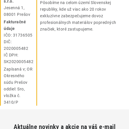
s.r.o.
Pôsobíme na celom území Slovenskej
Jesenná 1,
republiky, kde už viac ako 20 rokov
08001 Prešov
exkluzívne zabezpečujeme dovoz
Fakturačné
profesionálnych materiálov popredných
údaje
značiek, ktoré zastupujeme.
IČO: 31736505
DIČ:
2020005482
IČ DPH:
SK2020005482
Zapísaná v; OR
Okresného
súdu Prešov
oddiel: Sro,
vložka č.
3410/P
Aktuálne novinky a akcie na váš e-mail