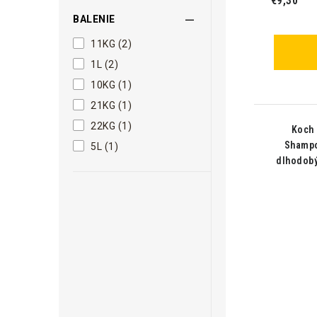
€9,30
BALENIE
11KG (2)
1L (2)
10KG (1)
21KG (1)
22KG (1)
Koch 
Shampo
5L (1)
dlhodob