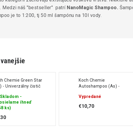
.
Medzi náš "bestseller" patrí
NanoMagic Shampoo.
Šampó
oo je to 1:200, tj 50 ml šampónu na 10l vody.
vanejšie
ch Chemie Green Star
Koch Chemie
) - Univerzálny čistič
Autoshampoo (As) -
Autošampón 1L
Skladom -
Vypredané
osielame ihneď
€10,70
58 ks)
,30