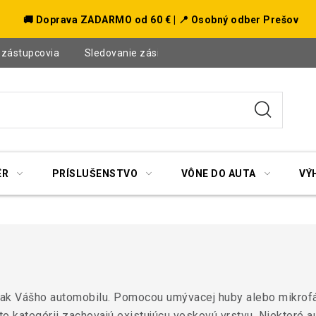
🚚 Doprava ZADARMO od 60 € | 📍 Osobný odber Prešov
 zástupcovia
Sledovanie zásielky
Blog
ÉR
PRÍSLUŠENSTVO
VÔNE DO AUTA
VÝ
lak Vášho automobilu.
Pomocou umývacej huby alebo mikrofá
o kategórii zachovajú existujúcu voskovú vrstvu.
Niektoré 