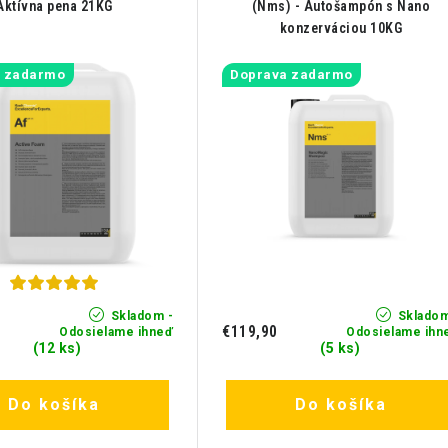
Aktívna pena 21KG
(Nms) - Autošampón s Nano
konzerváciou 10KG
a zadarmo
Doprava zadarmo
Skladom -
Skladom
€119,90
Odosielame ihneď
Odosielame ihn
(12 ks)
(5 ks)
Do košíka
Do košíka