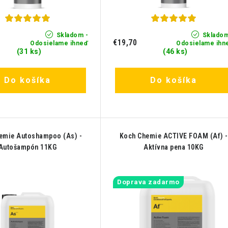
Skladom -
Skladom
€19,70
Odosielame ihneď
Odosielame ihn
(31 ks)
(46 ks)
Do košíka
Do košíka
emie Autoshampoo (As) -
Koch Chemie ACTIVE FOAM (Af) -
Autošampón 11KG
Aktívna pena 10KG
Doprava zadarmo