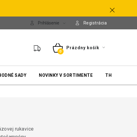
Prihlásenie
Registrácia
Prázdny košík
NÁKUPNÝ
KOŠÍK
HODNÉ SADY
NOVINKY V SORTIMENTE
THE FINISHER
zovej rukavice
autošampóny