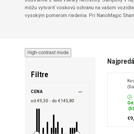
môžu vytvoriť voskovú ochranu na vašom vozidle
vysokým pomerom riedenia.
Pri NanoMagic Shamp
High-contrast mode
Najpredá
Filtre
Ko
(Gs
CENA
1L
od €9,30 - do €145,80
Od
(5
€9