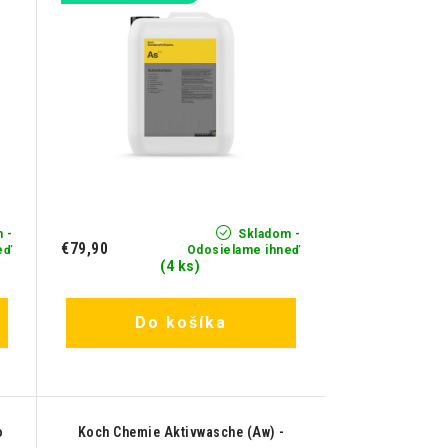
 -
Skladom -
€79,90
eď
Odosielame ihneď
(4 ks)
Do košíka
o
Koch Chemie Aktivwasche (Aw) -