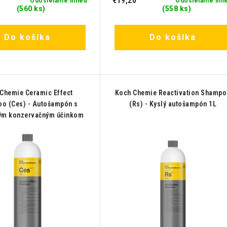
€19,20
Odosielame ihneď
Odosielame ihn
(560 ks)
(558 ks)
Do košíka
Do košíka
Chemie Ceramic Effect
Koch Chemie Reactivation Shamp
o (Ces) - Autošampón s
(Rs) - Kyslý autošampón 1L
ým konzervačným účinkom
1L