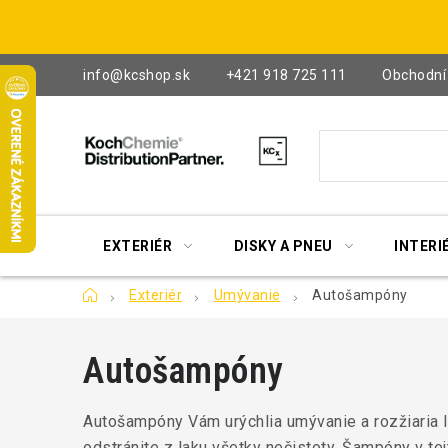
Prejsť
na
obsah
info@kcshop.sk
+421 918 725 111
Obchodní
EXTERIÉR
DISKY A PNEU
INTERI
Domov
Exteriér
Umývanie
Autošampóny
Autošampóny
Autošampóny Vám urýchlia umývanie a rozžiaria 
odstránite z laku všetky nečistoty.
Šampóny v tejt