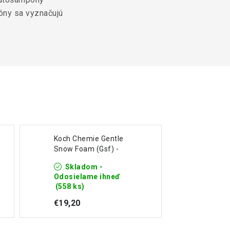
ny sa vyznačujú
Koch Chemie Gentle
Snow Foam (Gsf) -
Aktívna pena pH
Skladom -
neutrálna 1L
Odosielame ihneď
(558 ks)
€19,20