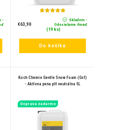
 -
Skladom -
€63,90
eď
Odosielame ihneď
(19 ks)
Do košíka
Koch Chemie Gentle Snow Foam (Gsf)
- Aktívna pena pH neutrálna 5L
Doprava zadarmo