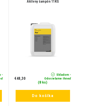
Aktívny šampón 11KG
 -
Skladom -
€48,30
eď
Odosielame ihneď
(8 ks)
Do košíka