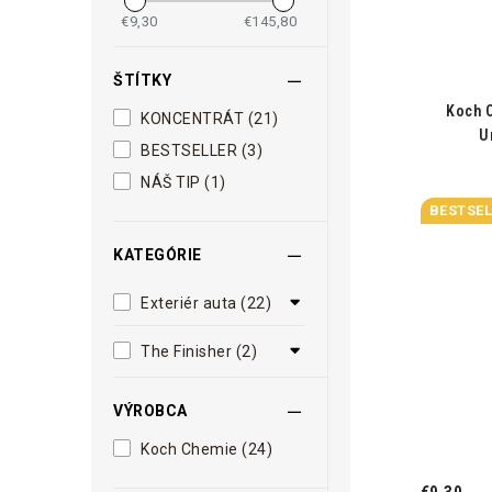
€9,30
€145,80
ŠTÍTKY
Koch C
KONCENTRÁT (21)
U
BESTSELLER (3)
NÁŠ TIP (1)
BESTSEL
KATEGÓRIE
Exteriér auta (22)
The Finisher (2)
VÝROBCA
Koch Chemie (24)