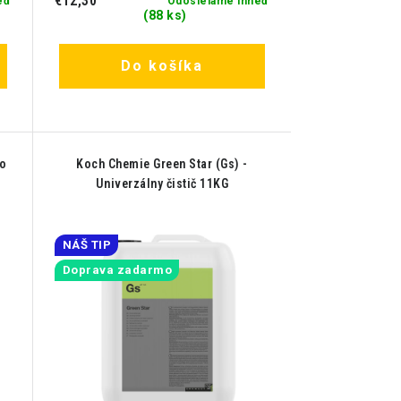
€12,30
eď
Odosielame ihneď
(88 ks)
Do košíka
oo
Koch Chemie Green Star (Gs) -
Univerzálny čistič 11KG
NÁŠ TIP
Doprava zadarmo