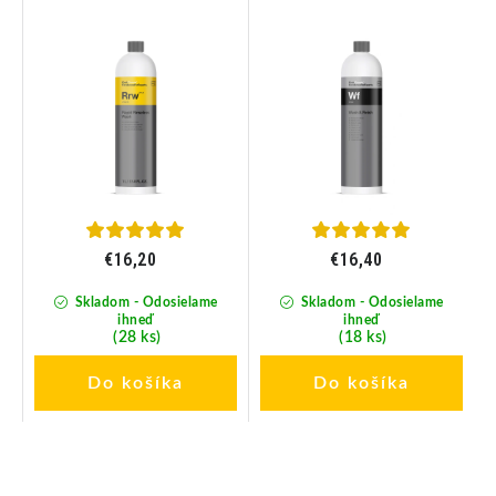
a
Prípravok na umývanie
na umývanie bez vody 1L
bez oplachu 1L
€16,20
€16,40
Skladom - Odosielame
Skladom - Odosielame
ihneď
ihneď
(28 ks)
(18 ks)
Do košíka
Do košíka