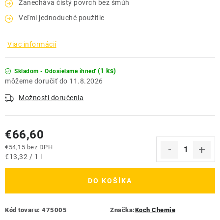
Zanecháva čistý povrch bez šmúh
Veľmi jednoduché použitie
Viac informácií
(1 ks)
Skladom - Odosielame ihneď
11.8.2026
Možnosti doručenia
€66,60
€54,15 bez DPH
Jednotková cena:
€13,32 / 1 l
DO KOŠÍKA
Kód tovaru:
475005
Značka:
Koch Chemie