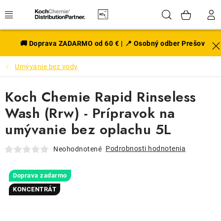
Prejsť
Hľadať
NÁK
na
obsah
KOŠÍ
EXTERIÉR
🚚 Doprava ZADARMO od 60 € | 📍 Osobný odber Prešov
Umývanie bez vody
DISKY A PNEU
Koch Chemie Rapid Rinseless
INTERIÉR
Wash (Rrw) - Prípravok na
PRÍSLUŠENSTVO
umývanie bez oplachu 5L
VÔNE DO AUTA
Podrobnosti hodnotenia
Neohodnotené
VÝHODNÉ SADY
Doprava zadarmo
KONCENTRÁT
NOVINKY V SORTIMENTE