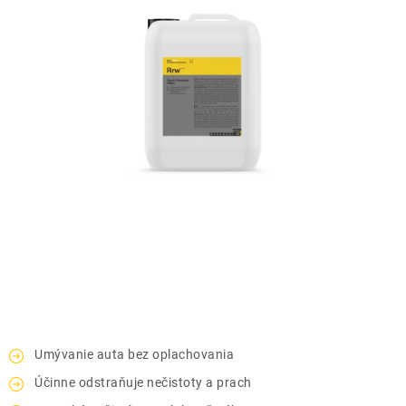
THE FINISHER
DARČEKOVÉ POUKAZY
ČISTENIE A ÚDRŽBA LODÍ
ZNAČKY
info@kcshop.sk
+421 918 725 111
Obchodní zástupcovia
Sledovanie zásielky
Blog
Umývanie auta bez oplachovania
Účinne odstraňuje nečistoty a prach