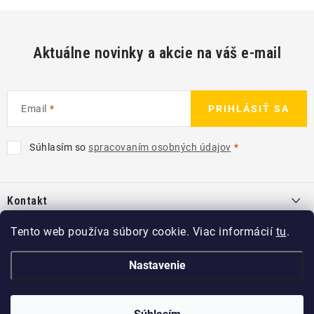
Aktuálne novinky a akcie na váš e-mail
Email
PRIHLÁSIŤ SA
Súhlasím so
spracovaním osobných údajov
Z
á
Kontakt
p
ä
info
@
kcshop.sk
Tento web používa súbory cookie. Viac informácií
tu
.
Kategórie
t
+421 918 725 111
i
Exteriér
Nastavenie
Informácie pre Vás
e
Koch-Chemie SK
Disky a pneu
O nás