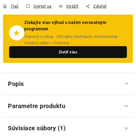
Tlač
Opýtať sa
Strážiť
Zdieľať
Získajte viac výhod s naším vernostným
programom
★
Overený e-shop · Oficiálny Distributor Kochchemie ·
Osobný odber v Prešove
Zistiť viac
Popis
Parametre produktu
Súvisiace súbory (1)