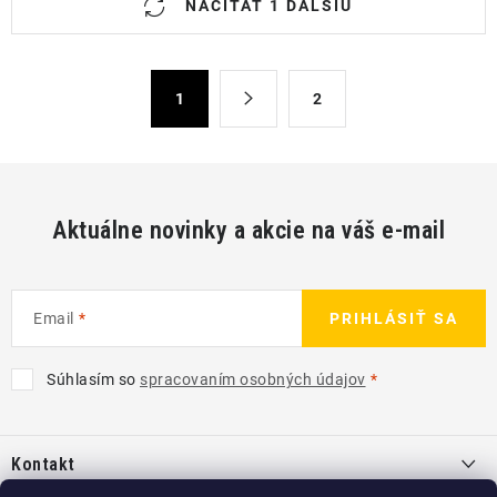
NAČÍTAŤ 1 ĎALŠIU
v
l
á
S
1
2
d
t
a
r
c
á
n
i
k
e
Aktuálne novinky a akcie na váš e-mail
o
p
v
r
a
v
n
Email
PRIHLÁSIŤ SA
k
i
y
e
Súhlasím so
spracovaním osobných údajov
v
Z
ý
á
p
Kontakt
p
i