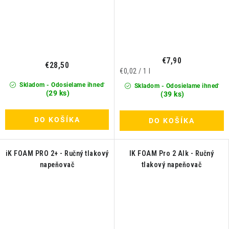
€7,90
€28,50
Jednotková
€0,02 / 1 l
cena:
Skladom - Odosielame ihneď
Skladom - Odosielame ihneď
(29 ks)
(39 ks)
DO KOŠÍKA
DO KOŠÍKA
iK FOAM PRO 2+ - Ručný tlakový
IK FOAM Pro 2 Alk - Ručný
napeňovač
tlakový napeňovač