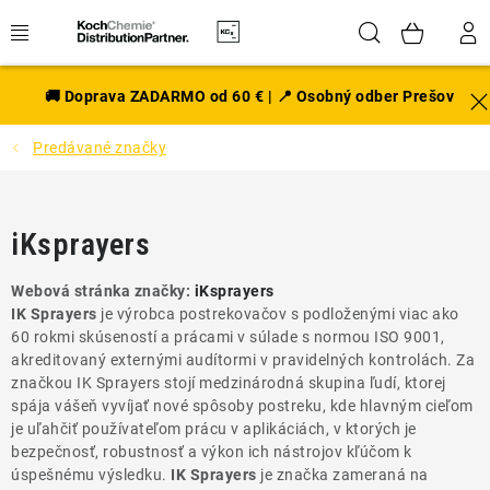
Prejsť
Hľadať
NÁK
na
obsah
KOŠÍ
EXTERIÉR
🚚 Doprava ZADARMO od 60 € | 📍 Osobný odber Prešov
Predávané značky
DISKY A PNEU
INTERIÉR
iKsprayers
PRÍSLUŠENSTVO
Webová stránka značky:
iKsprayers
IK Sprayers
je výrobca postrekovačov s podloženými viac ako
VÔNE DO AUTA
60 rokmi skúseností a prácami v súlade s normou ISO 9001,
akreditovaný externými audítormi v pravidelných kontrolách. Za
VÝHODNÉ SADY
značkou IK Sprayers stojí medzinárodná skupina ľudí, ktorej
spája vášeň vyvíjať nové spôsoby postreku, kde hlavným cieľom
je uľahčiť používateľom prácu v aplikáciách, v ktorých je
NOVINKY V SORTIMENTE
bezpečnosť, robustnosť a výkon ich nástrojov kľúčom k
úspešnému výsledku.
IK Sprayers
je značka zameraná na