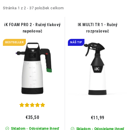
p
d
i
e
Stránka
1
z
2
-
37
položiek celkom
s
n
p
i
iK FOAM PRO 2 - Ručný tlakový
IK MULTI TR 1 - Ručný
napeňovač
rozprašovač
r
e
o
p
BESTSELLER
NÁŠ TIP
d
r
u
o
k
d
t
u
o
k
v
t
o
v
€35,50
€11,99
Skladom - Odosielame ihneď
Skladom - Odosielame ihneď