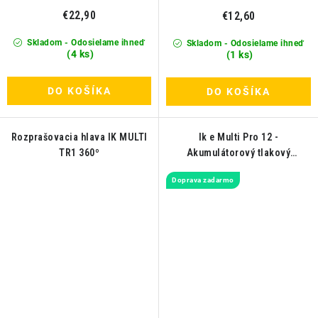
€22,90
€12,60
Skladom - Odosielame ihneď
Skladom - Odosielame ihneď
(4 ks)
(1 ks)
DO KOŠÍKA
DO KOŠÍKA
Rozprašovacia hlava IK MULTI
Ik e Multi Pro 12 -
TR1 360º
Akumulátorový tlakový
rozprašovač
Doprava zadarmo