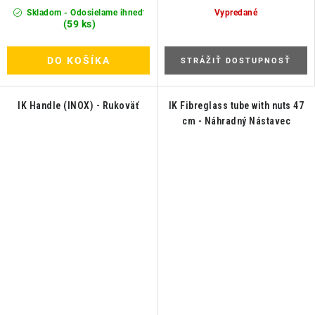
Skladom - Odosielame ihneď
Vypredané
(59 ks)
DO KOŠÍKA
STRÁŽIŤ DOSTUPNOSŤ
IK Handle (INOX) - Rukoväť
IK Fibreglass tube with nuts 47
cm - Náhradný Nástavec