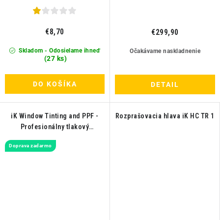
€8,70
€299,90
Skladom - Odosielame ihneď
Očakávame naskladnenie
(27 ks)
DO KOŠÍKA
DETAIL
iK Window Tinting and PPF -
Rozprašovacia hlava iK HC TR 1
Profesionálny tlakový
rozprašovač na aplikáciu PPF
Doprava zadarmo
alebo fólií na autá