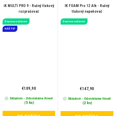
iK MULTI PRO 9 - Ručný tlakový
IK FOAM Pro 12 Alk - Ručný
rozprašovač
tlakový napeňovač
Doprava zadarmo
Doprava zadarmo
NÁŠ TIP
€109,90
€147,90
Skladom - Odosielame ihneď
Skladom - Odosielame ihneď
(5 ks)
(2 ks)
DO KOŠÍKA