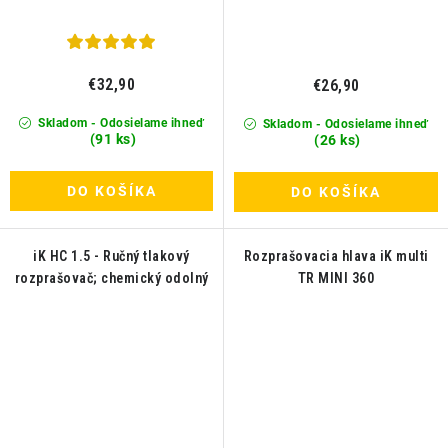
€32,90
€26,90
Skladom - Odosielame ihneď
Skladom - Odosielame ihneď
(91 ks)
(26 ks)
DO KOŠÍKA
DO KOŠÍKA
iK HC 1.5 - Ručný tlakový
Rozprašovacia hlava iK multi
rozprašovač; chemický odolný
TR MINI 360