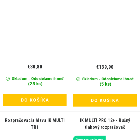
€30,80
€139,90
Skladom - Odosielame ihneď
Skladom - Odosielame ihneď
(25 ks)
(5 ks)
DO KOŠÍKA
DO KOŠÍKA
Rozprašovacia hlava IK MULTI
IK MULTI PRO 12+ - Ručný
TR1
tlakový rozprašovač
Doprava zadarmo