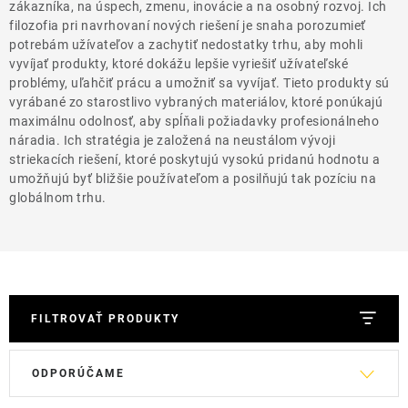
THE FINISHER
zákazníka, na úspech, zmenu, inovácie a na osobný rozvoj. Ich
filozofia pri navrhovaní nových riešení je snaha porozumieť
potrebám užívateľov a zachytiť nedostatky trhu, aby mohli
DARČEKOVÉ POUKAZY
vyvíjať produkty, ktoré dokážu lepšie vyriešiť užívateľské
problémy, uľahčiť prácu a umožniť sa vyvíjať. Tieto produkty sú
ČISTENIE A ÚDRŽBA LODÍ
vyrábané zo starostlivo vybraných materiálov, ktoré ponúkajú
maximálnu odolnosť, aby spĺňali požiadavky profesionálneho
náradia. Ich stratégia je založená na neustálom vývoji
ZNAČKY
striekacích riešení, ktoré poskytujú vysokú pridanú hodnotu a
umožňujú byť bližšie používateľom a posilňujú tak pozíciu na
globálnom trhu.
info@kcshop.sk
+421 918 725 111
Obchodní zástupcovia
Sledovanie zásielky
Blog
FILTROVAŤ PRODUKTY
V
R
ODPORÚČAME
ý
a