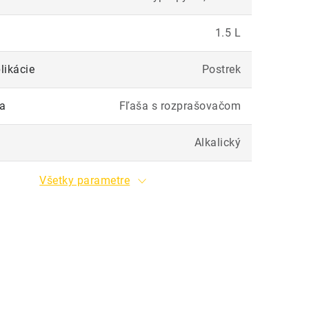
1.5 L
likácie
Postrek
ia
Fľaša s rozprašovačom
Alkalický
Všetky parametre