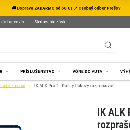
🚚 Doprava ZADARMO od 60 € | 📍 Osobný odber Prešov
 zástupcovia
Sledovanie zásielky
Blog
R
PRÍSLUŠENSTVO
VÔNE DO AUTA
VÝH
postrekovače
IK ALK Pro 2 - Ručný tlakový rozprašovač
IK ALK 
rozpraš