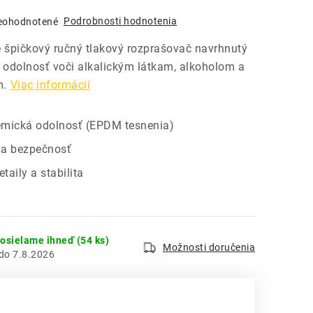
Podrobnosti hodnotenia
eohodnotené
 špičkový ručný tlakový rozprašovač navrhnutý
odolnosť voči alkalickým látkam, alkoholom a
m.
Viac informácií
mická odolnosť (EPDM tesnenia)
a bezpečnosť
taily a stabilita
dosielame ihneď
(54 ks)
Možnosti doručenia
7.8.2026