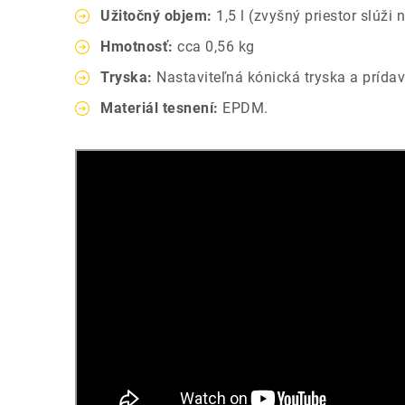
Užitočný objem:
1,5 l (zvyšný priestor slúži
Hmotnosť:
cca 0,56 kg
Tryska:
Nastaviteľná kónická tryska a prídav
Materiál tesnení:
EPDM.