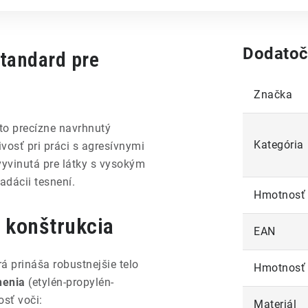
Dodatoč
štandard pre
Značka
 to precízne navrhnutý
Kategória
ivosť pri práci s agresívnymi
 vyvinutá pre látky s vysokým
adácii tesnení.
Hmotnosť
a konštrukcia
EAN
rá prináša robustnejšie telo
Hmotnosť
nenia
(etylén-propylén-
sť voči:
Materiál