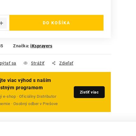
 cena:
DO KOŠÍKA
85
Značka:
iKsprayers
pýtať sa
Strážiť
Zdieľať
jte viac výhod s naším
ostným programom
Zistiť viac
 e-shop · Oficiálny Distributor
emie · Osobný odber v Prešove