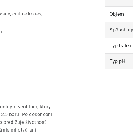
če, čističe kolies,
Objem
Spôsob ap
u.
Typ balen
Typ pH
y
ostným ventilom, ktorý
 2,5 baru. Po dokončení
o predlžuje životnosť
mie pri otváraní.