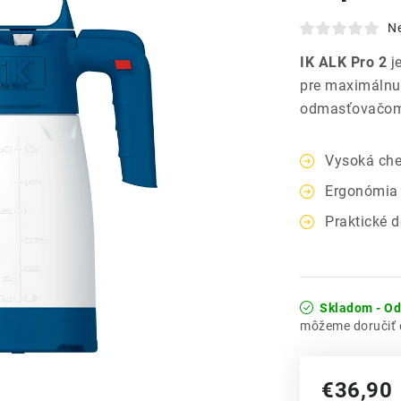
N
IK ALK Pro 2
je
pre maximálnu 
odmasťovačo
Vysoká che
Ergonómia 
Praktické de
Skladom - O
€36,90