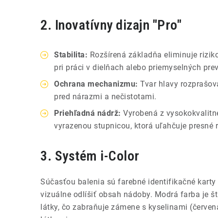
2. Inovatívny dizajn "Pro"
Stabilita:
Rozšírená základňa eliminuje riziko
pri práci v dielňach alebo priemyselných pr
Ochrana mechanizmu:
Tvar hlavy rozprašov
pred nárazmi a nečistotami.
Priehľadná nádrž:
Vyrobená z vysokokvalitn
vyrazenou stupnicou, ktorá uľahčuje presné r
3. Systém i-Color
Súčasťou balenia sú farebné identifikačné karty 
vizuálne odlíšiť obsah nádoby. Modrá farba je š
látky, čo zabraňuje zámene s kyselinami (červen