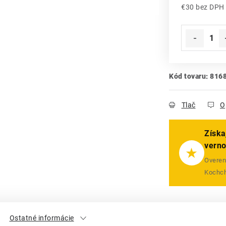
€30 bez DPH
Jednotková
Kód tovaru:
816
Tlač
O
Získa
vern
★
Overený
Kochch
Ostatné informácie