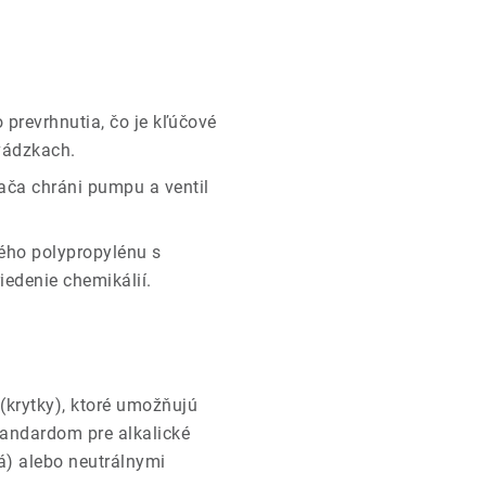
 prevrhnutia, čo je kľúčové
evádzkach.
ača chráni pumpu a ventil
ého polypropylénu s
iedenie chemikálií.
(krytky), ktoré umožňujú
tandardom pre alkalické
á) alebo neutrálnymi