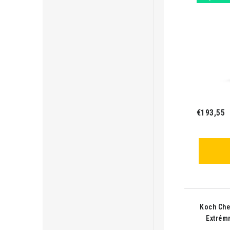
€193,55
Koch Chem
Extrémn