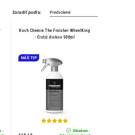
Zoradiť podľa:
r
Koch Chemie The Finisher WheelKing
- Čistič diskov 500ml
NÁŠ TIP
 -
Skladom -