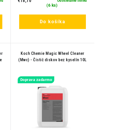
€18,10
eď
Odosielame ihneď
(6 ks)
Do košíka
er
Koch Chemie Magic Wheel Cleaner
e
(Mwc) - Čistič diskov bez kyselín 10L
Doprava zadarmo