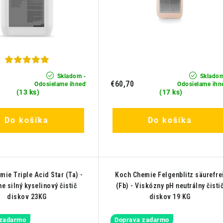
Skladom -
Skladom
€60,70
Odosielame ihneď
Odosielame ihn
(13 ks)
(17 ks)
Do košíka
Do košíka
ie Triple Acid Star (Ta) -
Koch Chemie Felgenblitz säurefre
e silný kyselinový čistič
(Fb) - Viskózny pH neutrálny čisti
diskov 23KG
diskov 19 KG
 zadarmo
Doprava zadarmo