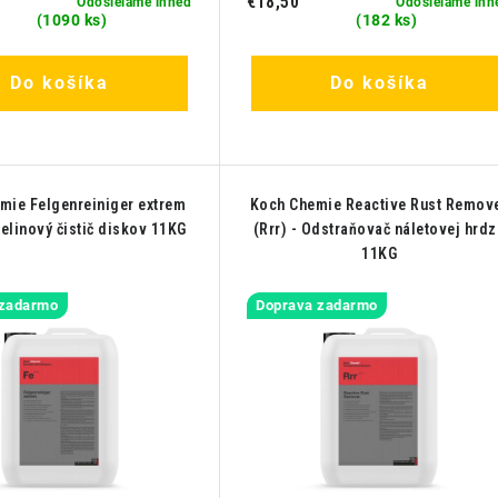
€18,50
Odosielame ihneď
Odosielame ihn
(1090 ks)
(182 ks)
Do košíka
Do košíka
mie Felgenreiniger extrem
Koch Chemie Reactive Rust Remov
selinový čistič diskov 11KG
(Rrr) - Odstraňovač náletovej hrdz
11KG
 zadarmo
Doprava zadarmo