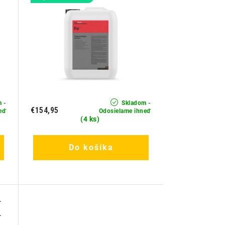
 -
Skladom -
€154,95
eď
Odosielame ihneď
(4 ks)
Do košíka
r
L