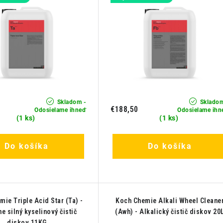
Skladom -
Skladom
€188,50
Odosielame ihneď
Odosielame ihn
(1 ks)
(1 ks)
Do košíka
Do košíka
ie Triple Acid Star (Ta) -
Koch Chemie Alkali Wheel Cleane
e silný kyselinový čistič
(Awh) - Alkalický čistič diskov 20
diskov 11KG