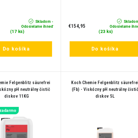
Skladom -
Skladom
€154,95
Odosielame ihneď
Odosielame ihn
(17 ks)
(23 ks)
Do košíka
Do košíka
mie Felgenblitz säurefrei
Koch Chemie Felgenblitz säurefre
iskózny pH neutrálny čistič
(Fb) - Viskózny pH neutrálny čisti
diskov 11KG
diskov 5L
 zadarmo