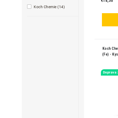
€18,50
Koch Chemie (14)
Koch Che
(Fe) - Ky
Doprava