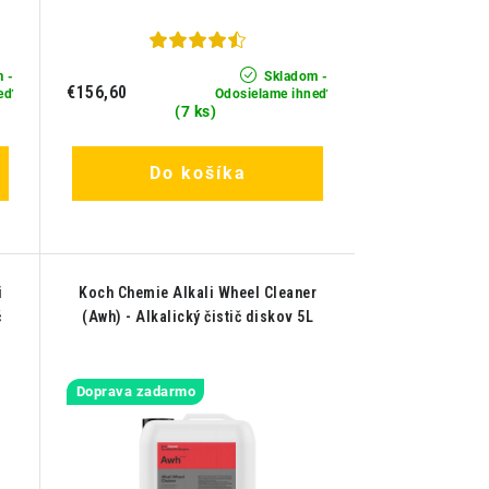
 -
Skladom -
€156,60
eď
Odosielame ihneď
(7 ks)
Do košíka
i
Koch Chemie Alkali Wheel Cleaner
č
(Awh) - Alkalický čistič diskov 5L
Doprava zadarmo