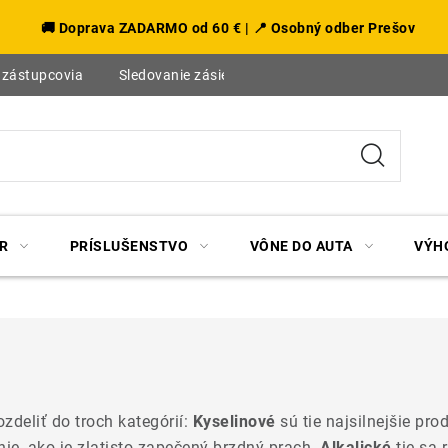
🚚 Doprava ZADARMO od 60 € | 📍 Osobný odber Prešov
 zástupcovia
Sledovanie zásielky
Blog
R
PRÍSLUŠENSTVO
VÔNE DO AUTA
VÝH
zdeliť do troch kategórií:
Kyselinové
sú tie najsilnejšie pr
enie, ako je zlatisto zapečený brzdný prach.
Alkalické
tie sa 