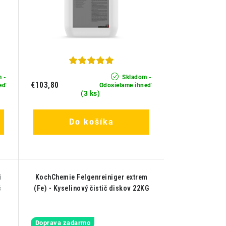
 -
Skladom -
€103,80
eď
Odosielame ihneď
(3 ks)
Do košíka
i
KochChemie Felgenreiniger extrem
č
(Fe) - Kyselinový čistič diskov 22KG
Doprava zadarmo