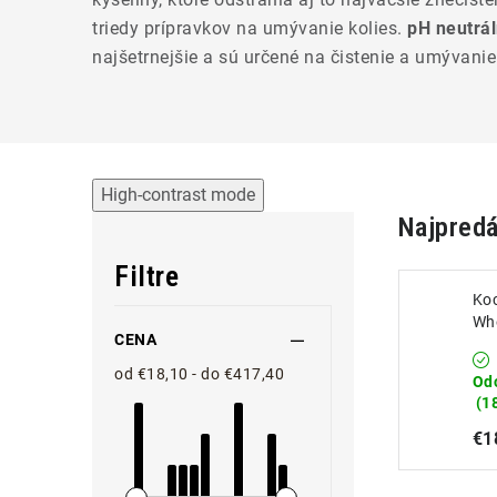
triedy prípravkov na umývanie kolies.
pH neutrá
najšetrnejšie a sú určené na čistenie a umývani
High-contrast mode
Najpredá
Filtre
Ko
Whe
CENA
Čis
50
od €18,10 - do €417,40
Od
(1
€1