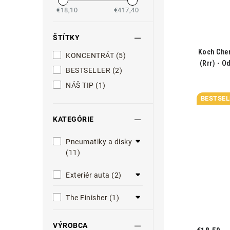
€18,10
€417,40
ŠTÍTKY
Koch Che
KONCENTRÁT (5)
(Rrr) - O
BESTSELLER (2)
NÁŠ TIP (1)
BESTSEL
KATEGÓRIE
Pneumatiky a disky
(11)
Exteriér auta (2)
The Finisher (1)
VÝROBCA