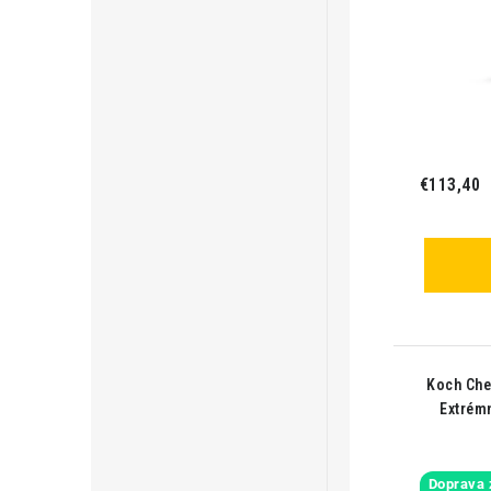
€113,40
Koch Chem
Extrémn
Doprava