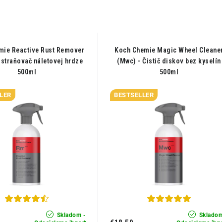
mie Reactive Rust Remover
Koch Chemie Magic Wheel Cleane
dstraňovač náletovej hrdze
(Mwc) - Čistič diskov bez kyselín
500ml
500ml
LER
BESTSELLER
Skladom -
Skladom