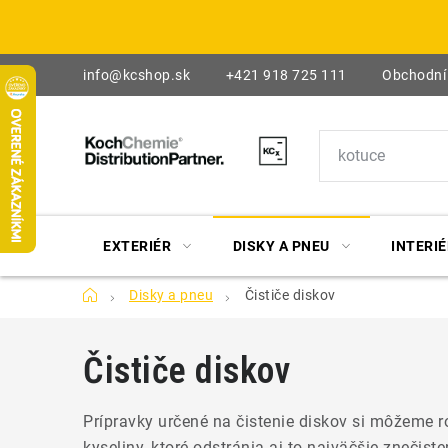
Prejsť
na
obsah
info@kcshop.sk
+421 918 725 111
Obchodní
EXTERIÉR
DISKY A PNEU
INTERIÉ
Domov
Disky a pneu
Čističe diskov
Čističe diskov
Prípravky určené na čistenie diskov si môžeme ro
kyseliny, ktoré odstránia aj to najväčšie znečist