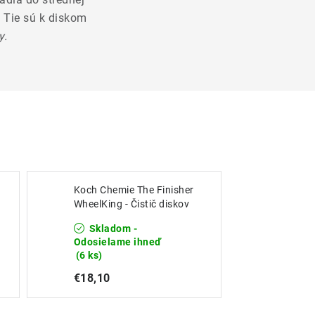
.
Tie sú k diskom
y.
Koch Chemie The Finisher
WheelKing - Čistič diskov
500ml
Skladom -
Odosielame ihneď
(6 ks)
€18,10