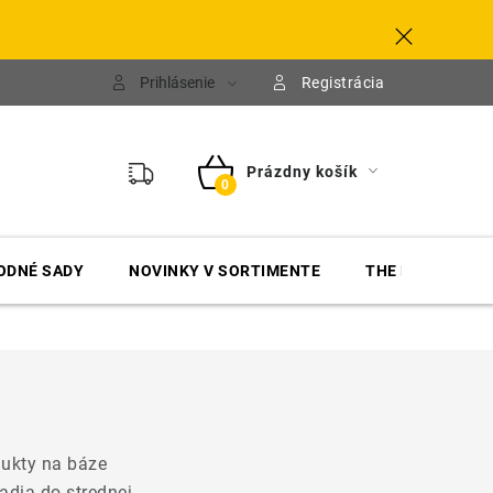
Prihlásenie
Registrácia
Prázdny košík
NÁKUPNÝ
KOŠÍK
ODNÉ SADY
NOVINKY V SORTIMENTE
THE FINISHER
odukty na báze
radia do strednej