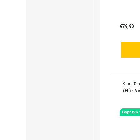
€79,90
Koch Che
(Fb) - V
Doprava