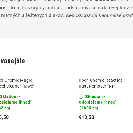
lne
- do tejto skupiny patria aj odstraňovače náletovej hrdze
e matných a leštených diskov.
Nepoškodzujú keramické brzd
vanejšie
ch Chemie Magic
Koch Chemie Reactive
el Cleaner (Mwc) -
Rust Remover (Rrr) -
tič diskov bez kyselín
Odstraňovač náletovej
Skladom -
Skladom -
0ml
hrdze 500ml
osielame ihneď
Odosielame ihneď
82 ks)
(1090 ks)
8,50
€18,50