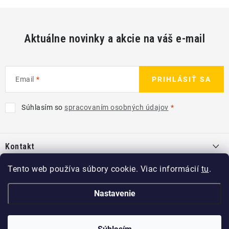
Aktuálne novinky a akcie na váš e-mail
Email
PRIHLÁSIŤ SA
Súhlasím so
spracovaním osobných údajov
Z
á
Kontakt
p
ä
info
@
kcshop.sk
Tento web používa súbory cookie. Viac informácií
tu
.
Kategórie
t
+421 918 725 111
i
Exteriér
Nastavenie
Informácie pre Vás
e
Koch-Chemie SK
Disky a pneu
O nás