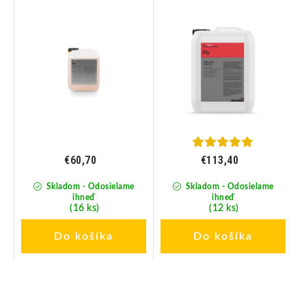
ie
pH neutrálny čistič
pH neutrálny čistič
diskov 5L
diskov 11KG
€60,70
€113,40
Skladom - Odosielame
Skladom - Odosielame
ihneď
ihneď
(16 ks)
(12 ks)
Do košíka
Do košíka