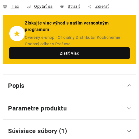
Tlač
Opýtať sa
Strážiť
Zdieľať
Získajte viac výhod s naším vernostným
programom
★
Overený e-shop · Oficiálny Distributor Kochchemie ·
Osobný odber v Prešove
Zistiť viac
Popis
Parametre produktu
Súvisiace súbory (1)