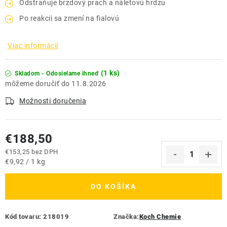
Odstraňuje brzdový prach a náletovú hrdzu
Po reakcii sa zmení na fialovú
Viac informácií
(1 ks)
Skladom - Odosielame ihneď
11.8.2026
Možnosti doručenia
€188,50
€153,25 bez DPH
Jednotková cena:
€9,92 / 1 kg
DO KOŠÍKA
Kód tovaru:
218019
Značka:
Koch Chemie