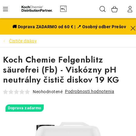
Prejsť
Hľadať
NÁK
na
obsah
KOŠÍ
EXTERIÉR
🚚 Doprava ZADARMO od 60 € | 📍 Osobný odber Prešov
Čističe diskov
DISKY A PNEU
Koch Chemie Felgenblitz
INTERIÉR
säurefrei (Fb) - Viskózny pH
PRÍSLUŠENSTVO
neutrálny čistič diskov 19 KG
VÔNE DO AUTA
Podrobnosti hodnotenia
Neohodnotené
VÝHODNÉ SADY
Doprava zadarmo
NOVINKY V SORTIMENTE