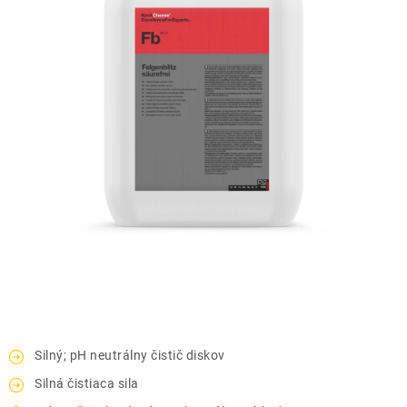
THE FINISHER
DARČEKOVÉ POUKAZY
ČISTENIE A ÚDRŽBA LODÍ
ZNAČKY
info@kcshop.sk
+421 918 725 111
Obchodní zástupcovia
Sledovanie zásielky
Blog
Silný; pH neutrálny čistič diskov
Silná čistiaca sila