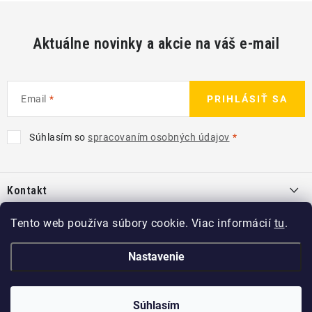
Aktuálne novinky a akcie na váš e-mail
Email
PRIHLÁSIŤ SA
Súhlasím so
spracovaním osobných údajov
Z
á
Kontakt
p
ä
info
@
kcshop.sk
Tento web používa súbory cookie. Viac informácií
tu
.
Kategórie
t
+421 918 725 111
i
Exteriér
Nastavenie
Informácie pre Vás
e
Koch-Chemie SK
Disky a pneu
O nás
Copyright 2026
KCshop.sk
. Všetky práva vyhradené.
Súhlasím
Interiér
kochchemie_sk