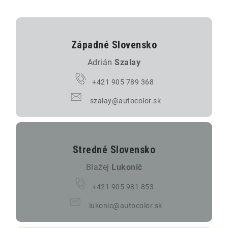
THE FINISHER
DARČEKOVÉ POUKAZY
Západné Slovensko
ČISTENIE A ÚDRŽBA LODÍ
Adrián
Szalay
ZNAČKY
+421 905 789 368
szalay@autocolor.sk
info@kcshop.sk
+421 918 725 111
Stredné Slovensko
Obchodní zástupcovia
Sledovanie zásielky
Blog
Blažej
Lukonič
+421 905 981 853
lukonic@autocolor.sk