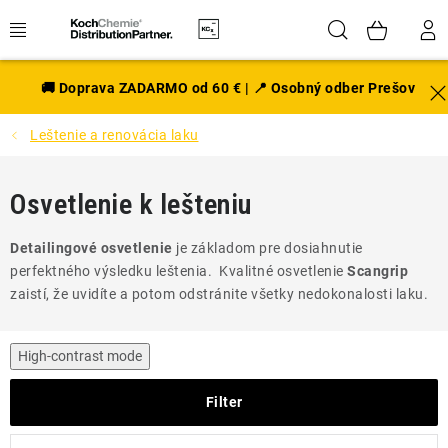
Prejsť
Hľadať
NÁK
na
obsah
KOŠÍ
EXTERIÉR
🚚 Doprava ZADARMO od 60 € | 📍 Osobný odber Prešov
Leštenie a renovácia laku
DISKY A PNEU
INTERIÉR
Osvetlenie k lešteniu
PRÍSLUŠENSTVO
Detailingové osvetlenie
je základom pre dosiahnutie
perfektného výsledku leštenia. Kvalitné osvetlenie
Scangrip
VÔNE DO AUTA
zaistí, že uvidíte a potom odstránite všetky nedokonalosti laku.
VÝHODNÉ SADY
High-contrast mode
NOVINKY V SORTIMENTE
Filter