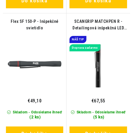
Do košíka
Do košíka
Flex SF 150-P - Inšpekčné
SCANGRIP MATCHPEN R -
svietidlo
Detailingová inšpekčná LED
lampa
NÁŠ TIP
Doprava zadarmo
€49,10
€67,55
Skladom - Odosielame ihneď
Skladom - Odosielame ihneď
(2 ks)
(5 ks)