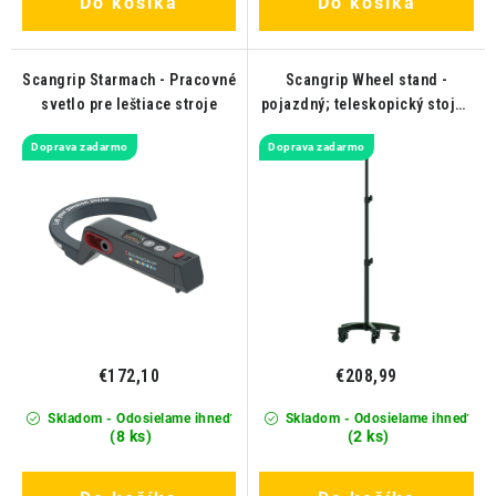
Do košíka
Do košíka
Scangrip Starmach - Pracovné
Scangrip Wheel stand -
svetlo pre leštiace stroje
pojazdný; teleskopický stojan
pre detailingové a pracovné
Doprava zadarmo
Doprava zadarmo
svetlá
€172,10
€208,99
Skladom - Odosielame ihneď
Skladom - Odosielame ihneď
(8 ks)
(2 ks)