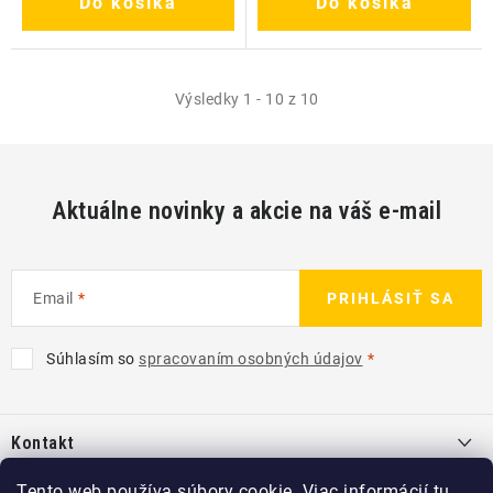
Do košíka
Do košíka
Výsledky 1 - 10 z 10
Aktuálne novinky a akcie na váš e-mail
Email
PRIHLÁSIŤ SA
Súhlasím so
spracovaním osobných údajov
Z
á
Kontakt
p
ä
info
@
kcshop.sk
Tento web používa súbory cookie. Viac informácií
tu
.