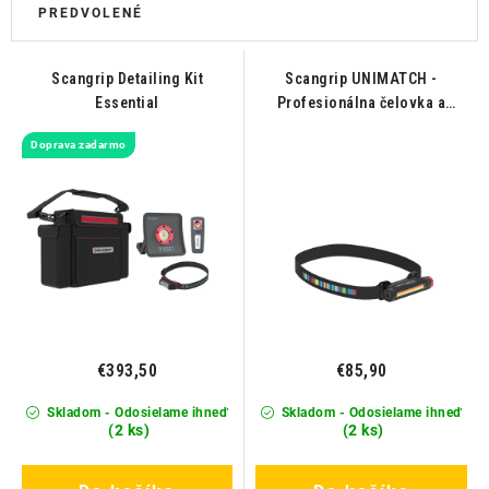
THE FINISHER
DARČEKOVÉ POUKAZY
Scangrip Detailing Kit
Scangrip UNIMATCH -
Essential
Profesionálna čelovka a
ČISTENIE A ÚDRŽBA LODÍ
svetlo v jednom
Doprava zadarmo
ZNAČKY
info@kcshop.sk
+421 918 725 111
Obchodní zástupcovia
Sledovanie zásielky
Blog
€393,50
€85,90
Skladom - Odosielame ihneď
Skladom - Odosielame ihneď
(2 ks)
(2 ks)