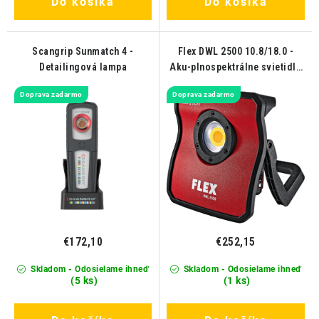
Do košíka
Do košíka
Scangrip Sunmatch 4 -
Flex DWL 2500 10.8/18.0 -
Detailingová lampa
Aku-plnospektrálne svietidlo
DWL 2500 10.8/18.0
Doprava zadarmo
Doprava zadarmo
€172,10
€252,15
Skladom - Odosielame ihneď
Skladom - Odosielame ihneď
(5 ks)
(1 ks)