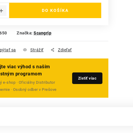
DO KOŠÍKA
650
Značka:
Scangrip
pýtať sa
Strážiť
Zdieľať
jte viac výhod s naším
ostným programom
Zistiť viac
 e-shop · Oficiálny Distributor
emie · Osobný odber v Prešove