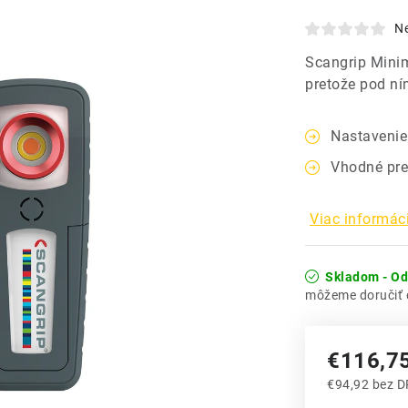
N
Scangrip Minim
pretože pod ní
Nastavenie 
Vhodné pre
Viac informáci
Skladom - O
€116,7
€94,92 bez 
Jednotková