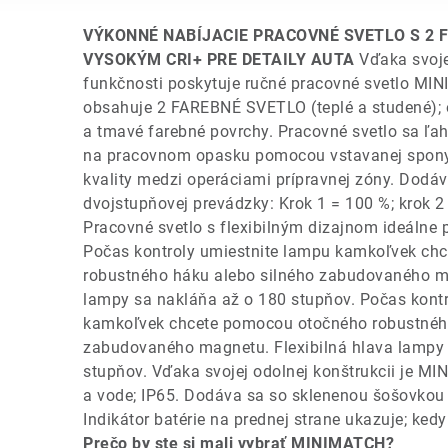
VÝKONNÉ NABÍJACIE PRACOVNÉ SVETLO S 2
VYSOKÝM CRI+ PRE DETAILY AUTA
Vďaka svojej
funkčnosti poskytuje ručné pracovné svetlo M
obsahuje 2 FAREBNÉ SVETLO (teplé a studené); o
a tmavé farebné povrchy. Pracovné svetlo sa ľa
na pracovnom opasku pomocou vstavanej spony;
kvality medzi operáciami prípravnej zóny. Dodá
dvojstupňovej prevádzky: Krok 1 = 100 %; krok 2
Pracovné svetlo s flexibilným dizajnom ideálne p
Počas kontroly umiestnite lampu kamkoľvek ch
robustného háku alebo silného zabudovaného ma
lampy sa nakláňa až o 180 stupňov. Počas kont
kamkoľvek chcete pomocou otočného robustného
zabudovaného magnetu. Flexibilná hlava lampy 
stupňov. Vďaka svojej odolnej konštrukcii je M
a vode; IP65. Dodáva sa so sklenenou šošovkou
Indikátor batérie na prednej strane ukazuje; kedy
Prečo by ste si mali vybrať MINIMATCH?