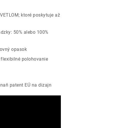
VETLOM; ktoré poskytuje až
ádzky: 50% alebo 100%
covný opasok
flexibilné polohovanie
 naň patent EÚ na dizajn