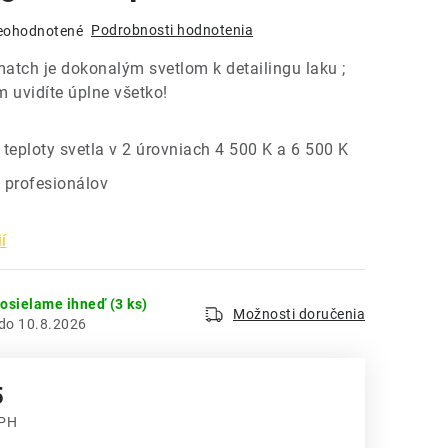
Podrobnosti hodnotenia
eohodnotené
atch je dokonalým svetlom k detailingu laku ;
m uvidíte úplne všetko!
teploty svetla v 2 úrovniach 4 500 K a 6 500 K
 profesionálov
í
dosielame ihneď
(3 ks)
Možnosti doručenia
10.8.2026
5
DPH
 cena: