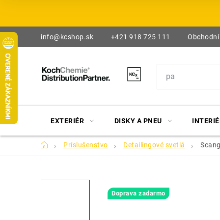
Prejsť
na
obsah
info@kcshop.sk
+421 918 725 111
Obchodní
EXTERIÉR
DISKY A PNEU
INTERIÉ
Domov
Príslušenstvo
Detailingové svetlá
Scang
Doprava zadarmo