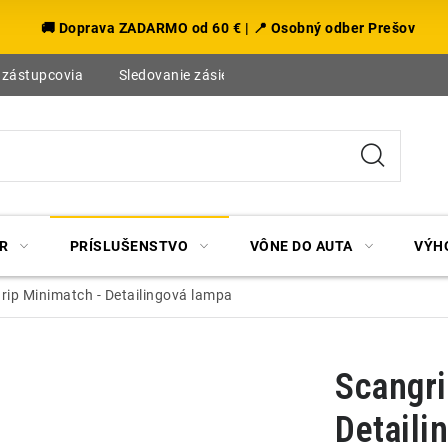
🚚 Doprava ZADARMO od 60 € | 📍 Osobný odber Prešov
 zástupcovia
Sledovanie zásielky
Blog
R
PRÍSLUŠENSTVO
VÔNE DO AUTA
VÝH
rip Minimatch - Detailingová lampa
Scangri
Detaili