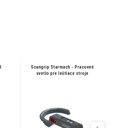
R
Scangrip Starmach - Pracovné
SCA
svetlo pre leštiace stroje
Detaili
NÁŠ TI