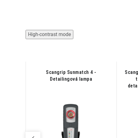
High-contrast mode
ket
Scangrip Sunmatch 4 -
Scang
Detailingová lampa
t
deta