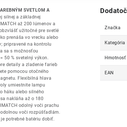
Dodatoč
 FAREBNÝM SVETLOM A
 silnej a základnej
INIMATCH až 200 lúmenov a
Značka
bzvlášť užitočné pre svetlé
hko prenáša vo vrecku alebo
Kategória
 pripravené na kontrolu
va sa s možnosťou
 = 50 % svetelný výkon.
Hmotnosť
re detaily a zladenie farieb
cete pomocou otočného
EAN
gnetu. Flexibilná hlava
roly umiestnite lampu
 háku alebo silného
sa nakláňa až o 180
INIMATCH odolný voči prachu
 odolnou voči rozpúšťadlám.
 je potrebné batériu dobiť.