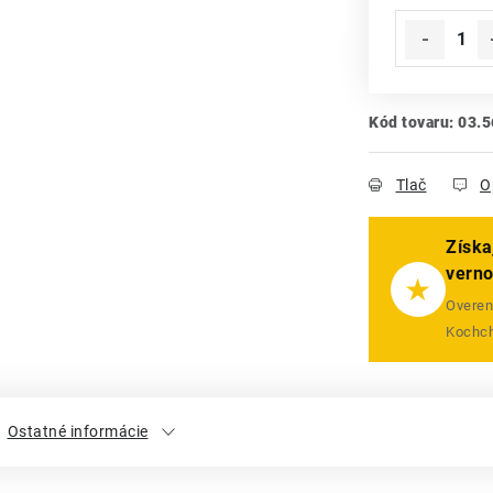
Kód tovaru:
03.5
Tlač
O
Získa
vern
★
Overený
Kochch
Ostatné informácie