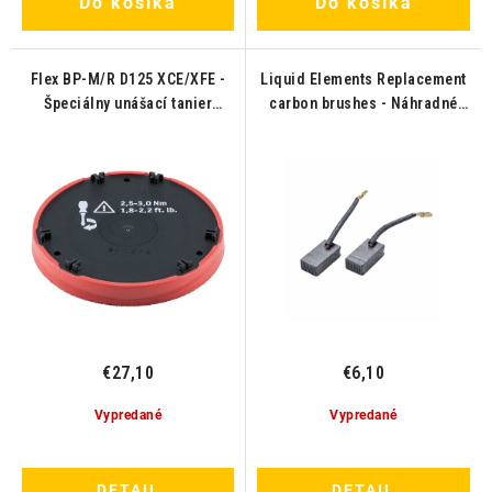
Do košíka
Do košíka
Flex BP-M/R D125 XCE/XFE -
Liquid Elements Replacement
Špeciálny unášací tanier
carbon brushes - Náhradné
125mm
uhlíky pre T3200,T4200,T5200
€27,10
€6,10
Vypredané
Vypredané
DETAIL
DETAIL