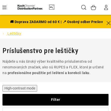
Prejsť
Hľadať
NÁK
na
obsah
KOŠÍ
EXTERIÉR
🚚 Doprava ZADARMO od 60 € | 📍 Osobný odber Prešov
Leštičky
DISKY A PNEU
INTERIÉR
Príslušenstvo pre leštičky
PRÍSLUŠENSTVO
Nájdete u nás široký výber kvalitného príslušenstva od
renomovaných značiek, ako sú RUPES a FLEX, ktoré je určené
VÔNE DO AUTA
na
profesionálne použitie pri leštení a korekcii laku
.
VÝHODNÉ SADY
High-contrast mode
NOVINKY V SORTIMENTE
Filter