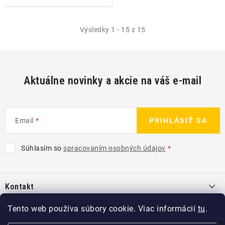
Výsledky 1 - 15 z 15
Aktuálne novinky a akcie na váš e-mail
Email
PRIHLÁSIŤ SA
Súhlasím so
spracovaním osobných údajov
Z
á
Kontakt
p
ä
info
@
kcshop.sk
Tento web používa súbory cookie. Viac informácií
tu
.
Kategórie
t