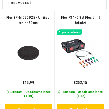
THE FINISHER
DARČEKOVÉ POUKAZY
Flex BP-M D50 PXE - Unášací
Flex FS 140 Set Flexibilný
tanier 50mm
hriadeľ
ČISTENIE A ÚDRŽBA LODÍ
Doprava zadarmo
ZNAČKY
info@kcshop.sk
+421 918 725 111
Obchodní zástupcovia
Sledovanie zásielky
Blog
€15,99
€252,15
Skladom - Odosielame ihneď
Skladom - Odosielame ihneď
(1 ks)
(1 ks)