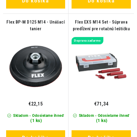
Do košíka
Do košíka
Flex BP-M D125 M14 - Unášací
Flex EXS M14 Set - Súprava
tanier
predĺžení pre rotačnú leštičku
Doprava zadarmo
€22,15
€71,34
Skladom - Odosielame ihneď
Skladom - Odosielame ihneď
(1 ks)
(1 ks)