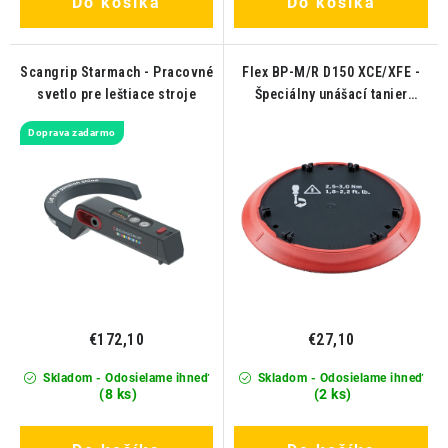
Do košíka
Do košíka
Scangrip Starmach - Pracovné
Flex BP-M/R D150 XCE/XFE -
svetlo pre leštiace stroje
Špeciálny unášací tanier
150mm
Doprava zadarmo
€172,10
€27,10
Skladom - Odosielame ihneď
Skladom - Odosielame ihneď
(8 ks)
(2 ks)