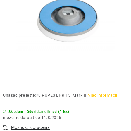
THE FINISHER
DARČEKOVÉ POUKAZY
ČISTENIE A ÚDRŽBA LODÍ
ZNAČKY
info@kcshop.sk
+421 918 725 111
Obchodní zástupcovia
Sledovanie zásielky
Blog
Unášač pre leštičku RUPES LHR 15 MarkIII
Viac informácií
(1 ks)
Skladom - Odosielame ihneď
11.8.2026
Možnosti doručenia