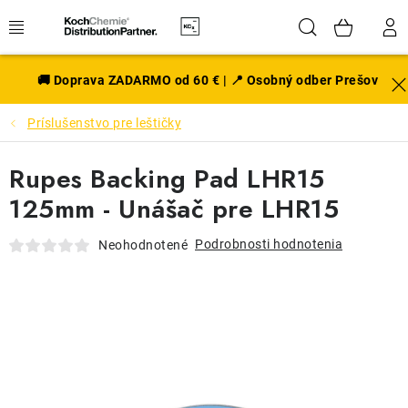
Prejsť
Hľadať
NÁK
na
obsah
KOŠÍ
EXTERIÉR
🚚 Doprava ZADARMO od 60 € | 📍 Osobný odber Prešov
Príslušenstvo pre leštičky
DISKY A PNEU
Rupes Backing Pad LHR15
INTERIÉR
125mm - Unášač pre LHR15
PRÍSLUŠENSTVO
Podrobnosti hodnotenia
Neohodnotené
VÔNE DO AUTA
VÝHODNÉ SADY
NOVINKY V SORTIMENTE