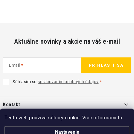
Aktuálne novinky a akcie na váš e-mail
Email
PRIHLÁSIŤ SA
Súhlasím so
spracovaním osobných údajov
Z
á
Kontakt
p
ä
info
@
kcshop.sk
Tento web používa súbory cookie. Viac informácií
tu
.
Kategórie
t
+421 918 725 111
i
Exteriér
Nastavenie