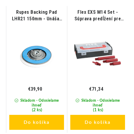
Rupes Backing Pad
Flex EXS M14 Set -
LHR21 150mm - Unášač
Súprava predĺžení pre
pre LHR21
rotačnú leštičku
€39,90
€71,34
Skladom - Odosielame
Skladom - Odosielame
ihneď
ihneď
(2 ks)
(1 ks)
Do košíka
Do košíka