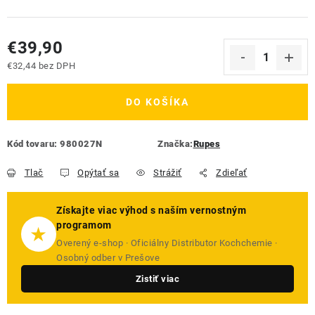
€39,90
€32,44 bez DPH
Jednotková cena:
DO KOŠÍKA
Kód tovaru:
980027N
Značka:
Rupes
Tlač
Opýtať sa
Strážiť
Zdieľať
Získajte viac výhod s naším vernostným
programom
★
Overený e-shop · Oficiálny Distributor Kochchemie ·
Osobný odber v Prešove
Zistiť viac