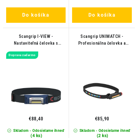
Do košíka
Do košíka
Scangrip I-VIEW -
Scangrip UNIMATCH -
Nastaviteľná čelovka s
Profesionálna čelovka a
vysokým výkonom
svetlo v jednom
Doprava zadarmo
€88,40
€85,90
Skladom - Odosielame ihneď
Skladom - Odosielame ihneď
(4 ks)
(2 ks)