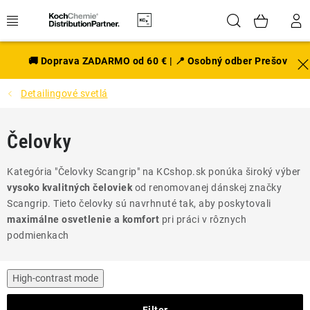
Prejsť
Hľadať
NÁK
na
obsah
KOŠÍ
EXTERIÉR
🚚 Doprava ZADARMO od 60 € | 📍 Osobný odber Prešov
Detailingové svetlá
DISKY A PNEU
INTERIÉR
Čelovky
PRÍSLUŠENSTVO
Kategória "Čelovky Scangrip" na KCshop.sk ponúka široký výber
vysoko kvalitných čeloviek
od renomovanej dánskej značky
VÔNE DO AUTA
Scangrip. Tieto čelovky sú navrhnuté tak, aby poskytovali
maximálne osvetlenie a komfort
pri práci v rôznych
podmienkach
VÝHODNÉ SADY
NOVINKY V SORTIMENTE
High-contrast mode
Filter