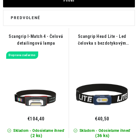
THE FINISHER
DARČEKOVÉ POUKAZY
ČISTENIE A ÚDRŽBA LODÍ
Scangrip I-Match 4 - Čelová
Scangrip Head Lite - Led
detailingová lampa
čelovka s bezdotykovým
ZNAČKY
snímačom
Doprava zadarmo
info@kcshop.sk
+421 918 725 111
Obchodní zástupcovia
Sledovanie zásielky
Blog
€104,40
€40,50
Skladom - Odosielame ihneď
Skladom - Odosielame ihneď
(2 ks)
(36 ks)