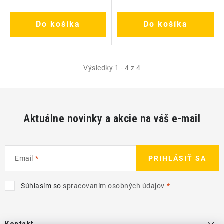
Do košíka
Do košíka
Výsledky 1 - 4 z 4
Aktuálne novinky a akcie na váš e-mail
Email
PRIHLÁSIŤ SA
Súhlasím so
spracovaním osobných údajov
Z
á