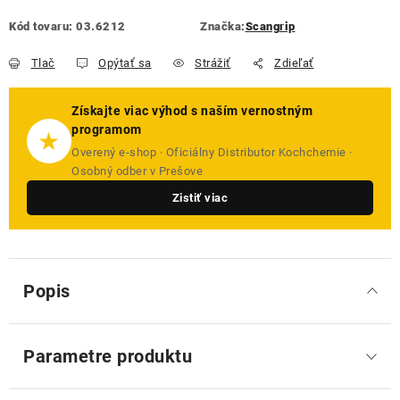
Kód tovaru:
03.6212
Značka:
Scangrip
Tlač
Opýtať sa
Strážiť
Zdieľať
Získajte viac výhod s naším vernostným
programom
★
Overený e-shop · Oficiálny Distributor Kochchemie ·
Osobný odber v Prešove
Zistiť viac
Popis
Parametre produktu