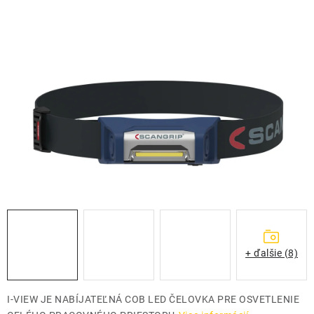
THE FINISHER
DARČEKOVÉ POUKAZY
ČISTENIE A ÚDRŽBA LODÍ
ZNAČKY
info@kcshop.sk
+421 918 725 111
Obchodní zástupcovia
Sledovanie zásielky
Blog
+ ďalšie (8)
I-VIEW JE NABÍJATEĽNÁ COB LED ČELOVKA PRE OSVETLENIE