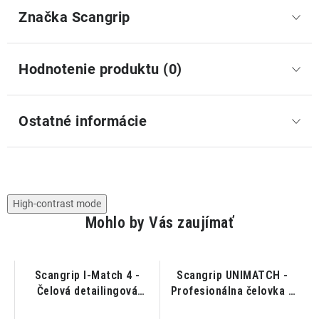
Značka
 Scangrip
Hodnotenie produktu (0)
Ostatné informácie
High-contrast mode
Mohlo by Vás zaujímať
O
Scangrip I-Match 4 -
Scangrip UNIMATCH -
Čelová detailingová
Profesionálna čelovka a
lampa
svetlo v jednom