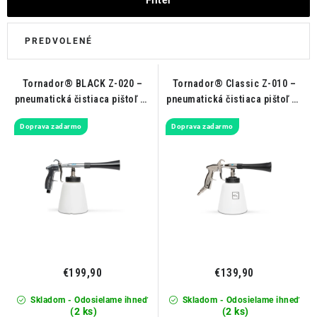
THE FINISHER
DARČEKOVÉ POUKAZY
ČISTENIE A ÚDRŽBA LODÍ
Tornador® BLACK Z-020 –
Tornador® Classic Z-010 –
pneumatická čistiaca pištoľ na
pneumatická čistiaca pištoľ na
ZNAČKY
interiér a exteriér
interiér
Doprava zadarmo
Doprava zadarmo
info@kcshop.sk
+421 918 725 111
Obchodní zástupcovia
Sledovanie zásielky
Blog
€199,90
€139,90
Skladom - Odosielame ihneď
Skladom - Odosielame ihneď
(2 ks)
(2 ks)