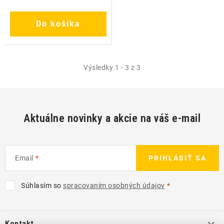
Do košíka
Výsledky 1 - 3 z 3
Aktuálne novinky a akcie na váš e-mail
Email
PRIHLÁSIŤ SA
Súhlasím so
spracovaním osobných údajov
Z
á
Kontakt