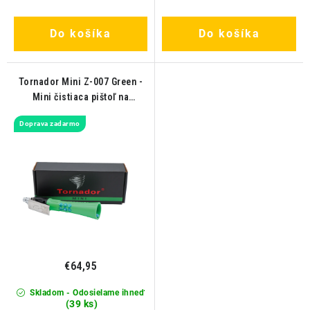
Do košíka
Do košíka
Tornador Mini Z-007 Green -
Mini čistiaca pištoľ na
stlačený vzduch
Doprava zadarmo
€64,95
Skladom - Odosielame ihneď
(39 ks)