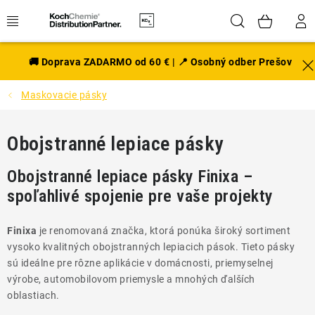
Prejsť
Hľadať
NÁK
na
obsah
KOŠÍ
EXTERIÉR
🚚 Doprava ZADARMO od 60 € | 📍 Osobný odber Prešov
Maskovacie pásky
DISKY A PNEU
INTERIÉR
Obojstranné lepiace pásky
PRÍSLUŠENSTVO
Obojstranné lepiace pásky Finixa –
spoľahlivé spojenie pre vaše projekty
VÔNE DO AUTA
Finixa
je renomovaná značka, ktorá ponúka široký sortiment
VÝHODNÉ SADY
vysoko kvalitných obojstranných lepiacich pások. Tieto pásky
sú ideálne pre rôzne aplikácie v domácnosti, priemyselnej
výrobe, automobilovom priemysle a mnohých ďalších
NOVINKY V SORTIMENTE
oblastiach.