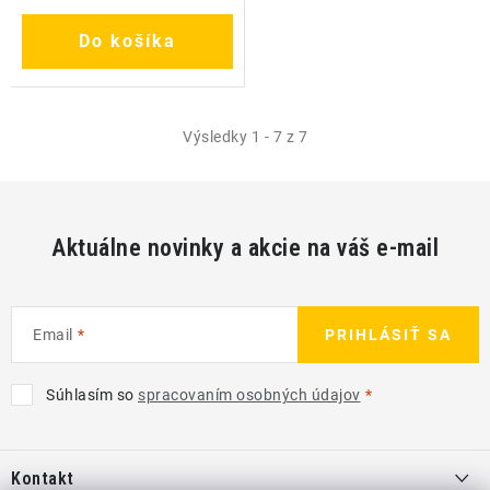
Do košíka
Výsledky 1 - 7 z 7
Aktuálne novinky a akcie na váš e-mail
Email
PRIHLÁSIŤ SA
Súhlasím so
spracovaním osobných údajov
Z
á
Kontakt
p