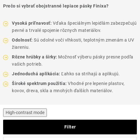
THE FINISHER
Prečo si vybrať obojstranné lepiace pásky Finixa?
DARČEKOVÉ POUKAZY
Vysoká priľnavosť:
Vďaka špeciálnym lepidlám zabezpečujú
pevné a trvalé spojenie rôznych materiálov.
ČISTENIE A ÚDRŽBA LODÍ
Odolnosť:
Sú odolné voči vlhkosti, teplotným zmenám a UV
žiareniu.
ZNAČKY
Rôzne hrúbky a šírky:
Možnosť výberu pásky presne podľa
vašich potrieb.
Jednoduchá aplikácia:
Ľahko sa strihajú a aplikujú.
Široké spektrum použitia:
Vhodné pre lepenie plastov,
info@kcshop.sk
+421 918 725 111
kovov, dreva, skla a mnohých ďalších materiálov.
Obchodní zástupcovia
Sledovanie zásielky
Blog
High-contrast mode
Filter