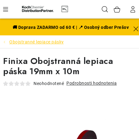
Prejsť
Hľadať
NÁK
na
obsah
KOŠÍ
EXTERIÉR
🚚 Doprava ZADARMO od 60 € | 📍 Osobný odber Prešov
Obojstranné lepiace pásky
DISKY A PNEU
Finixa Obojstranná lepiaca
INTERIÉR
páska 19mm x 10m
PRÍSLUŠENSTVO
Podrobnosti hodnotenia
Neohodnotené
VÔNE DO AUTA
VÝHODNÉ SADY
NOVINKY V SORTIMENTE