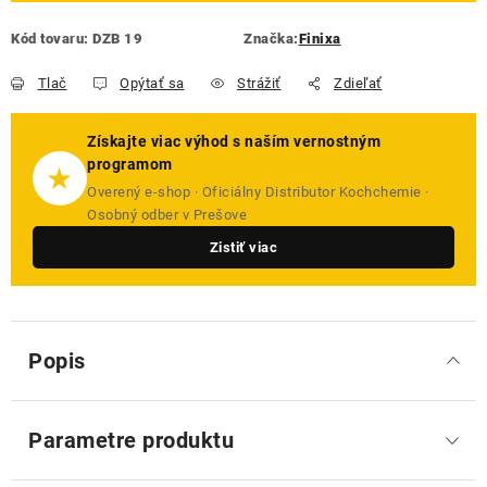
Kód tovaru:
DZB 19
Značka:
Finixa
Tlač
Opýtať sa
Strážiť
Zdieľať
Získajte viac výhod s naším vernostným
programom
★
Overený e-shop · Oficiálny Distributor Kochchemie ·
Osobný odber v Prešove
Zistiť viac
Popis
Parametre produktu