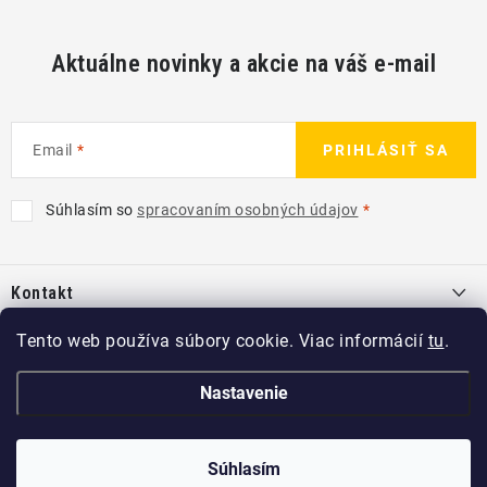
Aktuálne novinky a akcie na váš e-mail
Email
PRIHLÁSIŤ SA
Súhlasím so
spracovaním osobných údajov
Z
á
Kontakt
p
ä
info
@
kcshop.sk
Tento web používa súbory cookie. Viac informácií
tu
.
Kategórie
t
+421 918 725 111
i
Exteriér
Nastavenie
Informácie pre Vás
e
Koch-Chemie SK
Disky a pneu
O nás
Súhlasím
Copyright 2026
KCshop.sk
. Všetky práva vyhradené.
kochchemie_sk
Interiér