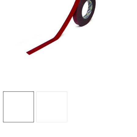
THE FINISHER
DARČEKOVÉ POUKAZY
ČISTENIE A ÚDRŽBA LODÍ
ZNAČKY
info@kcshop.sk
+421 918 725 111
Obchodní zástupcovia
Sledovanie zásielky
Blog