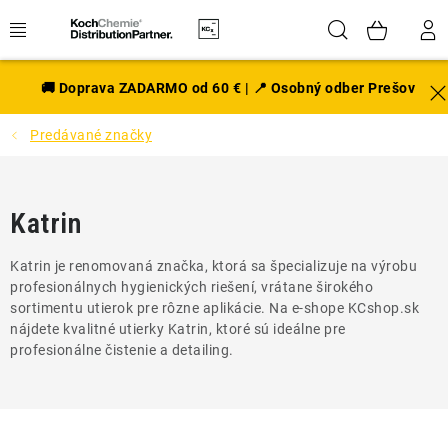
Prejsť
Hľadať
NÁK
na
obsah
KOŠÍ
EXTERIÉR
🚚 Doprava ZADARMO od 60 € | 📍 Osobný odber Prešov
Predávané značky
DISKY A PNEU
INTERIÉR
Katrin
PRÍSLUŠENSTVO
Katrin je renomovaná značka, ktorá sa špecializuje na výrobu
profesionálnych hygienických riešení, vrátane širokého
VÔNE DO AUTA
sortimentu utierok pre rôzne aplikácie. Na e-shope KCshop.sk
nájdete kvalitné utierky Katrin, ktoré sú ideálne pre
VÝHODNÉ SADY
profesionálne čistenie a detailing.
NOVINKY V SORTIMENTE