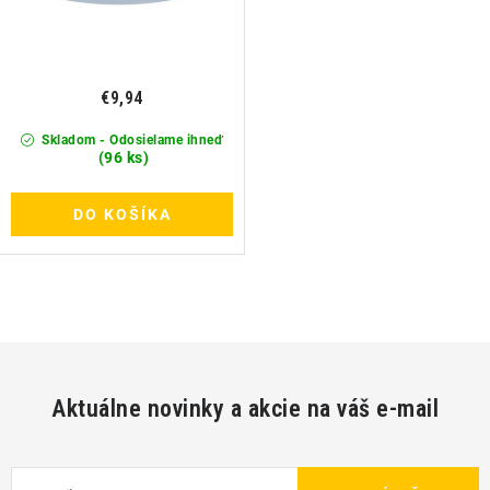
o
v
€9,94
Skladom - Odosielame ihneď
(96 ks)
DO KOŠÍKA
O
v
l
á
Aktuálne novinky a akcie na váš e-mail
d
a