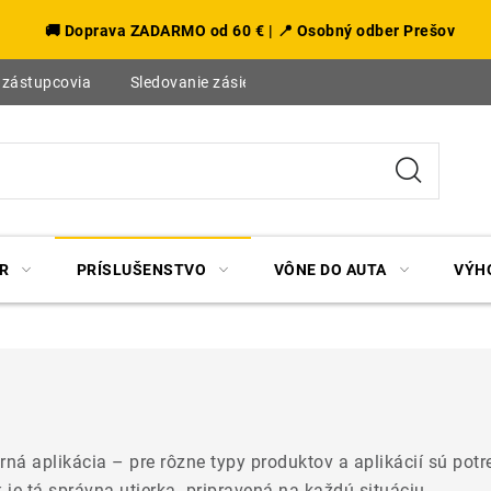
🚚 Doprava ZADARMO od 60 € | 📍 Osobný odber Prešov
 zástupcovia
Sledovanie zásielky
Blog
R
PRÍSLUŠENSTVO
VÔNE DO AUTA
VÝH
ná aplikácia – pre rôzne typy produktov a aplikácií sú pot
k
je tá správna utierka pripravená na každú situáciu.