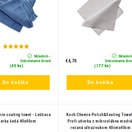
Skladom -
Skladom
€4,70
Odosielame ihneď
Odosielame ihn
(45 ks)
(177 ks)
Do košíka
Do košíka
ie coating towel - Leštiaca
Koch Chemie Polish&Sealing Towel
ierka šedá 40x40cm
Profi utierka z mikrovlákna modrá
rezaná ultrazvukom 40cmx40cm