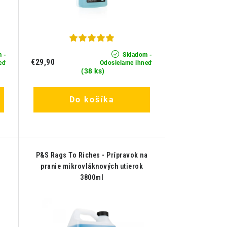
 -
Skladom -
€29,90
eď
Odosielame ihneď
(38 ks)
Do košíka
P&S Rags To Riches - Prípravok na
pranie mikrovláknových utierok
3800ml