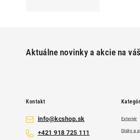
Aktuálne novinky a akcie na vá
Z
á
Kontakt
Kategór
p
ä
info
@
kcshop.sk
Exteriér
t
Disky a 
+421 918 725 111