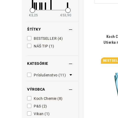
€3,25
€53,90
ŠTÍTKY
Koch C
BESTSELLER (4)
Utierka 
NÁŠ TIP (1)
BESTSEL
KATEGÓRIE
Príslušenstvo (11)
VÝROBCA
Koch Chemie (8)
P&S (2)
Vikan (1)