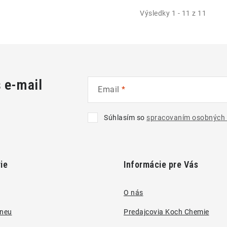
Výsledky 1 - 11 z 11
š e-mail
Email
Súhlasím so
spracovaním osobných 
ie
Informácie pre Vás
O nás
pneu
Predajcovia Koch Chemie