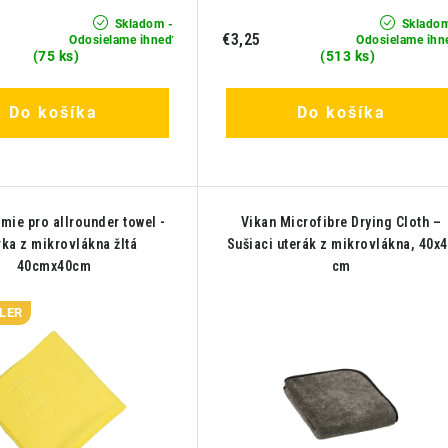
Skladom -
Skladom
€3,25
Odosielame ihneď
Odosielame ihn
(75 ks)
(513 ks)
Do košíka
Do košíka
mie pro allrounder towel -
Vikan Microfibre Drying Cloth –
rka z mikrovlákna žltá
Sušiaci uterák z mikrovlákna, 40x
40cmx40cm
cm
LER