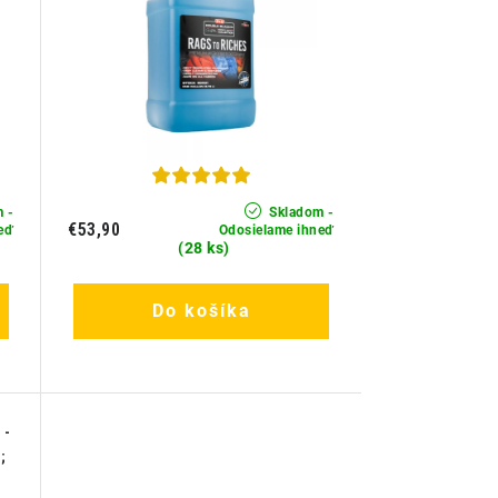
 -
Skladom -
€53,90
eď
Odosielame ihneď
(28 ks)
Do košíka
 -
;