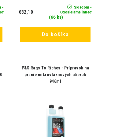
 -
Skladom -
€32,10
eď
Odosielame ihneď
(66 ks)
Do košíka
P&S Rags To Riches - Prípravok na
40
pranie mikrovláknových utierok
946ml