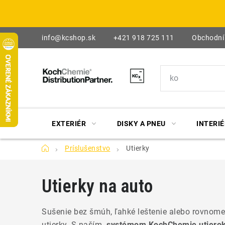
Prejsť
na
obsah
info@kcshop.sk
+421 918 725 111
Obchodní
EXTERIÉR
DISKY A PNEU
INTERIÉ
Domov
Príslušenstvo
Utierky
Utierky na auto
Sušenie bez šmúh, ľahké leštenie alebo rovnomer
utierky.
S naším
systémom KochChemie utiero