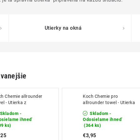
Utierky na okná
vanejšie
h Chemie allrounder
Koch Chemie pro
el - Utierka z
allrounder towel - Utierka
rovlákna zelená
z mikrovlákna žltá
Skladom -
Skladom -
cmx40cm
40cmx40cm
osielame ihneď
Odosielame ihneď
09 ks)
(364 ks)
,25
€3,95