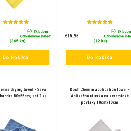
Skladom -
Skladom
€15,95
Odosielame ihneď
Odosielame ihn
(365 ks)
(12 ks)
Do košíka
Do košíka
emie drying towel - Savá
Koch Chemie application towel -
 handra 80x55cm; set 2 ks
Aplikačná utierka na keramické
povlaky 10cmx10cm