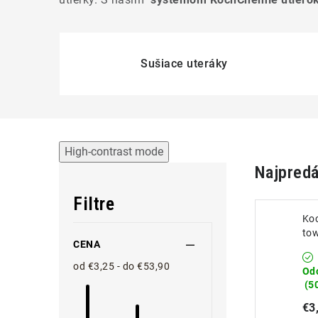
Sušiace uteráky
High-contrast mode
Najpredá
Filtre
Koc
tow
CENA
mik
40
od €3,25 - do €53,90
Od
(5
€3