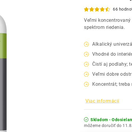
66 hodno
Veľmi koncentrovaný a 
spektrom riedenia.
Alkalický univerzá
Vhodné do interiér
Čistí aj podlahy; te
Veľmi dobre odst
Koncentrát; treba
Viac informácií
Skladom - Odosiela
11.8