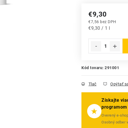
€9,30
€7,56 bez DPH
Jednotková cena:
€9,30 / 1 l
Kód tovaru:
291001
Tlač
Opýtať s
Získajte vi
programom
★
Overený e-shop 
Osobný odber 