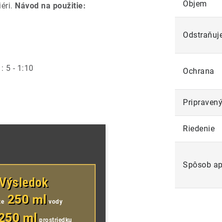
Objem
iéri.
Návod na použitie:
Odstraňuj
: 5 - 1:10
Ochrana
Pripravený
Riedenie
Spôsob ap
Výsledok
250 ml
te
vody
250 ml
prostriedku