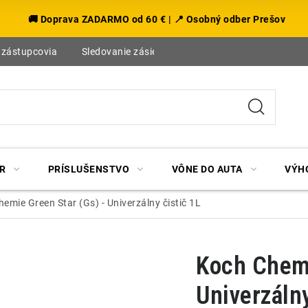
🚚 Doprava ZADARMO od 60 € | 📍 Osobný odber Prešov
 zástupcovia
Sledovanie zásielky
Blog
R
PRÍSLUŠENSTVO
VÔNE DO AUTA
VÝH
emie Green Star (Gs) - Univerzálny čistič 1L
Koch Chemi
Univerzálny