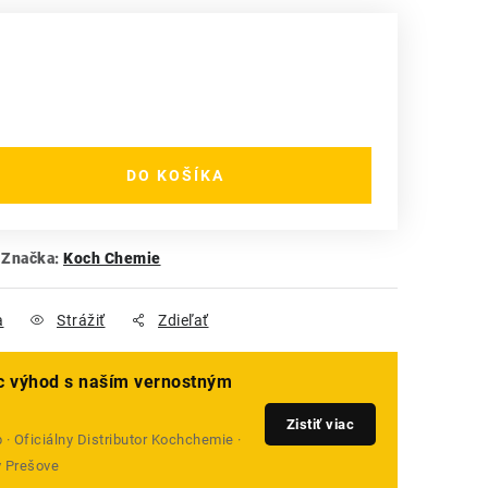
DO KOŠÍKA
Značka:
Koch Chemie
a
Strážiť
Zdieľať
ac výhod s naším vernostným
Zistiť viac
· Oficiálny Distributor Kochchemie ·
v Prešove