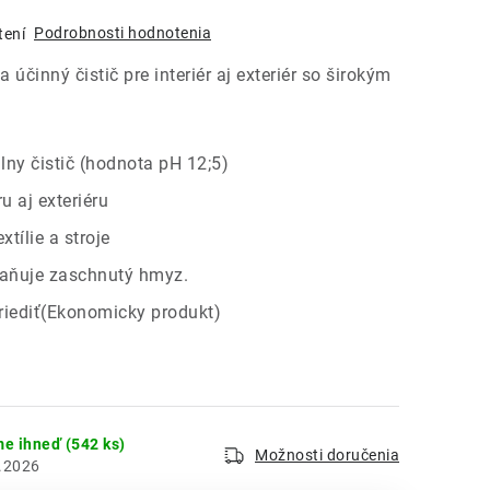
Podrobnosti hodnotenia
tení
účinný čistič pre interiér aj exteriér so širokým
lny čistič (hodnota pH 12;5)
u aj exteriéru
xtílie a stroje
raňuje zaschnutý hmyz.
 riediť(Ekonomicky produkt)
me ihneď
(542 ks)
Možnosti doručenia
.2026