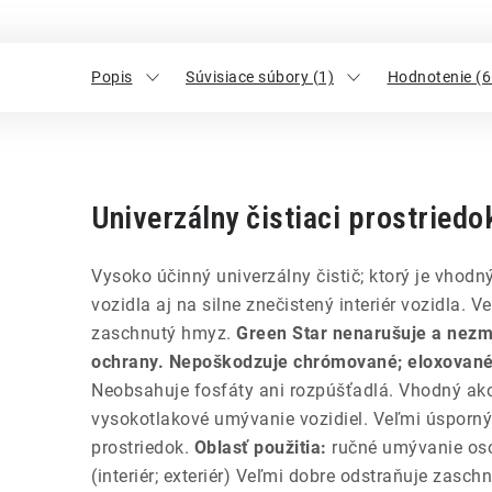
Popis
Súvisiace súbory (1)
Hodnotenie (6
Univerzálny čistiaci prostriedo
Vysoko účinný univerzálny čistič; ktorý je vhodný
vozidla aj na silne znečistený interiér vozidla. 
zaschnutý hmyz.
Green Star nenarušuje a nez
ochrany. Nepoškodzuje chrómované; eloxované a
Neobsahuje fosfáty ani rozpúšťadlá. Vhodný ako
vysokotlakové umývanie vozidiel. Veľmi úsporný 
prostriedok.
Oblasť použitia:
ručné umývanie os
(interiér; exteriér) Veľmi dobre odstraňuje zasc