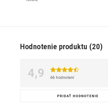
V
Hodnotenie produktu (20)
ý
p
i
4,9
s
66 hodnotení
h
o
PRIDAŤ HODNOTENIE
d