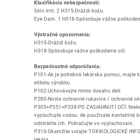
Klasifikácia nebezpečnosti:
Skin Irrit. 2 H315-Dráždi kožu.
Eye Dam. 1 H318-Spôsobuje vážne poškodeni
Výstražné upozornenia:
H315-Dráždi kožu.
H318-Spôsobuje vážne poškodenie očí.
Bezpečnostné odporúčania:
P101-Ak je potrebná lekárska pomoc, majte k 
etiketu výrobku.
P102-Uchovávajte mimo dosahu detí.
P280-Noste ochranné rukavice / ochranné oku
P305+P351+P338-PO ZASIAHNUTÍ OČÍ: Niekoľ
vyplachujte vodou. Ak používate kontaktné š
odstráňte ich. Pokračujte vo vyplachovaní.
P310-Okamžite volajte TOXIKOLOGICKÉ I
lekára.