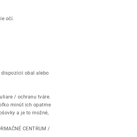
e očí.
dispozícii obal alebo
liare / ochranu tváre.
ko minút ich opatrne
ošovky a je to možné,
NFORMAČNÉ CENTRUM /