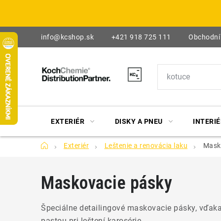
Prejsť
na
obsah
info@kcshop.sk
+421 918 725 111
Obchodní
EXTERIÉR
DISKY A PNEU
INTERIÉ
Domov
Exteriér
Leštenie a renovácia laku
Mask
Maskovacie pásky
Špeciálne detailingové maskovacie pásky, vďaka 
pastou pri leštení karosérie.