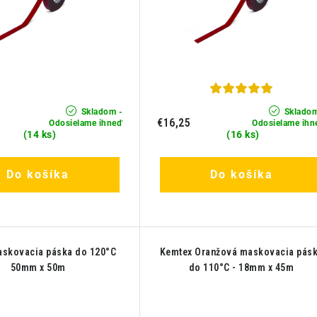
Skladom -
Skladom
€16,25
Odosielame ihneď
Odosielame ihn
(14 ks)
(16 ks)
Do košíka
Do košíka
askovacia páska do 120°C
Kemtex Oranžová maskovacia pás
50mm x 50m
do 110°C - 18mm x 45m