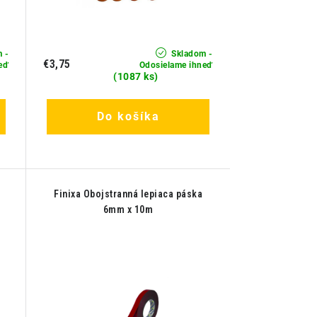
 -
Skladom -
€3,75
eď
Odosielame ihneď
(1087 ks)
Do košíka
Finixa Obojstranná lepiaca páska
6mm x 10m