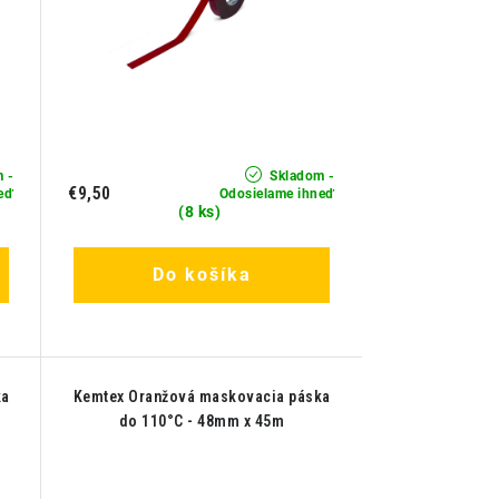
 -
Skladom -
€9,50
eď
Odosielame ihneď
(8 ks)
Do košíka
ka
Kemtex Oranžová maskovacia páska
do 110°C - 48mm x 45m