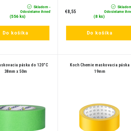
Skladom -
Skladom
€8,55
Odosielame ihneď
Odosielame ihn
(556 ks)
(8 ks)
Do košíka
Do košíka
askovacia páska do 120°C
Koch Chemie maskovacia páska
38mm x 50m
19mm