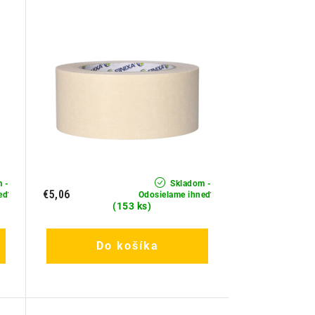
 -
Skladom -
€5,06
eď
Odosielame ihneď
(153 ks)
Do košíka