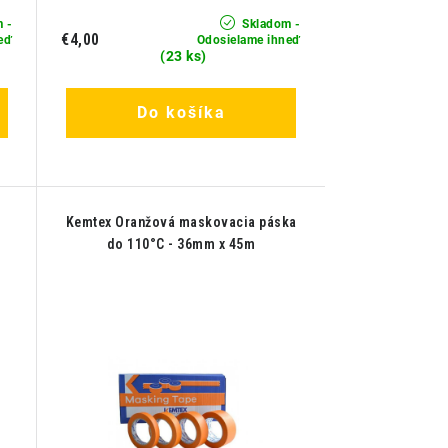
 -
Skladom -
€4,00
eď
Odosielame ihneď
(23 ks)
Do košíka
Kemtex Oranžová maskovacia páska
do 110°C - 36mm x 45m