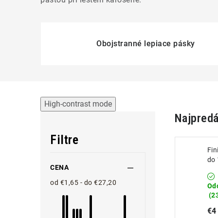
Obojstranné lepiace pásky
High-contrast mode
Najpredá
Filtre
Fin
do
CENA
od €1,65 - do €27,20
Od
(2
€4