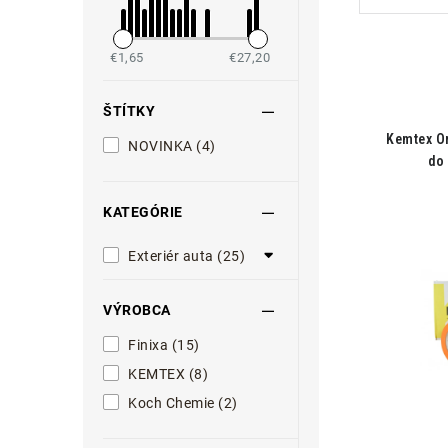
€1,65
€27,20
ŠTÍTKY
Kemtex O
NOVINKA (4)
do
KATEGÓRIE
Exteriér auta (25)
VÝROBCA
Finixa (15)
KEMTEX (8)
Koch Chemie (2)