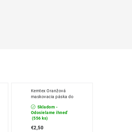
Kemtex Oranžová
maskovacia páska do
110°C - 24mm x 45m
Skladom -
Odosielame ihneď
(556 ks)
€2,50