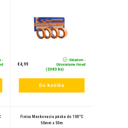
 -
Skladom -
€4,99
eď
Odosielame ihneď
(2083 ks)
Do košíka
C
Finixa Maskovacia páska do 100°C
50mm x 50m