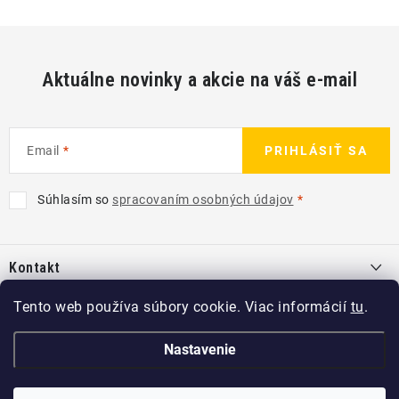
Aktuálne novinky a akcie na váš e-mail
Email
PRIHLÁSIŤ SA
Súhlasím so
spracovaním osobných údajov
Z
á
Kontakt
p
ä
info
@
kcshop.sk
Tento web používa súbory cookie. Viac informácií
tu
.
Kategórie
t
+421 918 725 111
i
Exteriér
Nastavenie
Informácie pre Vás
e
Koch-Chemie SK
Disky a pneu
O nás