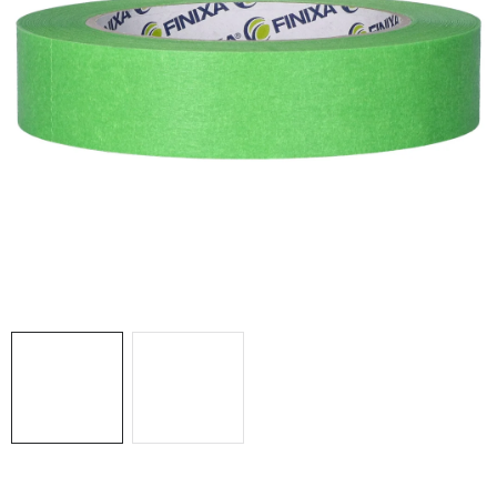
THE FINISHER
DARČEKOVÉ POUKAZY
ČISTENIE A ÚDRŽBA LODÍ
ZNAČKY
info@kcshop.sk
+421 918 725 111
Obchodní zástupcovia
Sledovanie zásielky
Blog