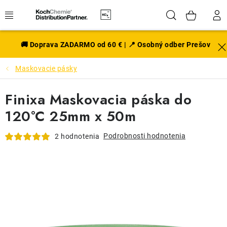
Prejsť
Hľadať
NÁK
na
obsah
KOŠÍ
EXTERIÉR
🚚 Doprava ZADARMO od 60 € | 📍 Osobný odber Prešov
Maskovacie pásky
DISKY A PNEU
Finixa Maskovacia páska do
INTERIÉR
120°C 25mm x 50m
PRÍSLUŠENSTVO
Podrobnosti hodnotenia
2 hodnotenia
VÔNE DO AUTA
VÝHODNÉ SADY
NOVINKY V SORTIMENTE