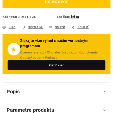
DO KOŠÍKA
Kód tovaru:
MST 725
Značka:
Finixa
Tlač
Opýtať sa
Strážiť
Zdieľať
Získajte viac výhod s naším vernostným
programom
★
Overený e-shop · Oficiálny Distributor Kochchemie ·
Osobný odber v Prešove
Zistiť viac
Popis
Parametre produktu