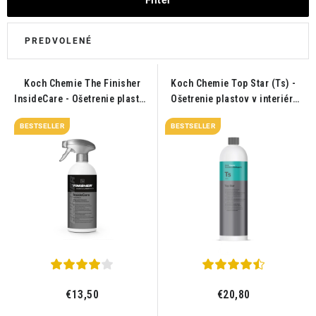
THE FINISHER
DARČEKOVÉ POUKAZY
ČISTENIE A ÚDRŽBA LODÍ
Koch Chemie The Finisher
Koch Chemie Top Star (Ts) -
InsideCare - Ošetrenie plastov
Ošetrenie plastov v interiéri
ZNAČKY
v interéri 500ml
1L
BESTSELLER
BESTSELLER
info@kcshop.sk
+421 918 725 111
Obchodní zástupcovia
Sledovanie zásielky
Blog
€13,50
€20,80