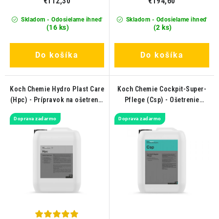
€112,30
€194,60
Skladom - Odosielame ihneď
Skladom - Odosielame ihneď
(16 ks)
(2 ks)
Do košíka
Do košíka
Koch Chemie Hydro Plast Care
Koch Chemie Cockpit-Super-
(Hpc) - Prípravok na ošetrenie
Pflege (Csp) - Ošetrenie
plastov 5L
plastových dielov v interiéri
Doprava zadarmo
Doprava zadarmo
10L