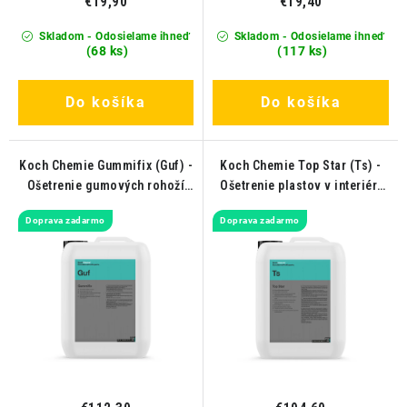
€19,90
€19,40
Skladom - Odosielame ihneď
Skladom - Odosielame ihneď
(68 ks)
(117 ks)
Do košíka
Do košíka
Koch Chemie Gummifix (Guf) -
Koch Chemie Top Star (Ts) -
Ošetrenie gumových rohoží
Ošetrenie plastov v interiéri
10L
10L
Doprava zadarmo
Doprava zadarmo