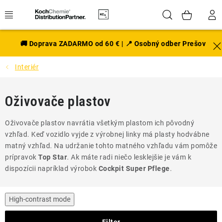
Prejsť
Hľadať
NÁK
na
obsah
KOŠÍ
EXTERIÉR
🚚 Doprava ZADARMO od 60 € | 📍 Osobný odber Prešov
Interiér
DISKY A PNEU
INTERIÉR
Oživovače plastov
PRÍSLUŠENSTVO
Oživovače plastov navrátia všetkým plastom ich pôvodný
vzhľad.
Keď vozidlo vyjde z výrobnej linky má plasty hodvábne
VÔNE DO AUTA
matný vzhľad.
Na udržanie tohto matného vzhľadu vám pomôže
prípravok
Top Star
.
Ak máte radi niečo lesklejšie je vám k
dispozícii napríklad výrobok
Cockpit Super Pflege
.
VÝHODNÉ SADY
NOVINKY V SORTIMENTE
High-contrast mode
Filter