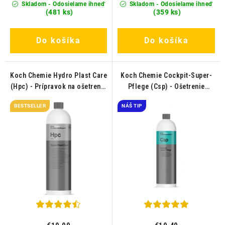
Skladom - Odosielame ihneď
Skladom - Odosielame ihneď
(481 ks)
(359 ks)
Do košíka
Do košíka
Koch Chemie Hydro Plast Care
Koch Chemie Cockpit-Super-
(Hpc) - Prípravok na ošetrenie
Pflege (Csp) - Ošetrenie
plastov 1L
plastových dielov v interiéri
BESTSELLER
NÁŠ TIP
1L