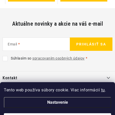
Aktuálne novinky a akcie na váš e-mail
Email
PRIHLÁSIŤ SA
Súhlasím so
spracovaním osobných údajov
Z
á
Kontakt
p
ä
info
@
kcshop.sk
Tento web používa súbory cookie. Viac informácií
tu
.
Kategórie
t
+421 918 725 111
i
Exteriér
Nastavenie
Informácie pre Vás
e
Koch-Chemie SK
Disky a pneu
O nás