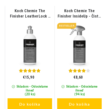
Koch Chemie The
Koch Chemie The
Finisher LeatherLock -
Finisher InsideUp - Čistič
Ošetrenie kože 500ml
interiéru 500ml
a
BESTSELLER
l
€15,90
€8,60
Skladom - Odosielame
Skladom - Odosielame
ihneď
ihneď
(20 ks)
(94 ks)
Do košíka
Do košíka