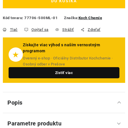
DO KOŠÍKA
Kód tovaru:
77706-500ML-01
Značka:
Koch Chemie
Tlač
Opýtať sa
Strážiť
Zdieľať
Získajte viac výhod s naším vernostným
programom
★
Overený e-shop · Oficiálny Distributor Kochchemie ·
Osobný odber v Prešove
Zistiť viac
Popis
Parametre produktu