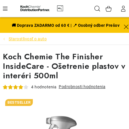
Prejsť
Hľadať
NÁK
na
obsah
KOŠÍ
EXTERIÉR
🚚 Doprava ZADARMO od 60 € | 📍 Osobný odber Prešov
Starostlivosť o auto
DISKY A PNEU
Koch Chemie The Finisher
INTERIÉR
InsideCare - Ošetrenie plastov v
PRÍSLUŠENSTVO
interéri 500ml
VÔNE DO AUTA
Podrobnosti hodnotenia
4 hodnotenia
VÝHODNÉ SADY
BESTSELLER
NOVINKY V SORTIMENTE