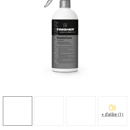
THE FINISHER
DARČEKOVÉ POUKAZY
ČISTENIE A ÚDRŽBA LODÍ
ZNAČKY
info@kcshop.sk
+421 918 725 111
Obchodní zástupcovia
Sledovanie zásielky
Blog
+ ďalšie (1)