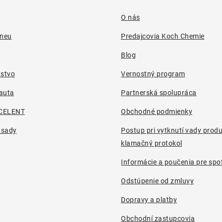
O nás
pneu
Predajcovia Koch Chemie
Blog
nstvo
Vernostný program
auta
Partnerská spolupráca
CELENT
Obchodné podmienky
 sady
Postup pri vytknutí vady prod
klamačný protokol
Informácie a poučenia pre spot
Odstúpenie od zmluvy
Dopravy a platby
Obchodní zastupcovia