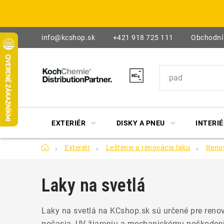
Prejsť
na
obsah
info@kcshop.sk
+421 918 725 111
Obchodní
EXTERIÉR
DISKY A PNEU
INTERIÉ
Domov
Exteriér
Leštenie a renovácia laku
Reno
Laky na svetlá
Laky na svetlá na KCshop.sk sú určené pre reno
počasia, UV žiareniu a mechanickému poškodeniu