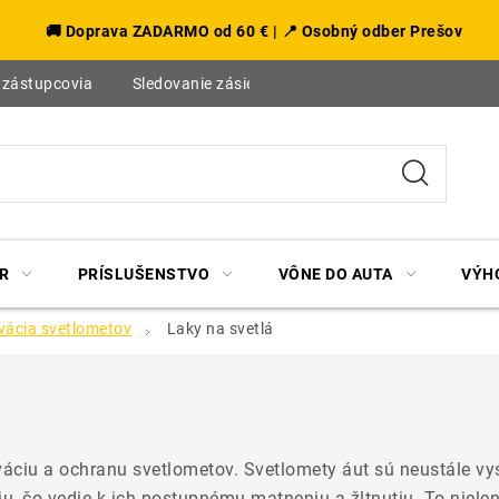
🚚 Doprava ZADARMO od 60 € | 📍 Osobný odber Prešov
 zástupcovia
Sledovanie zásielky
Blog
R
PRÍSLUŠENSTVO
VÔNE DO AUTA
VÝH
vácia svetlometov
Laky na svetlá
váciu a ochranu svetlometov. Svetlomety áut sú neustále v
, čo vedie k ich postupnému matneniu a žltnutiu. To nielen