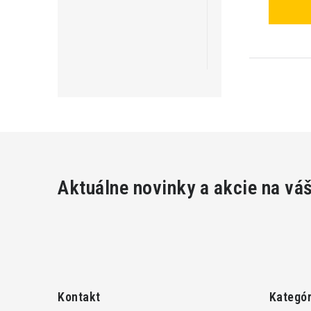
Aktuálne novinky a akcie na vá
Z
á
Kontakt
Kategór
p