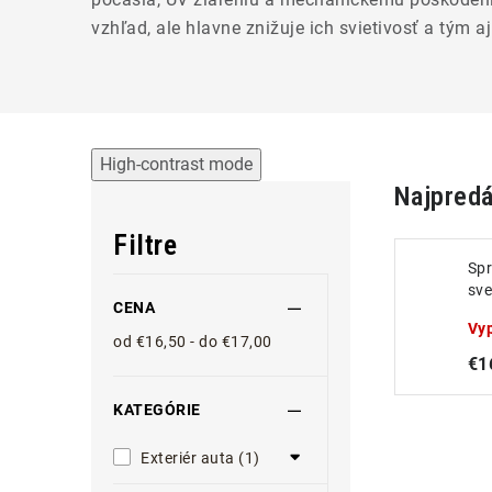
vzhľad, ale hlavne znižuje ich svietivosť a tým a
High-contrast mode
Najpredá
Filtre
Spr
sve
CENA
Vy
od €16,50 - do €17,00
€1
KATEGÓRIE
Exteriér auta (1)