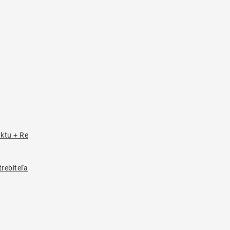
uktu + Re
rebiteľa