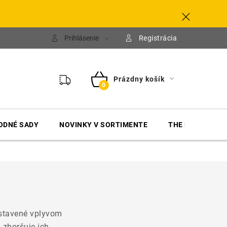
Prihlásenie
Registrácia
Prázdny košík
NÁKUPNÝ
KOŠÍK
ODNÉ SADY
NOVINKY V SORTIMENTE
THE FINISHER
ystavené vplyvom
 zhoršuje ich