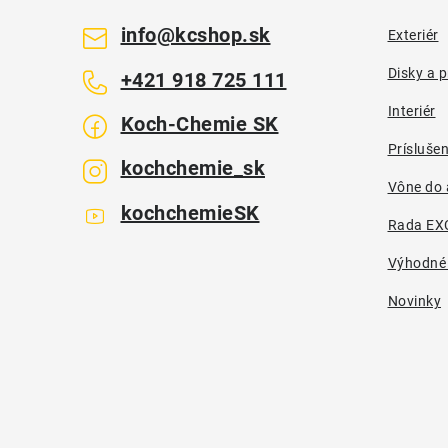
ä
info
@
kcshop.sk
Exteriér
t
Disky a 
+421 918 725 111
i
Interiér
Koch-Chemie SK
e
Prísluše
kochchemie_sk
Vône do 
kochchemieSK
Rada EX
Výhodné
Novinky