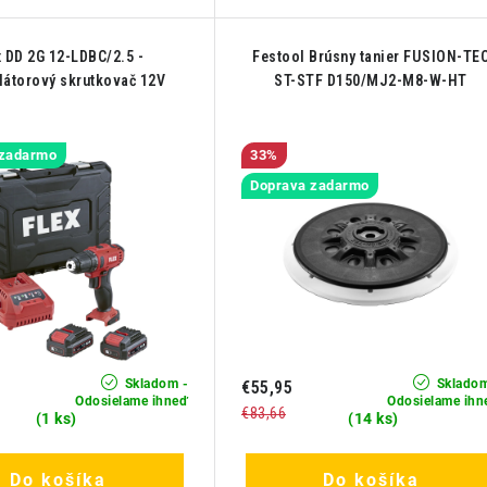
x DD 2G 12-LDBC/2.5 -
Festool Brúsny tanier FUSION-TE
átorový skrutkovač 12V
ST-STF D150/MJ2-M8-W-HT
 zadarmo
33%
Doprava zadarmo
Skladom -
Skladom
€55,95
Odosielame ihneď
Odosielame ihn
€83,66
(1 ks)
(14 ks)
Do košíka
Do košíka