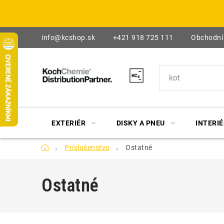
Prejsť
na
obsah
info@kcshop.sk
+421 918 725 111
Obchodní
EXTERIÉR
DISKY A PNEU
INTERIÉ
Domov
Príslušenstvo
Ostatné
Ostatné