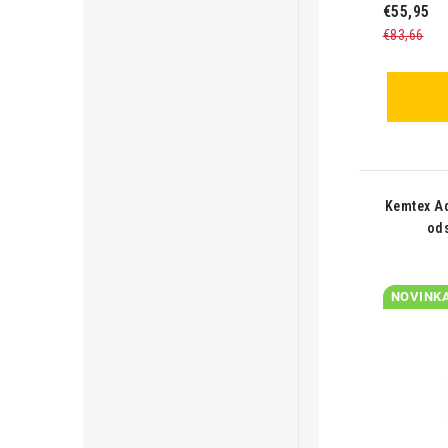
€55,95
€83,66
Kemtex Ad
ods
NOVINK