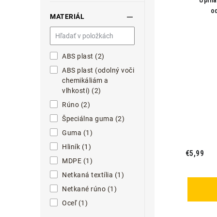
Upína
o
MATERIÁL
ABS plast (2)
ABS plast (odolný voči
chemikáliám a
vlhkosti) (2)
Rúno (2)
Špeciálna guma (2)
Guma (1)
Hliník (1)
€5,99
MDPE (1)
Netkaná textília (1)
Netkané rúno (1)
Oceľ (1)