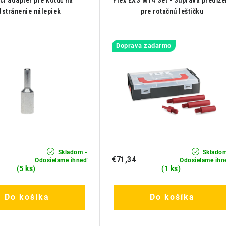
cí adaptér pre kotúč na
Flex EXS M14 Set - Súprava predĺže
dstránenie nálepiek
pre rotačnú leštičku
Doprava zadarmo
Skladom -
Skladom
€71,34
Odosielame ihneď
Odosielame ihn
(5 ks)
(1 ks)
Do košíka
Do košíka