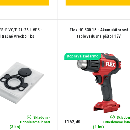
FS-F VC/E 21-26 L VE5 -
Flex HG 530 18 - Akumulátorová
iltračné vrecko 1ks
teplovzdušná pištoľ 18V
Doprava zadarmo
Skladom -
Skladom
€162,40
Odosielame ihneď
Odosielame ihn
(3 ks)
(1 ks)