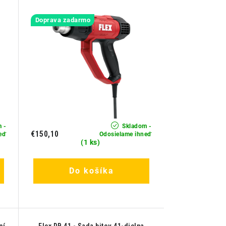
Doprava zadarmo
 -
Skladom -
€150,10
eď
Odosielame ihneď
(1 ks)
Do košíka