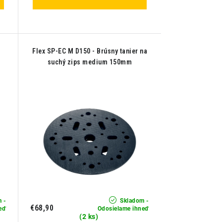
Flex SP-EC M D150 - Brúsny tanier na
suchý zips medium 150mm
 -
Skladom -
€68,90
eď
Odosielame ihneď
(2 ks)