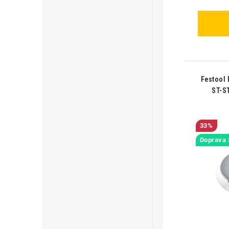
Festool 
ST-S
33%
Doprava