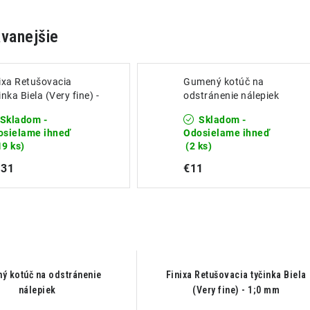
vanejšie
ixa Retušovacia
Gumený kotúč na
inka Biela (Very fine) -
odstránenie nálepiek
0 mm
Skladom -
Skladom -
osielame ihneď
Odosielame ihneď
19 ks)
(2 ks)
,31
€11
ý kotúč na odstránenie
Finixa Retušovacia tyčinka Biela
nálepiek
(Very fine) - 1;0 mm