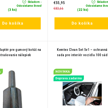
Skladom -
Skladom
€55,95
Odosielame ihneď
Odosielame ihn
€83,66
(3 ks)
(22 ks)
Do košíka
Do košíka
aptér pre gumový kotúč na
Kemtex Clean Set 5v1 – ochranná
traňovanie nálepiek
sada pre interiér vozidla 100 sád
A
NOVINKA
Doprava zadarmo