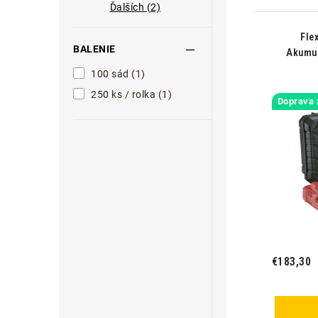
Ďalších (2)
Fle
BALENIE
Akumul
100 sád (1)
250 ks / rolka (1)
Doprava
€183,30