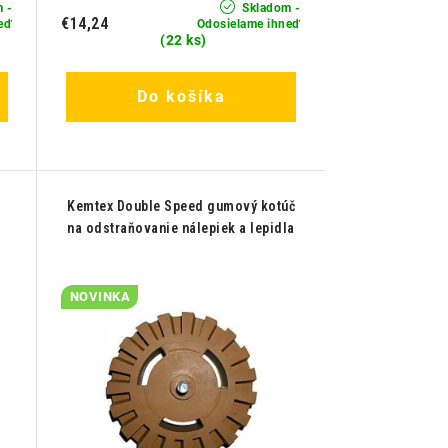
 -
Skladom -
€14,24
eď
Odosielame ihneď
(22 ks)
Do košíka
Kemtex Double Speed gumový kotúč
na odstraňovanie nálepiek a lepidla
NOVINKA