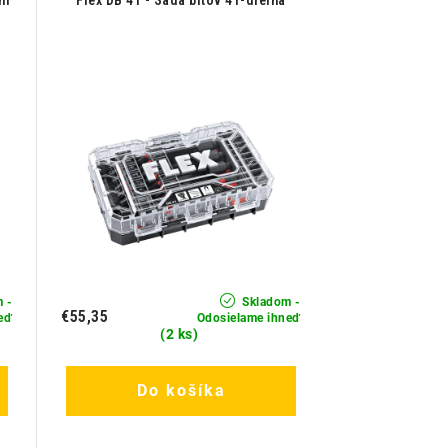
ní
Flex DB 41 - Sada bitov 41-dielna
 -
Skladom -
€55,35
eď
Odosielame ihneď
(2 ks)
Do košíka