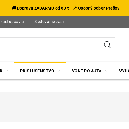
🚚 Doprava ZADARMO od 60 € | 📍 Osobný odber Prešov
 zástupcovia
Sledovanie zásielky
Blog
R
PRÍSLUŠENSTVO
VÔNE DO AUTA
VÝH