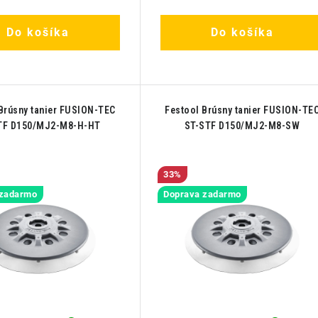
Do košíka
Do košíka
Brúsny tanier FUSION-TEC
Festool Brúsny tanier FUSION-TE
TF D150/MJ2-M8-H-HT
ST-STF D150/MJ2-M8-SW
33%
 zadarmo
Doprava zadarmo