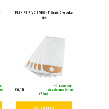
C
FLEX FS-F VC 6 VE5 - Filtračné vrecko
1ks
 -
Skladom -
€6,15
eď
Odosielame ihneď
(7 ks)
Do košíka