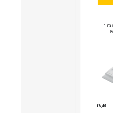
FLEX 
F
€6,40