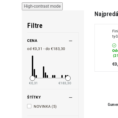
High-contrast mode
Najpredá
Filtre
Fin
tyč
CENA
1;
od €0,31 - do €183,30
Od
(2
€0
€0,31
€183,30
ŠTÍTKY
Gumen
NOVINKA (5)