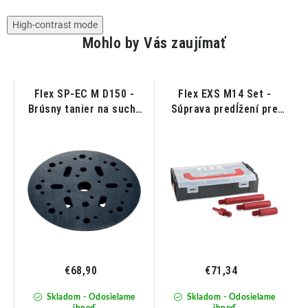
High-contrast mode
Mohlo by Vás zaujímať
L
Flex SP-EC M D150 -
Flex EXS M14 Set -
Brúsny tanier na suchý
Súprava predĺžení pre
zips medium 150mm
rotačnú leštičku
€68,90
€71,34
Skladom - Odosielame
Skladom - Odosielame