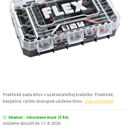
THE FINISHER
DARČEKOVÉ POUKAZY
ČISTENIE A ÚDRŽBA LODÍ
ZNAČKY
info@kcshop.sk
+421 918 725 111
Obchodní zástupcovia
Sledovanie zásielky
Blog
Praktická sada bitov v uzatvárateľnej krabičke. Praktické,
bezpečné, rýchlo dostupné uloženie bitov.
Viac informácií
(2 ks)
Skladom - Odosielame ihneď
11.8.2026