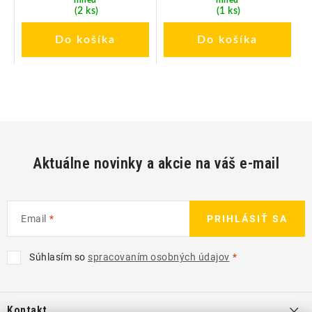
ihneď
ihneď
(2 ks)
(1 ks)
Do košíka
Do košíka
Aktuálne novinky a akcie na váš e-mail
Email
PRIHLÁSIŤ SA
Súhlasím so
spracovaním osobných údajov
Z
á
Kontakt