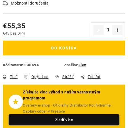
Možnosti doručenia
€55,35
€45 bez DPH
Jednotková cena:
DO KOŠÍKA
Kód tovaru:
530494
Značka:
Flex
Tlač
Opýtať sa
Strážiť
Zdieľať
Získajte viac výhod s naším vernostným
programom
★
Overený e-shop · Oficiálny Distributor Kochchemie ·
Osobný odber v Prešove
Zistiť viac