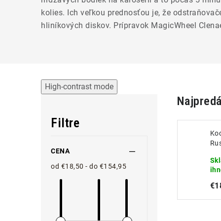
kolies.
Ich veľkou prednosťou je, že odstraňova
hliníkových diskov.
Prípravok MagicWheel Clenae
High-contrast mode
Najpredá
Filtre
Koc
Rus
CENA
Ods
Sk
hr
od €18,50 - do €154,95
ih
€1