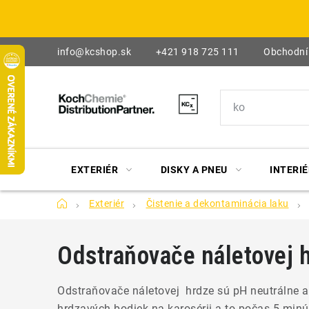
Prejsť
na
obsah
info@kcshop.sk
+421 918 725 111
Obchodní
EXTERIÉR
DISKY A PNEU
INTERIÉ
Domov
Exteriér
Čistenie a dekontaminácia laku
Odstraňovače náletovej 
Odstraňovače náletovej hrdze sú pH neutrálne a
hrdzavých bodiek na karosérii a to počas 5 minú