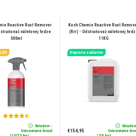
mie Reactive Rust Remover
Koch Chemie Reactive Rust Remov
dstraňovač náletovej hrdze
(Rrr) - Odstraňovač náletovej hrdz
500ml
11KG
LER
Doprava zadarmo
Skladom -
Skladom
€154,95
Odosielame ihneď
Odosielame ihn
(1072 ks)
(23 ks)