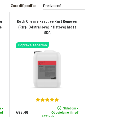
Zoradiť podľa:
er
Koch Chemie Reactive Rust Remover
e
(Rrr)- Odstraňovač náletovej hrdze
5KG
Doprava zadarmo
 -
Skladom -
€98,40
eď
Odosielame ihneď
(27 ks)