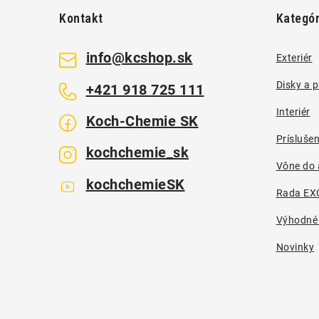
á
Kontakt
Kategór
p
ä
info
@
kcshop.sk
Exteriér
t
Disky a 
+421 918 725 111
i
Interiér
Koch-Chemie SK
e
Prísluše
kochchemie_sk
Vône do 
kochchemieSK
Rada EX
Výhodné
Novinky