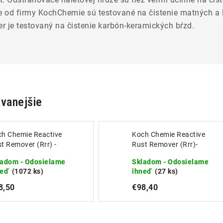
če od firmy KochChemie sú testované na čistenie matných a 
r je testovaný na čistenie karbón-keramických bŕzd.
vanejšie
h Chemie Reactive
Koch Chemie Reactive
t Remover (Rrr) -
Rust Remover (Rrr)-
traňovač náletovej
Odstraňovač náletovej
ladom - Odosielame
Skladom - Odosielame
dze 500ml
hrdze 5KG
neď
(1072 ks)
ihneď
(27 ks)
8,50
€98,40