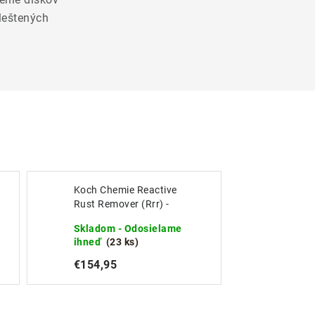
leštených
Koch Chemie Reactive
Rust Remover (Rrr) -
Odstraňovač náletovej
Skladom - Odosielame
hrdze 11KG
ihneď
(23 ks)
€154,95