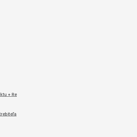
uktu + Re
rebiteľa