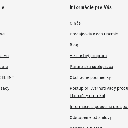
ie
Informácie pre Vás
O nás
pneu
Predajcovia Koch Chemie
Blog
nstvo
Vernostný program
auta
Partnerská spolupráca
CELENT
Obchodné podmienky
 sady
Postup pri vytknutí vady prod
klamačný protokol
Informácie a poučenia pre spot
Odstúpenie od zmluvy