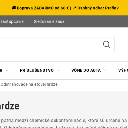
🚚 Doprava ZADARMO od 60 € | 📍 Osobný odber Prešov
 zástupcovia
Sledovanie zásielky
Blog
R
PRÍSLUŠENSTVO
VÔNE DO AUTA
VÝH
Odstraňovače náletovej hrdze
hrdze
 patria medzi chemické dekontaminácie, ktoré sú určené na
t.
Odstraňovače náletovej hrdze sú tiež veľmi účinné na čist