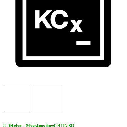
THE FINISHER
DARČEKOVÉ POUKAZY
ČISTENIE A ÚDRŽBA LODÍ
ZNAČKY
info@kcshop.sk
+421 918 725 111
Obchodní zástupcovia
Sledovanie zásielky
Blog
(4115 ks)
Skladom - Odosielame ihneď