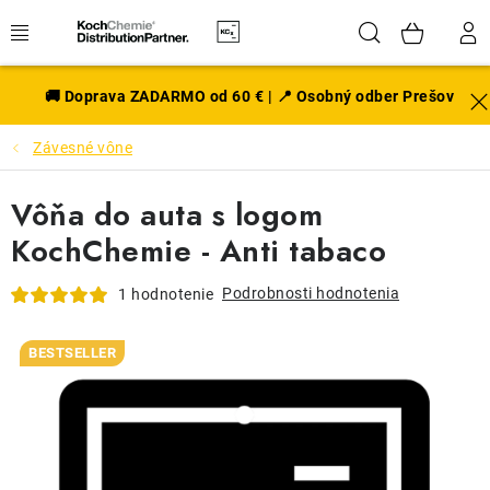
Prejsť
Hľadať
NÁK
na
obsah
KOŠÍ
EXTERIÉR
🚚 Doprava ZADARMO od 60 € | 📍 Osobný odber Prešov
Závesné vône
DISKY A PNEU
Vôňa do auta s logom
INTERIÉR
KochChemie - Anti tabaco
PRÍSLUŠENSTVO
Podrobnosti hodnotenia
1 hodnotenie
VÔNE DO AUTA
BESTSELLER
VÝHODNÉ SADY
NOVINKY V SORTIMENTE