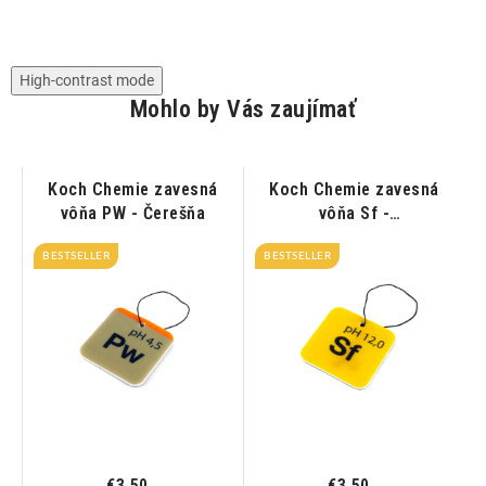
High-contrast mode
Mohlo by Vás zaujímať
Koch Chemie zavesná
Koch Chemie zavesná
vôňa PW - Čerešňa
vôňa Sf -
Mango&broskyňa
BESTSELLER
BESTSELLER
€3,50
€3,50