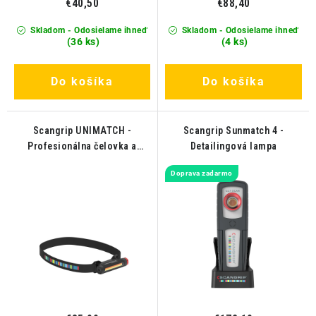
€40,50
€88,40
Skladom - Odosielame ihneď
Skladom - Odosielame ihneď
(36 ks)
(4 ks)
Do košíka
Do košíka
Scangrip UNIMATCH -
Scangrip Sunmatch 4 -
Profesionálna čelovka a
Detailingová lampa
svetlo v jednom
Doprava zadarmo