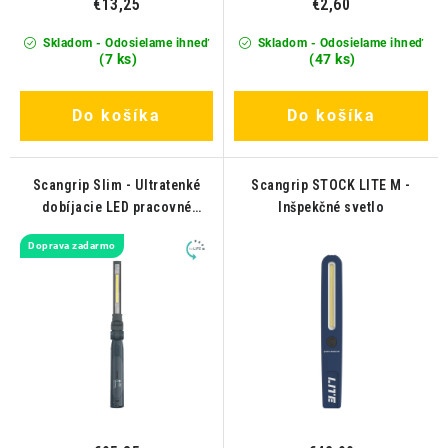
€13,25
€2,60
Skladom - Odosielame ihneď
Skladom - Odosielame ihneď
(7 ks)
(47 ks)
Do košíka
Do košíka
Scangrip Slim - Ultratenké
Scangrip STOCK LITE M -
dobíjacie LED pracovné
Inšpekčné svetlo
svetlo
Doprava zadarmo