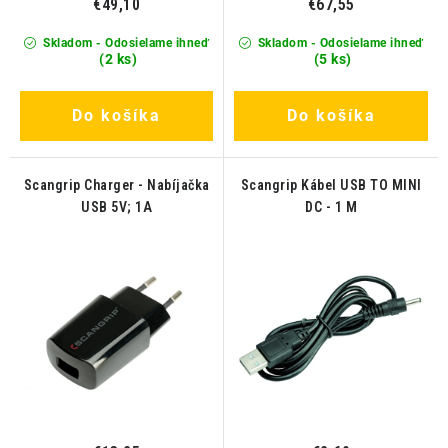
€49,10
€67,55
Skladom - Odosielame ihneď
Skladom - Odosielame ihneď
(2 ks)
(5 ks)
Do košíka
Do košíka
Scangrip Charger - Nabíjačka
Scangrip Kábel USB TO MINI
USB 5V; 1A
DC - 1 M