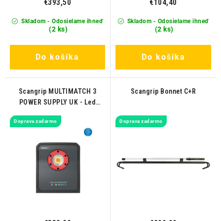
€393,50
€104,40
Skladom - Odosielame ihneď
Skladom - Odosielame ihneď
(2 ks)
(2 ks)
Do košíka
Do košíka
Scangrip MULTIMATCH 3
Scangrip Bonnet C+R
POWER SUPPLY UK - Led
pracovné svetlo s napájacím
Doprava zadarmo
Doprava zadarmo
zdrojom