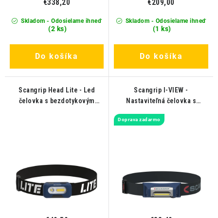
€338,20
€209,00
Skladom - Odosielame ihneď
Skladom - Odosielame ihneď
(2 ks)
(1 ks)
Do košíka
Do košíka
Scangrip Head Lite - Led
Scangrip I-VIEW -
čelovka s bezdotykovým
Nastaviteľná čelovka s
snímačom
vysokým výkonom
Doprava zadarmo