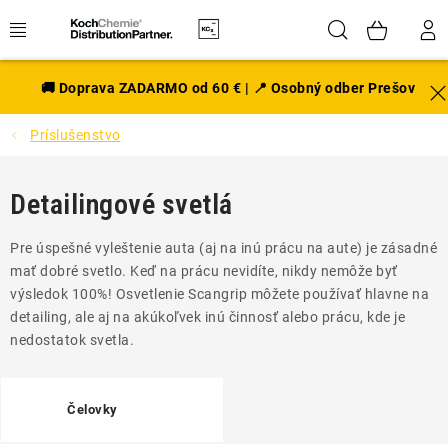
Prejsť
Hľadať
NÁK
na
obsah
KOŠÍ
EXTERIÉR
🚚 Doprava ZADARMO od 60 € | 📍 Osobný odber Prešov
Príslušenstvo
DISKY A PNEU
INTERIÉR
Detailingové svetlá
PRÍSLUŠENSTVO
Pre úspešné vyleštenie auta (aj na inú prácu na aute) je zásadné
mať dobré svetlo. Keď na prácu nevidíte, nikdy nemôže byť
VÔNE DO AUTA
výsledok 100%! Osvetlenie Scangrip môžete používať hlavne na
detailing, ale aj na akúkoľvek inú činnosť alebo prácu, kde je
nedostatok svetla.
VÝHODNÉ SADY
NOVINKY V SORTIMENTE
Čelovky