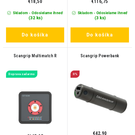
€18,50
€116,75
Skladom - Odosielame ihneď
Skladom - Odosielame ihneď
(32 ks)
(3 ks)
Do košíka
Do košíka
Scangrip Multimatch R
Scangrip Powerbank
Doprava zadarmo
0%
€42,90