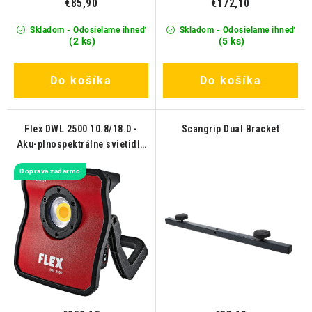
€85,90
€172,10
Skladom - Odosielame ihneď
Skladom - Odosielame ihneď
(2 ks)
(5 ks)
Do košíka
Do košíka
Flex DWL 2500 10.8/18.0 -
Scangrip Dual Bracket
Aku-plnospektrálne svietidlo
DWL 2500 10.8/18.0
Doprava zadarmo