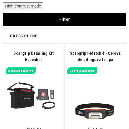
THE FINISHER
High-contrast mode
DARČEKOVÉ POUKAZY
Filter
ČISTENIE A ÚDRŽBA LODÍ
ZNAČKY
Scangrip Detailing Kit
Scangrip I-Match 4 - Čelová
Essential
detailingová lampa
Doprava zadarmo
Doprava zadarmo
info@kcshop.sk
+421 918 725 111
Obchodní zástupcovia
Sledovanie zásielky
Blog