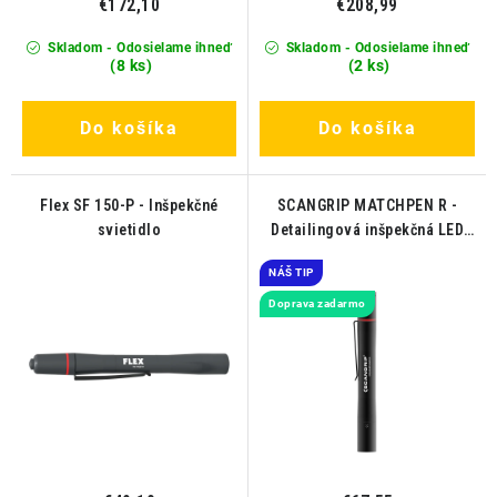
€172,10
€208,99
Skladom - Odosielame ihneď
Skladom - Odosielame ihneď
(8 ks)
(2 ks)
Do košíka
Do košíka
Flex SF 150-P - Inšpekčné
SCANGRIP MATCHPEN R -
svietidlo
Detailingová inšpekčná LED
lampa
NÁŠ TIP
Doprava zadarmo