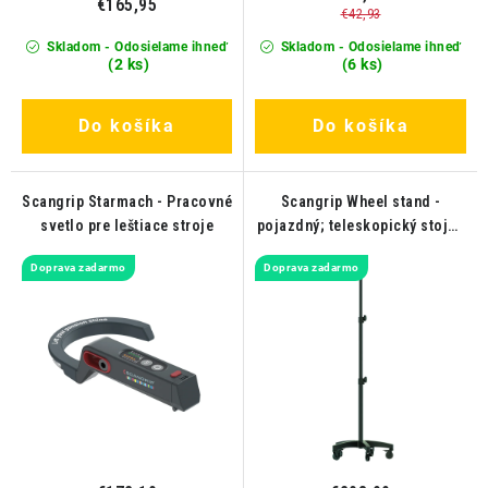
€165,95
€42,93
Skladom - Odosielame ihneď
Skladom - Odosielame ihneď
(2 ks)
(6 ks)
Do košíka
Do košíka
Scangrip Starmach - Pracovné
Scangrip Wheel stand -
svetlo pre leštiace stroje
pojazdný; teleskopický stojan
pre detailingové a pracovné
Doprava zadarmo
Doprava zadarmo
svetlá