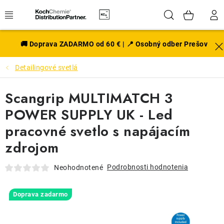
Prejsť
Hľadať
NÁK
na
obsah
KOŠÍ
EXTERIÉR
🚚 Doprava ZADARMO od 60 € | 📍 Osobný odber Prešov
Detailingové svetlá
DISKY A PNEU
Scangrip MULTIMATCH 3
INTERIÉR
POWER SUPPLY UK - Led
PRÍSLUŠENSTVO
pracovné svetlo s napájacím
zdrojom
VÔNE DO AUTA
Podrobnosti hodnotenia
Neohodnotené
VÝHODNÉ SADY
Doprava zadarmo
NOVINKY V SORTIMENTE