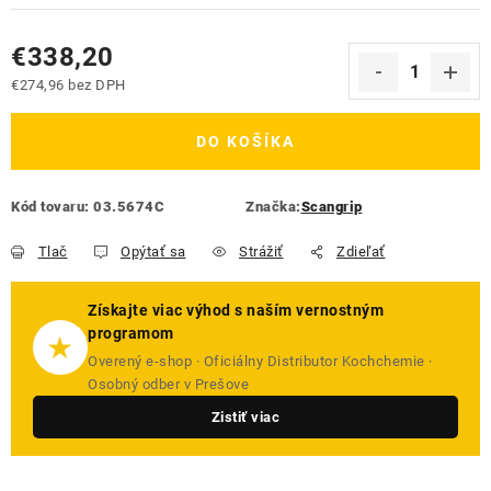
€338,20
€274,96 bez DPH
Jednotková cena:
DO KOŠÍKA
Kód tovaru:
03.5674C
Značka:
Scangrip
Tlač
Opýtať sa
Strážiť
Zdieľať
Získajte viac výhod s naším vernostným
programom
★
Overený e-shop · Oficiálny Distributor Kochchemie ·
Osobný odber v Prešove
Zistiť viac