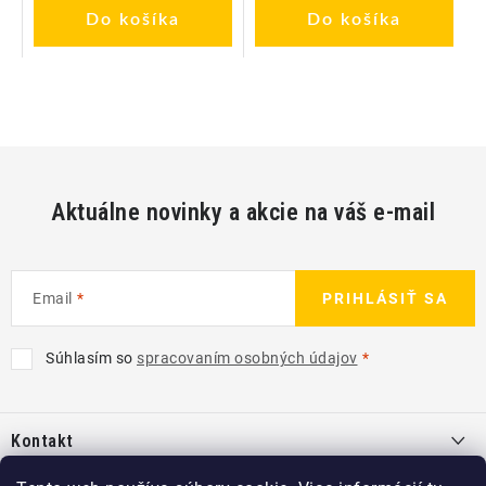
Do košíka
Do košíka
Aktuálne novinky a akcie na váš e-mail
Email
PRIHLÁSIŤ SA
Súhlasím so
spracovaním osobných údajov
Z
á
Kontakt
p
ä
info
@
kcshop.sk