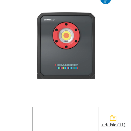
THE FINISHER
DARČEKOVÉ POUKAZY
ČISTENIE A ÚDRŽBA LODÍ
ZNAČKY
info@kcshop.sk
+421 918 725 111
Obchodní zástupcovia
Sledovanie zásielky
Blog
+ ďalšie (11)