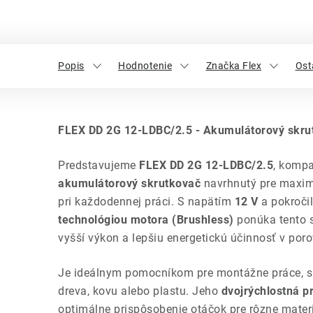
Popis
Hodnotenie
Značka Flex
Ost
FLEX DD 2G 12-LDBC/2.5 - Akumulátorový skru
Predstavujeme
FLEX DD 2G 12-LDBC/2.5
, komp
akumulátorový skrutkovač
navrhnutý pre maximá
pri každodennej práci. S napätím
12 V
a pokroči
technológiou motora (Brushless)
ponúka tento s
vyšší výkon a lepšiu energetickú účinnosť v por
Je ideálnym pomocníkom pre montážne práce, sk
dreva, kovu alebo plastu. Jeho
dvojrýchlostná 
optimálne prispôsobenie otáčok pre rôzne materi