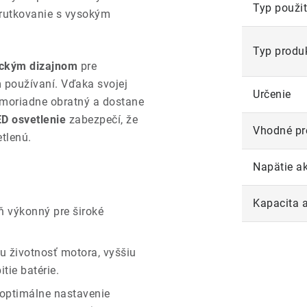
Typ použit
skrutkovanie s vysokým
Typ produ
ckým dizajnom
pre
 používaní. Vďaka svojej
Určenie
moriadne obratný a dostane
D osvetlenie
zabezpečí, že
Vhodné pr
tlenú.
Napätie a
Kapacita 
 výkonný pre široké
u životnosť motora, vyššiu
tie batérie.
ptimálne nastavenie