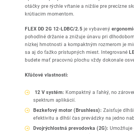
otáčky pre rýchle vŕtanie a nižšie pre precízne 
krútiacim momentom.
FLEX DD 2G 12-LDBC/2.5
je vybavený
ergonomi
pohodlné držanie a znižuje únavu pri dlhodobom
nízkej hmotnosti a kompaktným rozmerom je mi
sa aj do ťažko prístupných miest. Integrované
LE
budete mať pracovnú plochu vždy dokonale osve
Kľúčové vlastnosti:
12 V systém:
Kompaktný a ľahký, no zároveň
spektrum aplikácií.
Bezkefový motor (Brushless):
Zaisťuje dlhši
efektivitu a dlhší čas prevádzky na jedno nabi
Dvojrýchlostná prevodovka (2G):
Umožňuje o