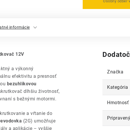
Osobný odber 
atné informácie
Dodatoč
tkovač 12V
aktný a výkonný
Značka
lnu efektivitu a presnosť
lou
bezuhlíkovou
Kategória
krutkovač dlhšiu životnosť,
ovnaní s bežnými motormi.
Hmotnosť
rutkovanie a vŕtanie do
Pripravený
prevodovka
(2G) umožňuje
ály a aplikácie – vyššie