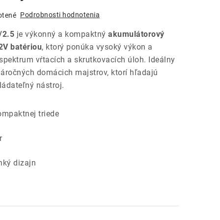
Podrobnosti hodnotenia
otené
/2.5
je výkonný a kompaktný
akumulátorový
2V batériou
, ktorý ponúka vysoký výkon a
 spektrum vŕtacích a skrutkovacích úloh. Ideálny
náročných domácich majstrov, ktorí hľadajú
ládateľný nástroj.
ompaktnej triede
r
hký dizajn