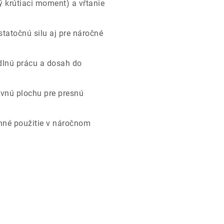
ý krútiaci moment) a vŕtanie
tatočnú silu aj pre náročné
lnú prácu a dosah do
vnú plochu pre presnú
né použitie v náročnom