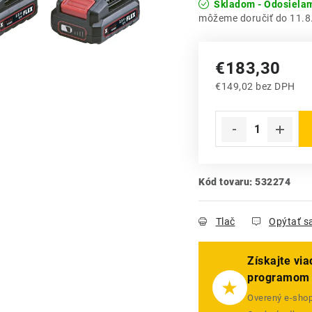
Skladom - Odosiela
11.8
€183,30
€149,02 bez DPH
Jednotková cena:
Kód tovaru:
532274
Tlač
Opýtať s
Získajte vi
programom
★
Overený e-shop 