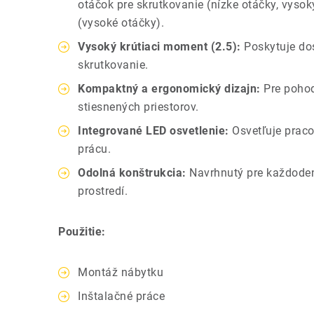
otáčok pre skrutkovanie (nízke otáčky, vysok
(vysoké otáčky).
Vysoký krútiaci moment (2.5):
Poskytuje dos
skrutkovanie.
Kompaktný a ergonomický dizajn:
Pre pohod
stiesnených priestorov.
Integrované LED osvetlenie:
Osvetľuje praco
prácu.
Odolná konštrukcia:
Navrhnutý pre každoden
prostredí.
Použitie:
Montáž nábytku
Inštalačné práce