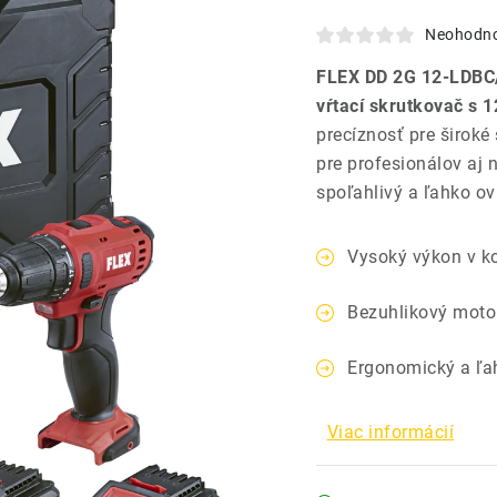
Neohodn
FLEX DD 2G 12-LDBC
vŕtací skrutkovač s 1
precíznosť pre široké
pre profesionálov aj 
spoľahlivý a ľahko ov
Vysoký výkon v k
Bezuhlikový moto
Ergonomický a ľa
Viac informácií