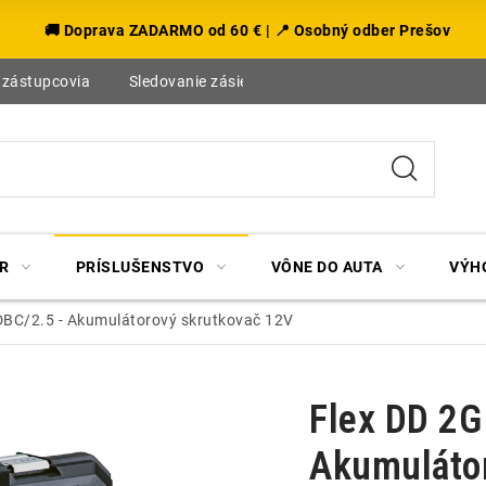
🚚 Doprava ZADARMO od 60 € | 📍 Osobný odber Prešov
 zástupcovia
Sledovanie zásielky
Blog
R
PRÍSLUŠENSTVO
VÔNE DO AUTA
VÝH
DBC/2.5 - Akumulátorový skrutkovač 12V
Flex DD 2G
Akumulátor