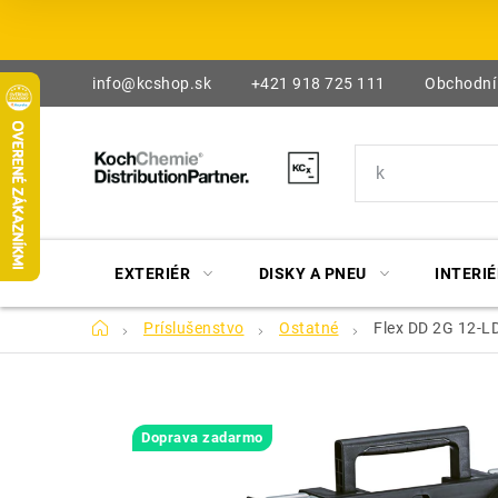
Prejsť
na
obsah
info@kcshop.sk
+421 918 725 111
Obchodní
EXTERIÉR
DISKY A PNEU
INTERIÉ
Domov
Príslušenstvo
Ostatné
Flex DD 2G 12-L
Doprava zadarmo