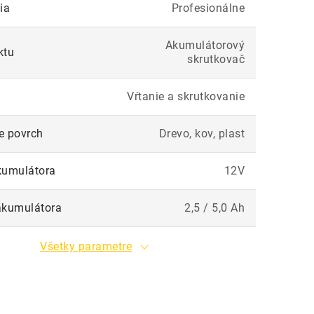
ia
Profesionálne
Akumulátorový
ktu
skrutkovač
Vŕtanie a skrutkovanie
e povrch
Drevo, kov, plast
kumulátora
12V
akumulátora
2,5 / 5,0 Ah
Všetky parametre