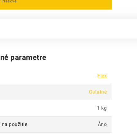
v Prešove
né parametre
Flex
Ostatné
1 kg
 na použitie
Áno