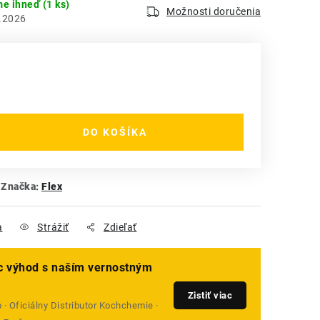
me ihneď
(1 ks)
Možnosti doručenia
.2026
DO KOŠÍKA
Značka:
Flex
a
Strážiť
Zdieľať
ac výhod s naším vernostným
Zistiť viac
· Oficiálny Distributor Kochchemie ·