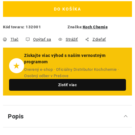
DO KOŠÍKA
Kód tovaru:
132001
Značka:
Koch Chemie
Tlač
Opýtať sa
Strážiť
Zdieľať
Získajte viac výhod s naším vernostným
programom
★
Overený e-shop · Oficiálny Distributor Kochchemie ·
Osobný odber v Prešove
Zistiť viac
Popis