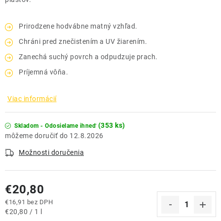
Prirodzene hodvábne matný vzhľad.
Chráni pred znečistením a UV žiarením.
Zanechá suchý povrch a odpudzuje prach.
Príjemná vôňa.
Viac informácií
(353 ks)
Skladom - Odosielame ihneď
12.8.2026
Možnosti doručenia
€20,80
€16,91 bez DPH
Jednotková cena:
€20,80 / 1 l