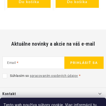
Do košíka
Do košíka
Aktuálne novinky a akcie na váš e-mail
Email
PRIHLÁSIŤ SA
Súhlasím so
spracovaním osobných údajov
Z
á
Kontakt
p
ä
info
@
kcshop.sk
Tento web používa súbory cookie. Viac informácií
tu
.
Kategórie