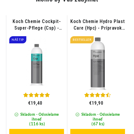
Koch Chemie Cockpit-
Koch Chemie Hydro Plast
r)
Super-Pflege (Csp) -
Care (Hpc) - Prípravok
Ošetrenie plastových
na ošetrenie plastov 1L
NÁŠ TIP
dielov v interiéri 1L
BESTSELLER
€19,40
€19,90
Skladom - Odosielame
Skladom - Odosielame
ihneď
ihneď
(116 ks)
(67 ks)