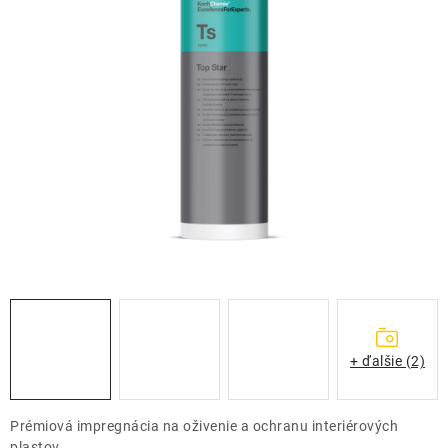
THE FINISHER
DARČEKOVÉ POUKAZY
ČISTENIE A ÚDRŽBA LODÍ
ZNAČKY
info@kcshop.sk
+421 918 725 111
Obchodní zástupcovia
Sledovanie zásielky
Blog
+ ďalšie (2)
Prémiová impregnácia na oživenie a ochranu interiérových
plastov.