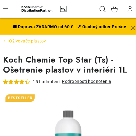
Prejsť
Hľadať
NÁK
na
obsah
KOŠÍ
EXTERIÉR
🚚 Doprava ZADARMO od 60 € | 📍 Osobný odber Prešov
Oživovače plastov
DISKY A PNEU
Koch Chemie Top Star (Ts) -
INTERIÉR
Ošetrenie plastov v interiéri 1L
PRÍSLUŠENSTVO
Podrobnosti hodnotenia
15 hodnotení
VÔNE DO AUTA
BESTSELLER
VÝHODNÉ SADY
NOVINKY V SORTIMENTE