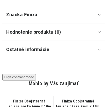
Značka
 Finixa
Hodnotenie produktu (0)
Ostatné informácie
High-contrast mode
Mohlo by Vás zaujímať
Finixa Obojstranná
Finixa Obojstranná
K
lepiaca páska 6mm x 10m
lepiaca páska 9mm x 10m