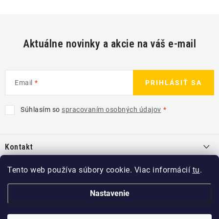
Aktuálne novinky a akcie na váš e-mail
Email
PRIHLÁSIŤ SA
Súhlasím so
spracovaním osobných údajov
Z
á
Kontakt
p
ä
info
@
kcshop.sk
Tento web používa súbory cookie. Viac informácií
tu
.
Kategórie
t
+421 918 725 111
i
Exteriér
Nastavenie
Informácie pre Vás
e
Koch-Chemie SK
Disky a pneu
O nás