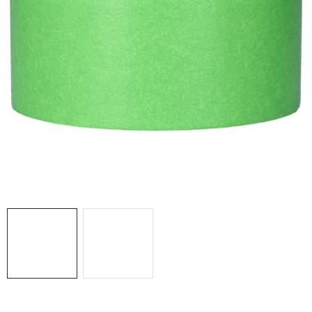
THE FINISHER
DARČEKOVÉ POUKAZY
ČISTENIE A ÚDRŽBA LODÍ
ZNAČKY
info@kcshop.sk
+421 918 725 111
Obchodní zástupcovia
Sledovanie zásielky
Blog