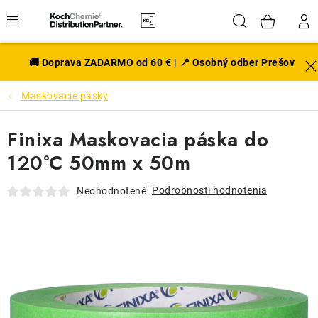
Prejsť
Hľadať
NÁK
na
obsah
KOŠÍ
EXTERIÉR
🚚 Doprava ZADARMO od 60 € | 📍 Osobný odber Prešov
Maskovacie pásky
DISKY A PNEU
Finixa Maskovacia páska do
INTERIÉR
120°C 50mm x 50m
PRÍSLUŠENSTVO
Podrobnosti hodnotenia
Neohodnotené
VÔNE DO AUTA
VÝHODNÉ SADY
NOVINKY V SORTIMENTE