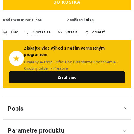
DO KOŠÍKA
Kód tovaru:
MST 750
Značka:
Finixa
Tlač
Opýtať sa
Strážiť
Zdieľať
Získajte viac výhod s naším vernostným
programom
★
Overený e-shop · Oficiálny Distributor Kochchemie ·
Osobný odber v Prešove
Zistiť viac
Popis
Parametre produktu