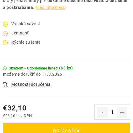
ktorý je navrhnutý pre
dokonalé sušenie laku vozidla bez šmúh
a poškriabania
.
Viac informácií
Vysoká savosť
Jemnosť
Rýchle sušenie
(63 ks)
Skladom - Odosielame ihneď
11.8.2026
Možnosti doručenia
€32,10
€26,10 bez DPH
Jednotková cena:
DO KOŠÍKA