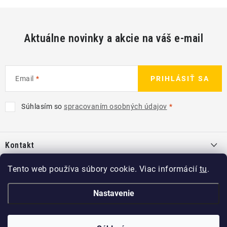
Aktuálne novinky a akcie na váš e-mail
Email
PRIHLÁSIŤ SA
Súhlasím so
spracovaním osobných údajov
Z
á
Kontakt
p
ä
info
@
kcshop.sk
Tento web používa súbory cookie. Viac informácií
tu
.
Kategórie
t
+421 918 725 111
i
Exteriér
Nastavenie
Informácie pre Vás
e
Koch-Chemie SK
Disky a pneu
O nás