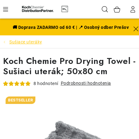
Prejsť
Hľadať
NÁK
na
obsah
KOŠÍ
EXTERIÉR
🚚 Doprava ZADARMO od 60 € | 📍 Osobný odber Prešov
Sušiace uteráky
DISKY A PNEU
Koch Chemie Pro Drying Towel -
INTERIÉR
Sušiaci uterák; 50x80 cm
PRÍSLUŠENSTVO
Podrobnosti hodnotenia
8 hodnotení
VÔNE DO AUTA
BESTSELLER
VÝHODNÉ SADY
NOVINKY V SORTIMENTE