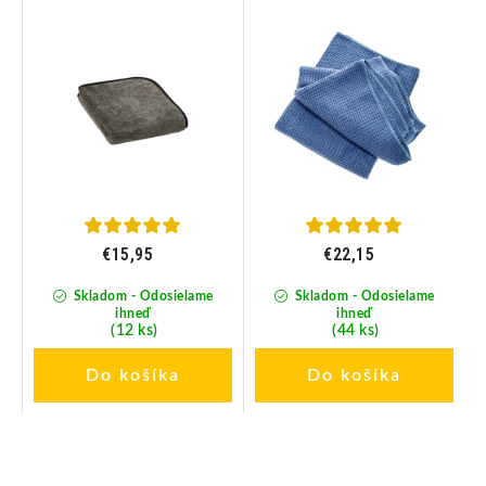
mikrovlákna, 40x40 cm
handra 80x55cm; set 2 ks
€15,95
€22,15
Skladom - Odosielame
Skladom - Odosielame
ihneď
ihneď
(12 ks)
(44 ks)
Do košíka
Do košíka