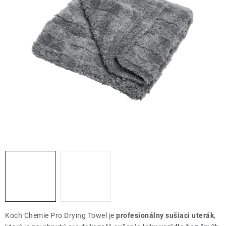
THE FINISHER
DARČEKOVÉ POUKAZY
ČISTENIE A ÚDRŽBA LODÍ
ZNAČKY
info@kcshop.sk
+421 918 725 111
Obchodní zástupcovia
Sledovanie zásielky
Blog
Koch Chemie Pro Drying Towel je
profesionálny sušiaci uterák
,