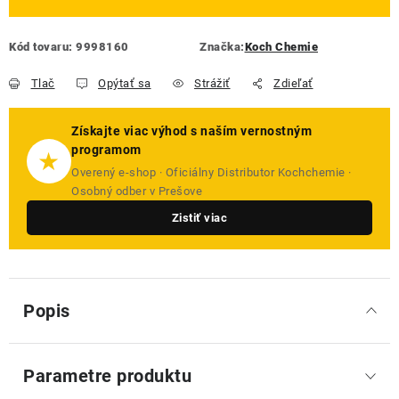
Kód tovaru:
9998160
Značka:
Koch Chemie
Tlač
Opýtať sa
Strážiť
Zdieľať
Získajte viac výhod s naším vernostným
programom
★
Overený e-shop · Oficiálny Distributor Kochchemie ·
Osobný odber v Prešove
Zistiť viac
Popis
Parametre produktu