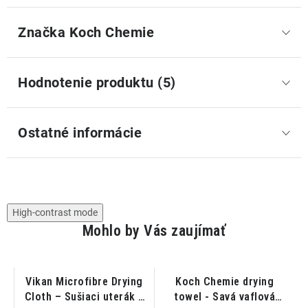
Značka
 Koch Chemie
Hodnotenie produktu (5)
Ostatné informácie
High-contrast mode
Mohlo by Vás zaujímať
er
Vikan Microfibre Drying
Koch Chemie drying
L
Cloth – Sušiaci uterák z
towel - Savá vaflová