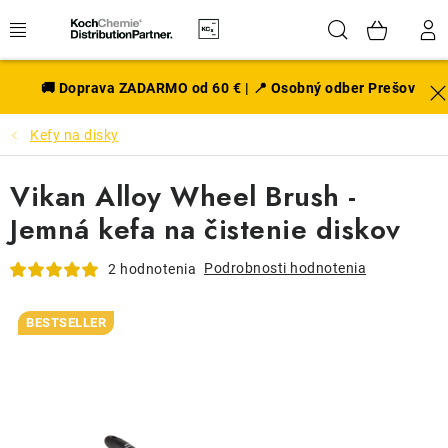
Prejsť
Hľadať
NÁK
na
obsah
KOŠÍ
EXTERIÉR
🚚 Doprava ZADARMO od 60 € | 📍 Osobný odber Prešov
Kefy na disky
DISKY A PNEU
Vikan Alloy Wheel Brush -
INTERIÉR
Jemná kefa na čistenie diskov
PRÍSLUŠENSTVO
Podrobnosti hodnotenia
2 hodnotenia
VÔNE DO AUTA
BESTSELLER
VÝHODNÉ SADY
NOVINKY V SORTIMENTE