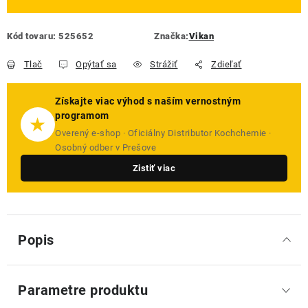
Kód tovaru:
525652
Značka:
Vikan
Tlač
Opýtať sa
Strážiť
Zdieľať
Získajte viac výhod s naším vernostným
programom
★
Overený e-shop · Oficiálny Distributor Kochchemie ·
Osobný odber v Prešove
Zistiť viac
Popis
Parametre produktu