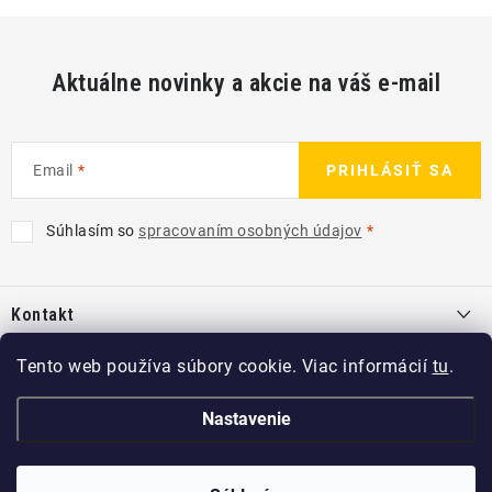
Aktuálne novinky a akcie na váš e-mail
Email
PRIHLÁSIŤ SA
Súhlasím so
spracovaním osobných údajov
Z
á
Kontakt
p
ä
info
@
kcshop.sk
Tento web používa súbory cookie. Viac informácií
tu
.
Kategórie
t
+421 918 725 111
i
Exteriér
Nastavenie
Informácie pre Vás
e
Koch-Chemie SK
Disky a pneu
O nás