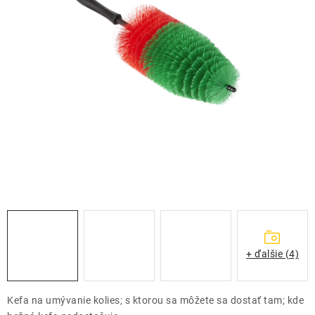
THE FINISHER
DARČEKOVÉ POUKAZY
ČISTENIE A ÚDRŽBA LODÍ
ZNAČKY
info@kcshop.sk
+421 918 725 111
Obchodní zástupcovia
Sledovanie zásielky
Blog
+ ďalšie (4)
Kefa na umývanie kolies; s ktorou sa môžete sa dostať tam; kde