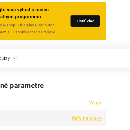
jte viac výhod s naším
ostným programom
Zistiť viac
 e-shop · Oficiálny Distributor
emie · Osobný odber v Prešove
dukty
né parametre
Vikan
Kefy na disky