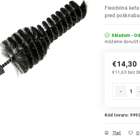
Flexibilná kef
pred poškriaba
Skladom - O
€14,30
€11,63 bez 
Jednotková
Kód tovaru:
999
Tlač
O