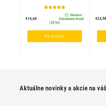
Skladom -
Skladom -
€16,60
€24,9
lame ihneď
Odosielame ihneď
(32 ks)
Do košíka
Aktuálne novinky a akcie na vá