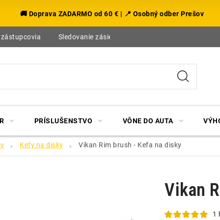
🚚 Doprava ZADARMO od 60 € | 📍 Osobný odber Prešov
 zástupcovia
Sledovanie zásielky
Blog
R
PRÍSLUŠENSTVO
VÔNE DO AUTA
VÝH
ov
Kefy na disky
Vikan Rim brush - Kefa na disky
Vikan R
1 