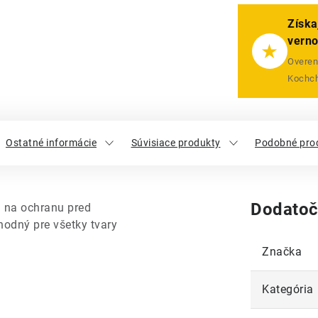
Získa
vern
★
Overený
Kochch
Ostatné informácie
Súvisiace produkty
Podobné pro
Dodatoč
i na ochranu pred
hodný pre všetky tvary
Značka
Kategória