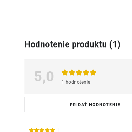
V
Hodnotenie produktu (1)
ý
p
i
5,0
s
1 hodnotenie
h
o
PRIDAŤ HODNOTENIE
d
n
o
|