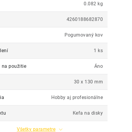
0.082 kg
4260188682870
Pogumovaný kov
lení
1 ks
 na použitie
Áno
30 x 130 mm
ia
Hobby aj profesionálne
ktu
Kefa na disky
Všetky parametre