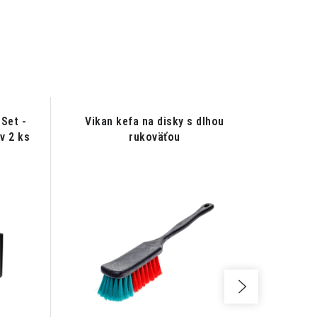
Set -
Vikan kefa na disky s dlhou
Koch C
v 2 ks
rukoväťou
Sada v