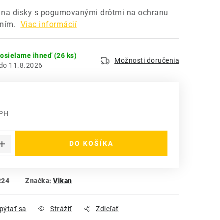
a na disky s pogumovanými drôtmi na ochranu
ním.
Viac informácií
dosielame ihneď
(26 ks)
Možnosti doručenia
11.8.2026
DPH
 cena:
DO KOŠÍKA
224
Značka:
Vikan
pýtať sa
Strážiť
Zdieľať