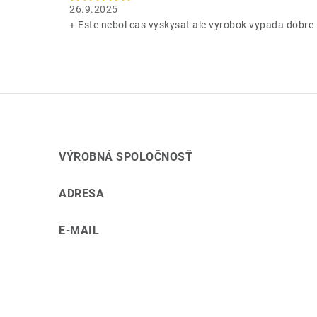
26.9.2025
t
+ Este nebol cas vyskysat ale vyrobok vypada dobre
e
n
í
VÝROBNÁ SPOLOČNOSŤ
ADRESA
E-MAIL