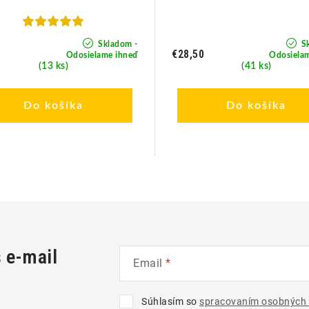
Skladom -
Sk
0
€28,50
Odosielame ihneď
Odosiela
(13 ks)
(41 ks)
Do košíka
Do košíka
š e-mail
Email
Súhlasím so
spracovaním osobných 