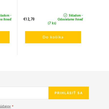
ladom -
Skladom -
€12,70
€29,90
me ihneď
Odosielame ihneď
(7 ks)
Do košíka
PRIHLÁSIŤ SA
údajov