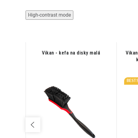
High-contrast mode
h Ice
Vikan - kefa na disky malá
Vikan
okná s
BEST