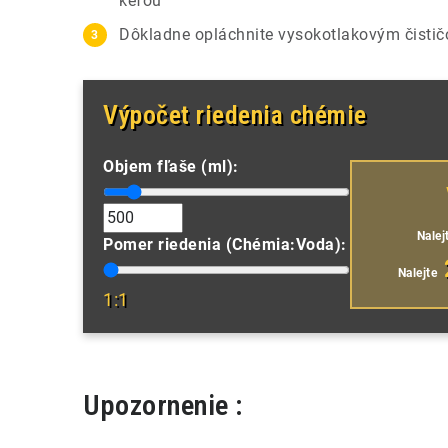
kefou
Dôkladne opláchnite vysokotlakovým čisti
Výpočet riedenia chémie
Objem fľaše (ml):
Nalej
Pomer riedenia (Chémia:Voda):
Nalejte
1:1
Upozornenie :