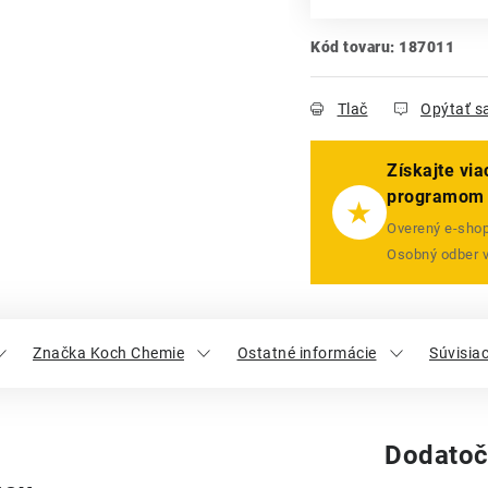
Kód tovaru:
187011
Tlač
Opýtať s
Získajte vi
programom
★
Overený e-shop 
Osobný odber 
Značka Koch Chemie
Ostatné informácie
Súvisia
Dodatoč