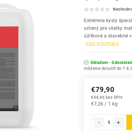
Neohodn
Extrémne kyslý špeciá
určený pre všetky mate
úžitkové a stavebné v
Viac informácií
Skladom - Odosiela
7.8.
€79,90
€64,96 bez DPH
Jednotková cena:
€7,26 / 1 kg