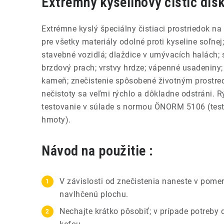
Extrémny kyselinový čistič dis
Extrémne kyslý špeciálny čistiaci prostriedok na
pre všetky materiály odolné proti kyseline soľnej
stavebné vozidlá; dlaždice v umývacích halách; 
brzdový prach; vrstvy hrdze; vápenné usadeniny;
kameň; znečistenie spôsobené životným prostre
nečistoty sa veľmi rýchlo a dôkladne odstráni. 
testovanie v súlade s normou ÖNORM 5106 (tes
hmoty).
Návod na použitie :
V závislosti od znečistenia naneste v pome
navlhčenú plochu.
Nechajte krátko pôsobiť; v prípade potreby 