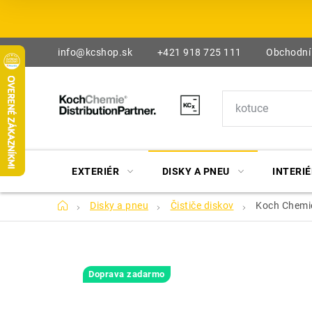
Prejsť
na
obsah
info@kcshop.sk
+421 918 725 111
Obchodní
EXTERIÉR
DISKY A PNEU
INTERIÉ
Domov
Disky a pneu
Čističe diskov
Koch Chemie 
Doprava zadarmo