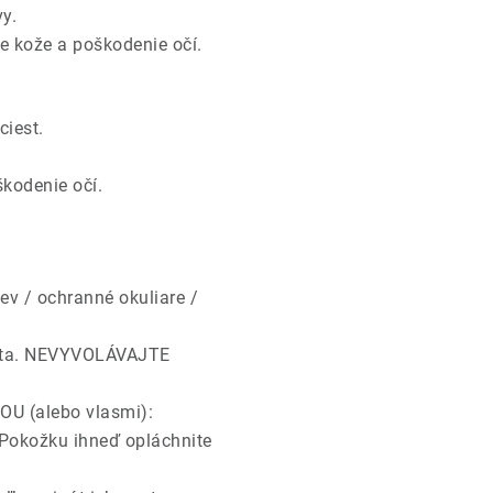
y.
e kože a poškodenie očí.
iest.
kodenie očí.
v / ochranné okuliare /
sta. NEVYVOLÁVAJTE
 (alebo vlasmi):
 Pokožku ihneď opláchnite