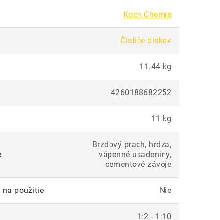
Koch Chemie
Čističe diskov
11.44 kg
4260188682252
11 kg
Brzdový prach, hrdza,
e
vápenné usadeniny,
cementové závoje
 na použitie
Nie
1:2 - 1:10