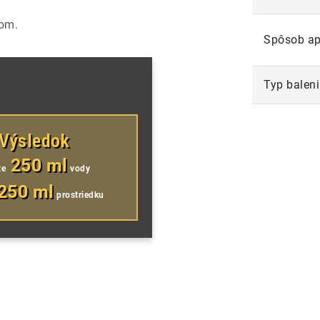
čom.
Spôsob ap
Typ balen
Výsledok
250 ml
te
vody
250 ml
prostriedku