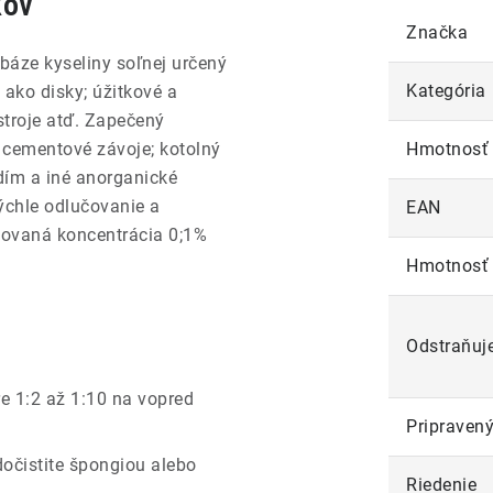
kov
Značka
 báze kyseliny soľnej určený
Kategória
; ako disky; úžitkové a
stroje atď. Zapečený
 cementové závoje; kotolný
Hmotnosť
dím a iné anorganické
Rýchle odlučovanie a
EAN
tovaná koncentrácia 0;1%
Hmotnosť
Odstraňuj
re 1:2 až 1:10 na vopred
Pripravený
dočistite špongiou alebo
Riedenie