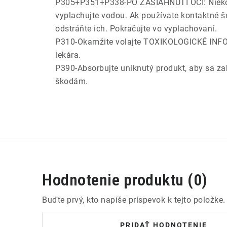
P305+P351+P338-PO ZASIAHNUTÍ OČÍ: Niekoľ
vyplachujte vodou. Ak používate kontaktné š
odstráňte ich. Pokračujte vo vyplachovaní.
P310-Okamžite volajte TOXIKOLOGICKÉ I
lekára.
P390-Absorbujte uniknutý produkt, aby sa za
škodám.
Hodnotenie produktu (0)
Buďte prvý, kto napíše príspevok k tejto položke.
PRIDAŤ HODNOTENIE