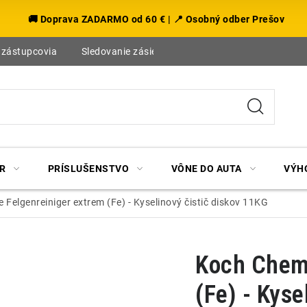
🚚 Doprava ZADARMO od 60 € | 📍 Osobný odber Prešov
 zástupcovia
Sledovanie zásielky
Blog
R
PRÍSLUŠENSTVO
VÔNE DO AUTA
VÝH
Felgenreiniger extrem (Fe) - Kyselinový čistič diskov 11KG
Koch Chemi
(Fe) - Kyse