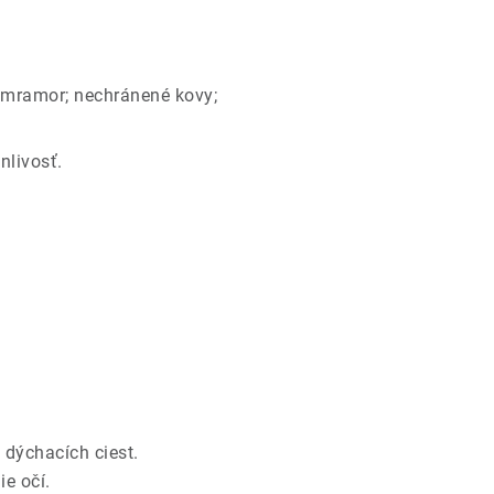
o mramor; nechránené kovy;
nlivosť.
dýchacích ciest.
e očí.