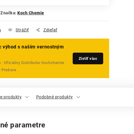
Značka:
Koch Chemie
a
Strážiť
Zdieľať
ac výhod s naším vernostným
Zistiť viac
· Oficiálny Distributor Kochchemie ·
v Prešove
ce produkty
Podobné produkty
né parametre