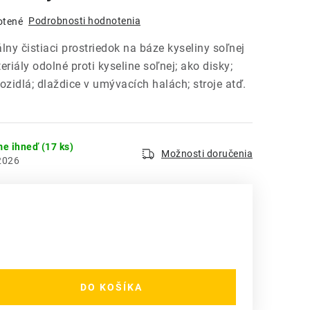
Podrobnosti hodnotenia
otené
lny čistiaci prostriedok na báze kyseliny soľnej
riály odolné proti kyseline soľnej; ako disky;
ozidlá; dlaždice v umývacích halách; stroje atď.
me ihneď
(17 ks)
Možnosti doručenia
2026
DO KOŠÍKA