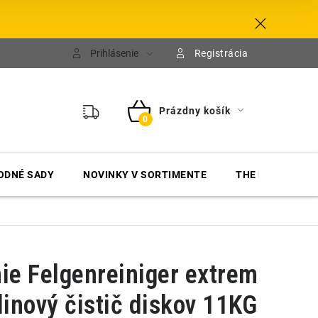
Prihlásenie
Registrácia
Prázdny košík
NÁKUPNÝ
KOŠÍK
ODNÉ SADY
NOVINKY V SORTIMENTE
THE FINISHER
e Felgenreiniger extrem
linový čistič diskov 11KG