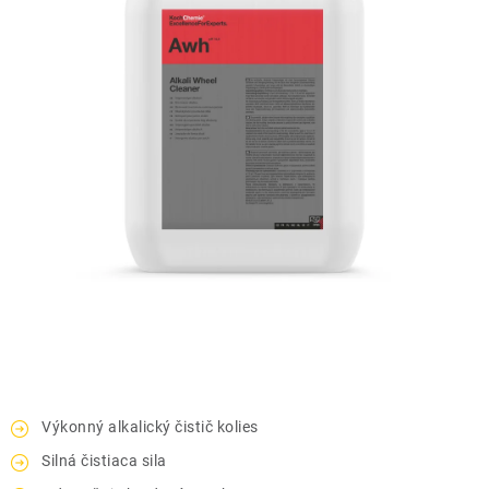
THE FINISHER
DARČEKOVÉ POUKAZY
ČISTENIE A ÚDRŽBA LODÍ
ZNAČKY
info@kcshop.sk
+421 918 725 111
Obchodní zástupcovia
Sledovanie zásielky
Blog
Výkonný alkalický čistič kolies
Silná čistiaca sila