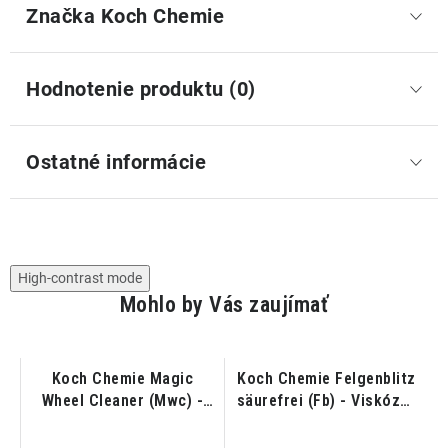
Značka
 Koch Chemie
Hodnotenie produktu (0)
Ostatné informácie
High-contrast mode
Mohlo by Vás zaujímať
Koch Chemie Magic
Koch Chemie Felgenblitz
Wheel Cleaner (Mwc) -
säurefrei (Fb) - Viskózny
s
ie
Čistič diskov bez kyselín
pH neutrálny čistič
10L
diskov 11KG