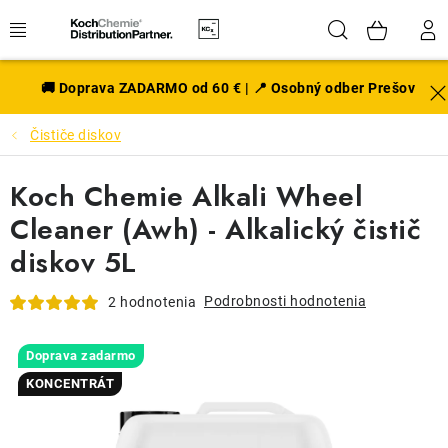
Prejsť
Hľadať
NÁK
na
obsah
KOŠÍ
EXTERIÉR
🚚 Doprava ZADARMO od 60 € | 📍 Osobný odber Prešov
Čističe diskov
DISKY A PNEU
Koch Chemie Alkali Wheel
INTERIÉR
Cleaner (Awh) - Alkalický čistič
PRÍSLUŠENSTVO
diskov 5L
VÔNE DO AUTA
Podrobnosti hodnotenia
2 hodnotenia
VÝHODNÉ SADY
Doprava zadarmo
KONCENTRÁT
NOVINKY V SORTIMENTE