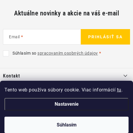
Aktuálne novinky a akcie na váš e-mail
Email
PRIHLÁSIŤ SA
Súhlasím so
spracovaním osobných údajov
Z
á
Kontakt
p
ä
info
@
kcshop.sk
Tento web používa súbory cookie. Viac informácií
tu
.
Kategórie
t
+421 918 725 111
i
Exteriér
Nastavenie
Informácie pre Vás
e
Koch-Chemie SK
Disky a pneu
O nás
Copyright 2026
KCshop.sk
Súhlasím
. Všetky práva vyhradené.
kochchemie_sk
Interiér
Predajcovia Koch Chemie
Vytvoril Shoptet
a
Adatelier