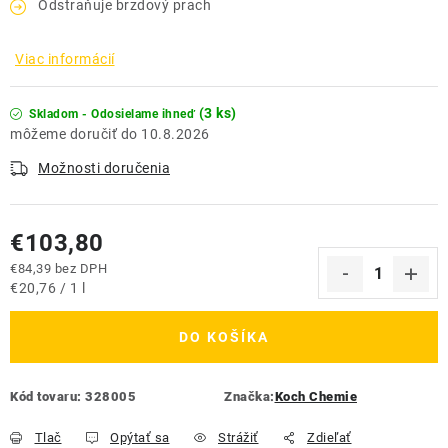
Odstraňuje brzdový prach
Viac informácií
(3 ks)
Skladom - Odosielame ihneď
10.8.2026
Možnosti doručenia
€103,80
€84,39 bez DPH
Jednotková cena:
€20,76 / 1 l
DO KOŠÍKA
Kód tovaru:
328005
Značka:
Koch Chemie
Tlač
Opýtať sa
Strážiť
Zdieľať