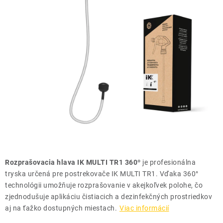
THE FINISHER
DARČEKOVÉ POUKAZY
ČISTENIE A ÚDRŽBA LODÍ
ZNAČKY
info@kcshop.sk
+421 918 725 111
Obchodní zástupcovia
Sledovanie zásielky
Blog
Rozprašovacia hlava
IK MULTI TR1 360º
je profesionálna
tryska určená pre postrekovače IK MULTI TR1. Vďaka 360°
technológii umožňuje rozprašovanie v akejkoľvek polohe, čo
zjednodušuje aplikáciu čistiacich a dezinfekčných prostriedkov
aj na ťažko dostupných miestach.
Viac informácií