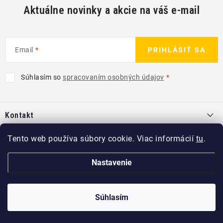
Aktuálne novinky a akcie na váš e-mail
Email
PRIHLÁSIŤ SA
Súhlasím so
spracovaním osobných údajov
Z
á
Kontakt
p
ä
info
@
kcshop.sk
Tento web používa súbory cookie. Viac informácií
tu
.
Kategórie
t
+421 918 725 111
i
Exteriér
Nastavenie
Informácie pre Vás
e
Koch-Chemie SK
Disky a pneu
O nás
Copyright 2026
KCshop.sk
Súhlasím
. Všetky práva vyhradené.
kochchemie_sk
Interiér
Predajcovia Koch Chemie
Vytvoril Shoptet
a
Adatelier
Príslušenstvo
kochchemieSK