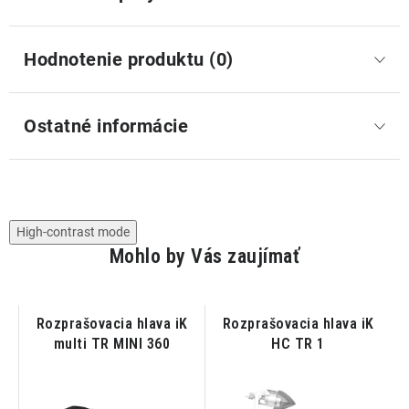
Hodnotenie produktu (0)
Ostatné informácie
High-contrast mode
Mohlo by Vás zaujímať
ý
Rozprašovacia hlava iK
Rozprašovacia hlava iK
multi TR MINI 360
HC TR 1