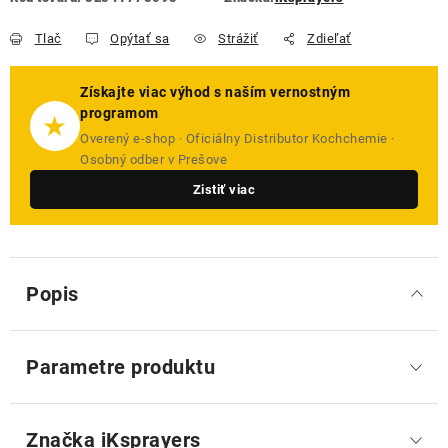
Tlač
Opýtať sa
Strážiť
Zdieľať
Získajte viac výhod s naším vernostným
programom
★
Overený e-shop · Oficiálny Distributor Kochchemie ·
Osobný odber v Prešove
Zistiť viac
Popis
Parametre produktu
Značka
 iKsprayers