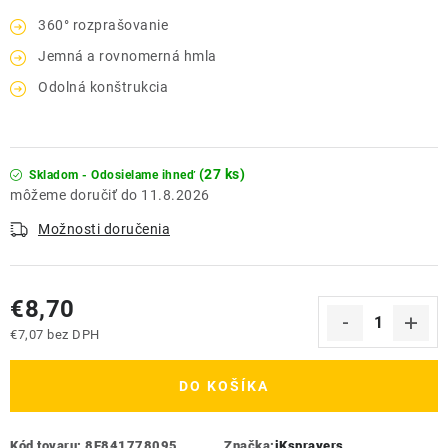
360° rozprašovanie
Jemná a rovnomerná hmla
Odolná konštrukcia
(27 ks)
Skladom - Odosielame ihneď
11.8.2026
Možnosti doručenia
€8,70
€7,07 bez DPH
Jednotková cena:
DO KOŠÍKA
Kód tovaru:
8E841778095
Značka:
iKsprayers