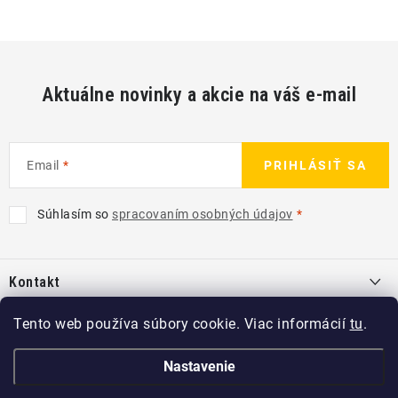
Aktuálne novinky a akcie na váš e-mail
Email
PRIHLÁSIŤ SA
Súhlasím so
spracovaním osobných údajov
Z
á
Kontakt
p
ä
info
@
kcshop.sk
Tento web používa súbory cookie. Viac informácií
tu
.
Kategórie
t
+421 918 725 111
i
Exteriér
Nastavenie
Informácie pre Vás
e
Koch-Chemie SK
Disky a pneu