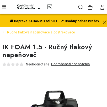
Prejsť
Hľadať
NÁK
na
obsah
KOŠÍ
EXTERIÉR
🚚 Doprava ZADARMO od 60 € | 📍 Osobný odber Prešov
Ručné tlakové napeňovače a postrekovače
DISKY A PNEU
IK FOAM 1.5 - Ručný tlakový
INTERIÉR
napeňovač
PRÍSLUŠENSTVO
Podrobnosti hodnotenia
Neohodnotené
VÔNE DO AUTA
VÝHODNÉ SADY
NOVINKY V SORTIMENTE