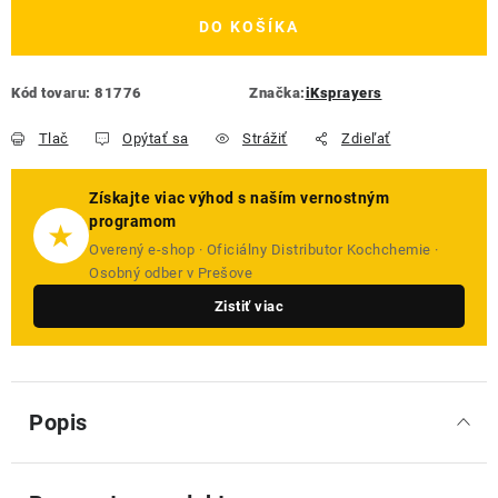
DO KOŠÍKA
Kód tovaru:
81776
Značka:
iKsprayers
Tlač
Opýtať sa
Strážiť
Zdieľať
Získajte viac výhod s naším vernostným
programom
★
Overený e-shop · Oficiálny Distributor Kochchemie ·
Osobný odber v Prešove
Zistiť viac
Popis