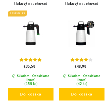
ý
tlakový napeňovač
tlakový napeňovač
BESTSELLER
€35,50
€48,90
Skladom - Odosielame
Skladom - Odosielame
ihneď
ihneď
(155 ks)
(42 ks)
Do košíka
Do košíka