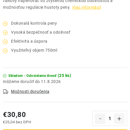
tlakový napeňovač so zvýšenou chemickou odolnosťou a
možnosťou regulácie hustoty peny.
Viac informácií
Dokonalá kontrola peny
Vysoká bezpečnosť a odolnosť
Efektivita a úspora
Využiteľný objem 750ml
(25 ks)
Skladom - Odosielame ihneď
11.8.2026
Možnosti doručenia
€30,80
€25,04 bez DPH
Jednotková cena: