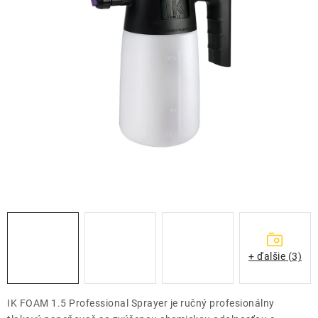
THE FINISHER
DARČEKOVÉ POUKAZY
ČISTENIE A ÚDRŽBA LODÍ
ZNAČKY
info@kcshop.sk
+421 918 725 111
Obchodní zástupcovia
Sledovanie zásielky
Blog
+ ďalšie (3)
IK FOAM 1.5 Professional Sprayer je ručný profesionálny