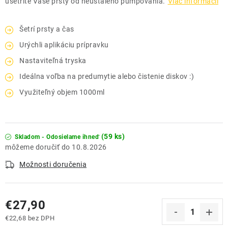
ušetríte Vaše prsty od neustáleho pumpovania.
Viac informácií
Šetrí prsty a čas
Urýchli aplikáciu prípravku
Nastaviteľná tryska
Ideálna voľba na predumytie alebo čistenie diskov :)
Využiteľný objem 1000ml
(59 ks)
Skladom - Odosielame ihneď
10.8.2026
Možnosti doručenia
€27,90
€22,68 bez DPH
Jednotková cena: