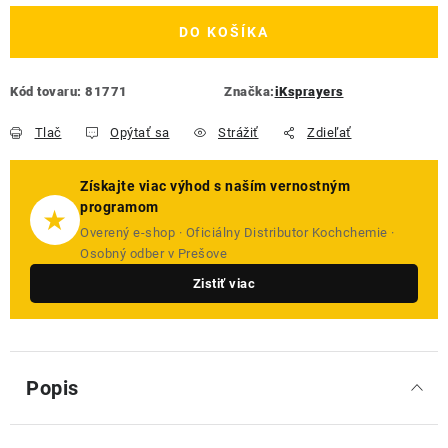
DO KOŠÍKA
Kód tovaru:
81771
Značka:
iKsprayers
Tlač
Opýtať sa
Strážiť
Zdieľať
Získajte viac výhod s naším vernostným
programom
★
Overený e-shop · Oficiálny Distributor Kochchemie ·
Osobný odber v Prešove
Zistiť viac
Popis