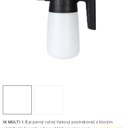
THE FINISHER
DARČEKOVÉ POUKAZY
ČISTENIE A ÚDRŽBA LODÍ
ZNAČKY
info@kcshop.sk
+421 918 725 111
Obchodní zástupcovia
Sledovanie zásielky
Blog
iK MULTI 1.5
je pevný ručný tlakový postrekovač s ktorým