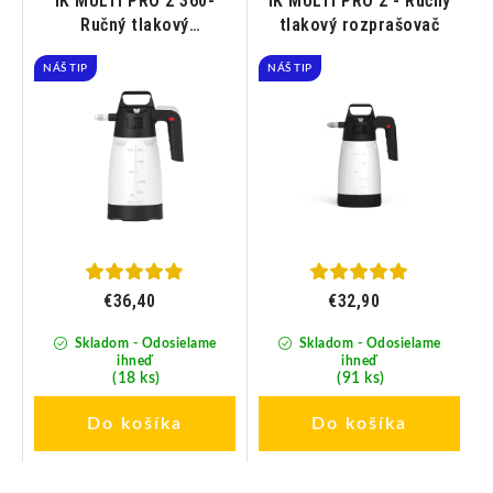
iK MULTI PRO 2 360-
iK MULTI PRO 2 - Ručný
ný
Ručný tlakový
tlakový rozprašovač
rozprašovač so
NÁŠ TIP
systémom 360°
NÁŠ TIP
€36,40
€32,90
Skladom - Odosielame
Skladom - Odosielame
ihneď
ihneď
(18 ks)
(91 ks)
Do košíka
Do košíka