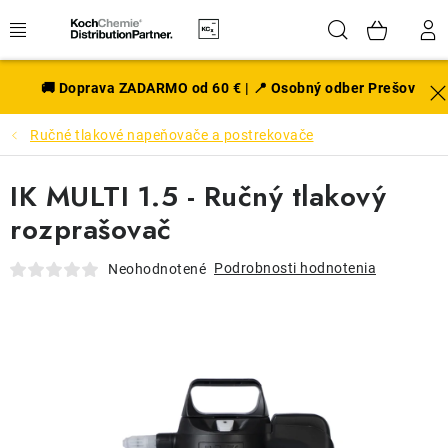
Prejsť
Hľadať
NÁK
na
obsah
KOŠÍ
EXTERIÉR
🚚 Doprava ZADARMO od 60 € | 📍 Osobný odber Prešov
Ručné tlakové napeňovače a postrekovače
DISKY A PNEU
IK MULTI 1.5 - Ručný tlakový
INTERIÉR
rozprašovač
PRÍSLUŠENSTVO
Podrobnosti hodnotenia
Neohodnotené
VÔNE DO AUTA
VÝHODNÉ SADY
NOVINKY V SORTIMENTE