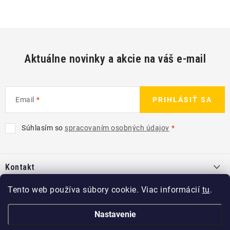
Aktuálne novinky a akcie na váš e-mail
Email
PRIHLÁSIŤ SA
Súhlasím so
spracovaním osobných údajov
Z
á
Kontakt
p
ä
info
@
kcshop.sk
Tento web používa súbory cookie. Viac informácií
tu
.
Kategórie
t
+421 918 725 111
i
Exteriér
Nastavenie
Informácie pre Vás