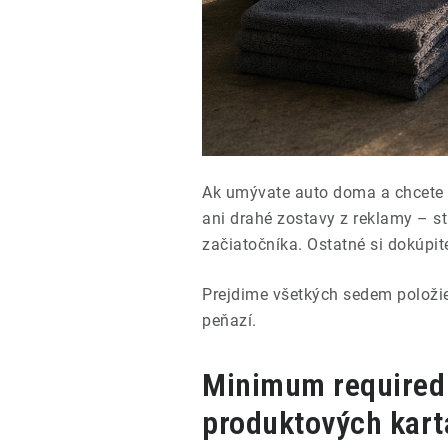
Ak umývate auto doma a chcete t
ani drahé zostavy z reklamy – st
začiatočníka. Ostatné si dokúpit
Prejdime všetkých sedem položiek
peňazí.
Minimum required g
produktových kart