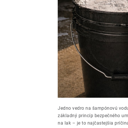
Jedno vedro na šampónovú vodu,
základný princíp bezpečného um
na lak – je to najčastejšia príči