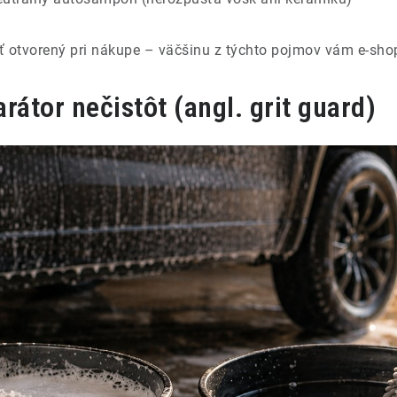
ť otvorený pri nákupe – väčšinu z týchto pojmov vám e-sho
rátor nečistôt (angl. grit guard)