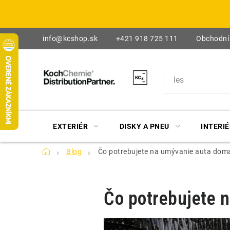
Prejsť
na
obsah
info@kcshop.sk
+421 918 725 111
Obchodní
EXTERIÉR
DISKY A PNEU
INTERIÉ
Domov
Blog
Čo potrebujete na umývanie auta doma
Čo potrebujete n