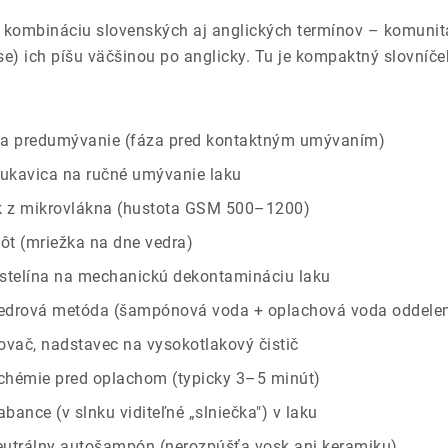
a kombináciu slovenských aj anglických termínov – komunit
) ich píšu väčšinou po anglicky. Tu je kompaktný slovníček
na predumývanie (fáza pred kontaktným umývaním)
ukavica na ručné umývanie laku
k z mikrovlákna (hustota GSM 500–1200)
ôt (mriežka na dne vedra)
astelína na mechanickú dekontamináciu laku
edrová metóda (šampónová voda + oplachová voda oddele
vač, nadstavec na vysokotlakový čistič
chémie pred oplachom (typicky 3–5 minút)
bance (v slnku viditeľné „slniečka") v laku
utrálny autošampón (nerozpúšťa vosk ani keramiku)