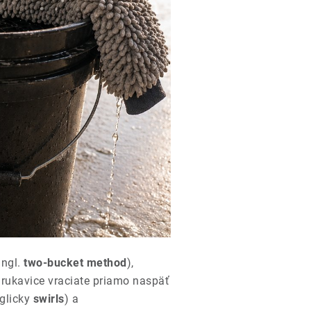
ngl.
two-bucket method
),
rukavice vraciate priamo naspäť
nglicky
swirls
) a