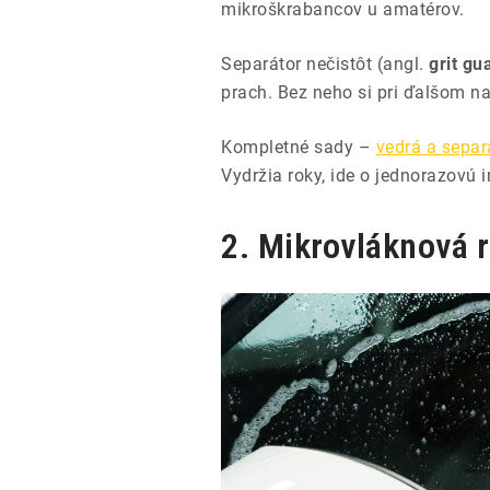
mikroškrabancov u amatérov.
Separátor nečistôt (angl.
grit gu
prach. Bez neho si pri ďalšom 
Kompletné sady –
vedrá a separ
Vydržia roky, ide o jednorazovú i
2. Mikrovláknová r