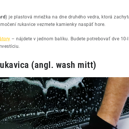
ard
) je plastová mriežka na dne druhého vedra, ktorá zachy
namočení rukavice vezmete kamienky naspäť hore.
átory
– nájdete v jednom balíku. Budete potrebovať dve 10-li
nvestíciu.
ukavica (angl. wash mitt)