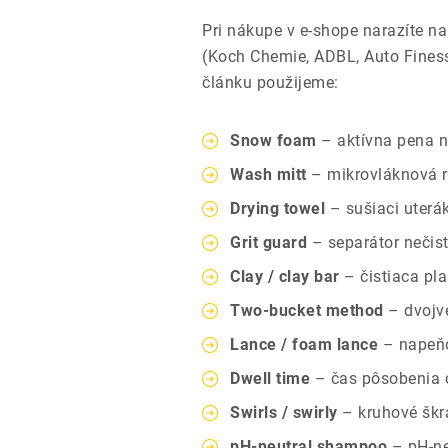
Pri nákupe v e-shope narazíte n
(Koch Chemie, ADBL, Auto Finesse
článku použijeme:
Snow foam
– aktívna pena 
Wash mitt
– mikrovláknová r
Drying towel
– sušiaci uterá
Grit guard
– separátor nečist
Clay / clay bar
– čistiaca pl
Two-bucket method
– dvojv
Lance / foam lance
– napeňo
Dwell time
– čas pôsobenia 
Swirls / swirly
– kruhové škra
pH-neutral shampoo
– pH-ne