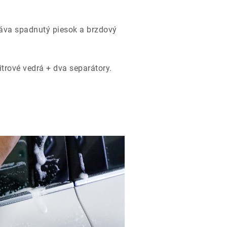
táva spadnutý piesok a brzdový
trové vedrá + dva separátory.