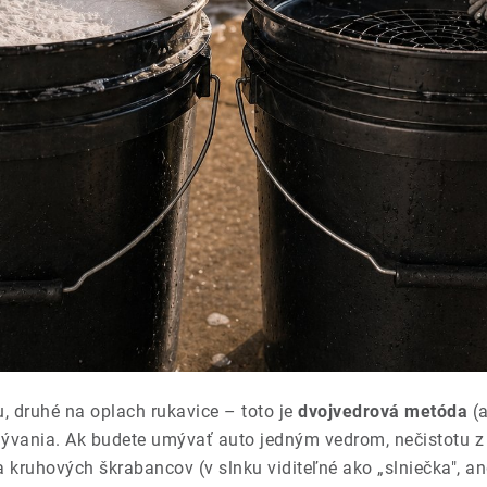
 druhé na oplach rukavice – toto je
dvojvedrová metóda
(a
ývania. Ak budete umývať auto jedným vedrom, nečistotu z 
na kruhových škrabancov (v slnku viditeľné ako „slniečka", a