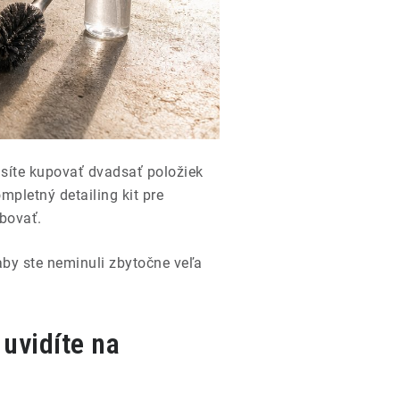
síte kupovať dvadsať položiek
mpletný detailing kit pre
lbovať.
aby ste neminuli zbytočne veľa
 uvidíte na