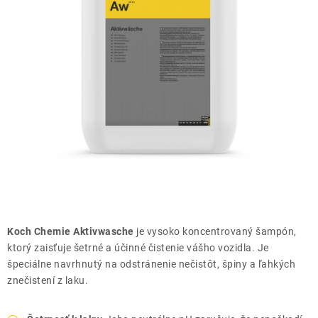
THE FINISHER
DARČEKOVÉ POUKAZY
ČISTENIE A ÚDRŽBA LODÍ
ZNAČKY
info@kcshop.sk
+421 918 725 111
Obchodní zástupcovia
Sledovanie zásielky
Blog
Koch Chemie Aktivwasche
je vysoko koncentrovaný šampón,
ktorý zaisťuje šetrné a účinné čistenie vášho vozidla. Je
špeciálne navrhnutý na odstránenie nečistôt, špiny a ľahkých
znečistení z laku.