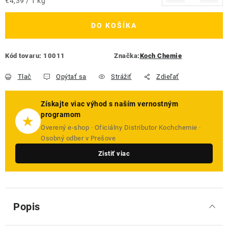
Jednotková cena:
€4,39 / 1 kg
DO KOŠÍKA
Kód tovaru:
10011
Značka:
Koch Chemie
Tlač
Opýtať sa
Strážiť
Zdieľať
Získajte viac výhod s naším vernostným
programom
★
Overený e-shop · Oficiálny Distributor Kochchemie ·
Osobný odber v Prešove
Zistiť viac
Popis