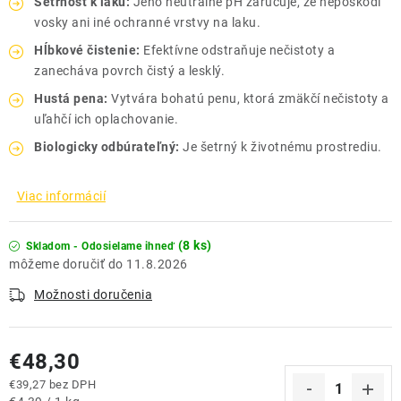
Šetrnosť k laku:
Jeho neutrálne pH zaručuje, že nepoškodí
vosky ani iné ochranné vrstvy na laku.
Hĺbkové čistenie:
Efektívne odstraňuje nečistoty a
zanecháva povrch čistý a lesklý.
Hustá pena:
Vytvára bohatú penu, ktorá zmäkčí nečistoty a
uľahčí ich oplachovanie.
Biologicky odbúrateľný:
Je šetrný k životnému prostrediu.
Viac informácií
(8 ks)
Skladom - Odosielame ihneď
11.8.2026
Možnosti doručenia
€48,30
€39,27 bez DPH