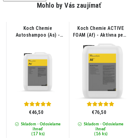
Mohlo by Vás zaujímať
Koch Chemie
Koch Chemie ACTIVE
-
Autoshampoo (As) -
FOAM (Af) - Aktívna pena
Autošampón 11KG
10KG
m
€46,50
€76,50
Skladom - Odosielame
Skladom - Odosielame
ihneď
ihneď
(17 ks)
(16 ks)