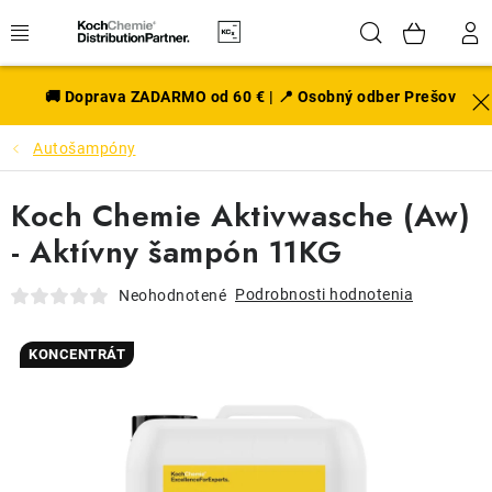
Prejsť
Hľadať
NÁK
na
obsah
KOŠÍ
EXTERIÉR
🚚 Doprava ZADARMO od 60 € | 📍 Osobný odber Prešov
Autošampóny
DISKY A PNEU
Koch Chemie Aktivwasche (Aw)
INTERIÉR
- Aktívny šampón 11KG
PRÍSLUŠENSTVO
Podrobnosti hodnotenia
Neohodnotené
VÔNE DO AUTA
KONCENTRÁT
VÝHODNÉ SADY
NOVINKY V SORTIMENTE