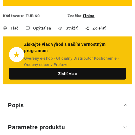
Kód tovaru:
TUB 60
Značka:
Finixa
Tlač
Opýtať sa
Strážiť
Zdieľať
Získajte viac výhod s naším vernostným
programom
★
Overený e-shop · Oficiálny Distributor Kochchemie ·
Osobný odber v Prešove
Zistiť viac
Popis
Parametre produktu