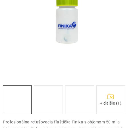
THE FINISHER
DARČEKOVÉ POUKAZY
ČISTENIE A ÚDRŽBA LODÍ
ZNAČKY
info@kcshop.sk
+421 918 725 111
Obchodní zástupcovia
Sledovanie zásielky
Blog
+ ďalšie (1)
Profesionálna retušovacia fľaštička Finixa s objemom 50 ml a