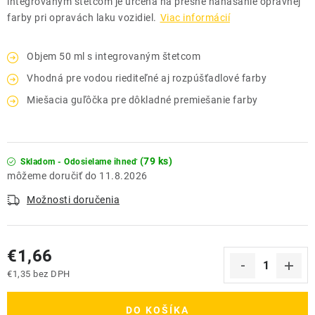
integrovaným štetcom je určená na presné nanášanie opravnej
farby pri opravách laku vozidiel.
Viac informácií
Objem 50 ml s integrovaným štetcom
Vhodná pre vodou riediteľné aj rozpúšťadlové farby
Miešacia guľôčka pre dôkladné premiešanie farby
(79 ks)
Skladom - Odosielame ihneď
11.8.2026
Možnosti doručenia
€1,66
€1,35 bez DPH
Jednotková cena:
DO KOŠÍKA