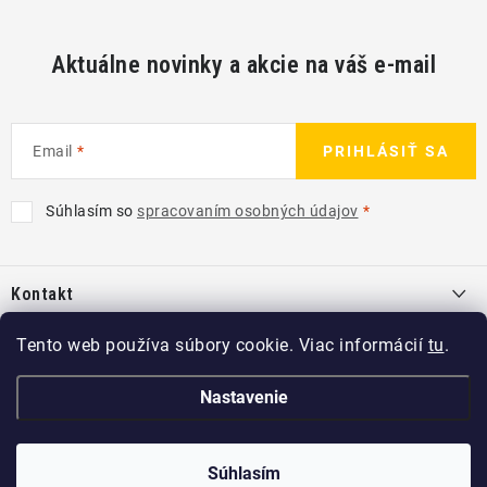
Aktuálne novinky a akcie na váš e-mail
Email
PRIHLÁSIŤ SA
Súhlasím so
spracovaním osobných údajov
Z
á
Kontakt
p
ä
info
@
kcshop.sk
Tento web používa súbory cookie. Viac informácií
tu
.
Kategórie
t
+421 918 725 111
i
Exteriér
Nastavenie
Informácie pre Vás
e
Koch-Chemie SK
Disky a pneu
O nás
Copyright 2026
KCshop.sk
Súhlasím
. Všetky práva vyhradené.
kochchemie_sk
Interiér