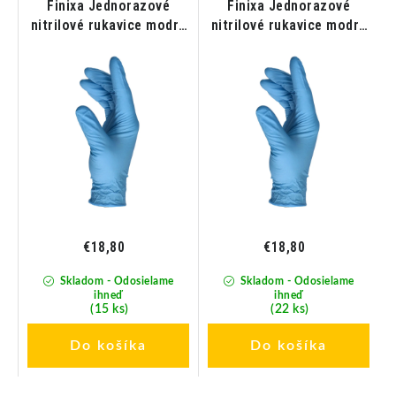
é
Finixa Jednorazové
Finixa Jednorazové
nitrilové rukavice modré
nitrilové rukavice modré
veľkosť L/9 100ks
veľkosť M/8 100ks
€18,80
€18,80
Skladom - Odosielame
Skladom - Odosielame
ihneď
ihneď
(15 ks)
(22 ks)
Do košíka
Do košíka