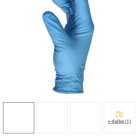
THE FINISHER
DARČEKOVÉ POUKAZY
ČISTENIE A ÚDRŽBA LODÍ
ZNAČKY
info@kcshop.sk
+421 918 725 111
Obchodní zástupcovia
Sledovanie zásielky
Blog
+ ďalšie (1)