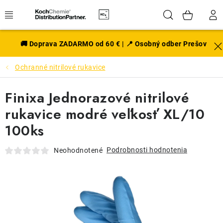
Prejsť
Hľadať
NÁK
na
obsah
KOŠÍ
EXTERIÉR
🚚 Doprava ZADARMO od 60 € | 📍 Osobný odber Prešov
Ochranné nitrilové rukavice
DISKY A PNEU
Finixa Jednorazové nitrilové
INTERIÉR
rukavice modré veľkosť XL/10
PRÍSLUŠENSTVO
100ks
VÔNE DO AUTA
Podrobnosti hodnotenia
Neohodnotené
VÝHODNÉ SADY
NOVINKY V SORTIMENTE