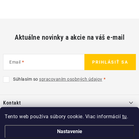
Aktuálne novinky a akcie na váš e-mail
Email
PRIHLÁSIŤ SA
Súhlasím so
spracovaním osobných údajov
Z
á
Kontakt
p
ä
info
@
kcshop.sk
Tento web používa súbory cookie. Viac informácií
tu
.
Kategórie
t
+421 918 725 111
i
Exteriér
Nastavenie
Informácie pre Vás