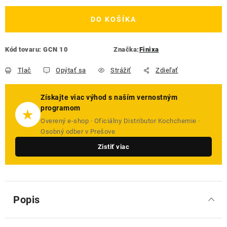
DO KOŠÍKA
Kód tovaru:
GCN 10
Značka:
Finixa
Tlač
Opýtať sa
Strážiť
Zdieľať
Získajte viac výhod s naším vernostným
programom
★
Overený e-shop · Oficiálny Distributor Kochchemie ·
Osobný odber v Prešove
Zistiť viac
Popis